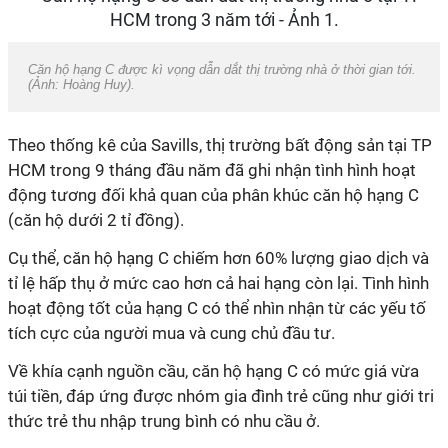
Căn hộ hạng C được kì vọng dẫn dắt thị trường nhà ở thời gian tới.
(Ảnh: Hoàng Huy).
Theo thống kê của Savills, thị trường bất động sản tại TP
HCM trong 9 tháng đầu năm đã ghi nhận tình hình hoạt
động tương đối khả quan của phân khúc căn hộ
hạng C
(căn hộ dưới 2 tỉ đồng)
.
Cụ thể, căn hộ
hạng C
chiếm hơn 60% lượng giao dịch và
tỉ lệ hấp thụ ở mức cao hơn cả hai
hạng c
òn lại. Tình hình
hoạt động tốt của
hạng C
có thể nhìn nhận từ các yếu tố
tích cực của người mua và cung chủ đầu tư.
Về khía cạnh nguồn cầu, căn hộ
hạng C
có mức giá vừa
túi tiền, đáp ứng được nhóm gia đình trẻ cũng như giới tri
thức trẻ thu nhập trung bình có nhu cầu ở.