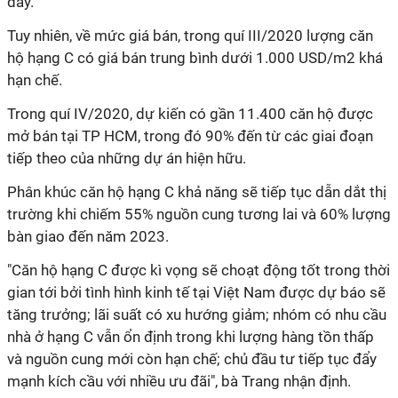
đây.
Tuy nhiên, về mức giá bán, trong quí III/2020 lượng căn
hộ
hạng C
có giá bán trung bình dưới 1.000 USD/m2 khá
hạn chế.
Trong quí IV/2020, dự kiến có gần 11.400 căn hộ được
mở bán tại TP HCM, trong đó 90% đến từ các giai đoạn
tiếp theo của những dự án hiện hữu.
Phân khúc căn hộ
hạng C
khả năng sẽ tiếp tục dẫn dắt thị
trường khi chiếm 55% nguồn cung tương lai và 60% lượng
bàn giao đến năm 2023.
"Căn hộ
hạng C
được kì vọng sẽ choạt động tốt trong thời
gian tới bởi tình hình kinh tế tại Việt Nam được dự báo sẽ
tăng trưởng; lãi suất có xu hướng giảm; nhóm có nhu cầu
nhà ở
hạng C
vẫn ổn định trong khi lượng hàng tồn thấp
và nguồn cung mới còn hạn chế; chủ đầu tư tiếp tục đẩy
mạnh kích cầu với nhiều ưu đãi", bà Trang nhận định.