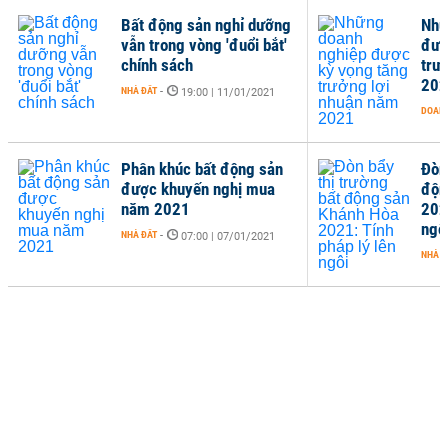
Bất động sản nghỉ dưỡng
Nhữ
vẫn trong vòng 'đuổi bắt'
đượ
chính sách
trư
202
NHÀ ĐẤT
-
19:00 | 11/01/2021
DOANH
Phân khúc bất động sản
Đòn
được khuyến nghị mua
độn
năm 2021
202
ngô
NHÀ ĐẤT
-
07:00 | 07/01/2021
NHÀ Đ