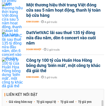
Một thương hiệu thời trang Việt đóng
cửa sau 5 năm hoạt động, thanh lý toàn
bộ cửa hàng
KINH DOANH
-
4 giờ trước
DatVietVAC lãi sau thuế 135 tỷ đồng
nửa đầu năm, dồn 6 concert vào cuối
năm
DOANH NGHIỆP
-
2 giờ trước
Công ty 100 tỷ của Huấn Hoa Hồng
bỗng dưng ‘biến mất’, một công ty khác
đã giải thể
KINH DOANH
-
3 giờ trước
LIÊN KẾT NỔI BẬT
Giá vàng hôm nay
Tỷ giá ngoại tệ
Tỷ giá usd
Tỷ giá yen