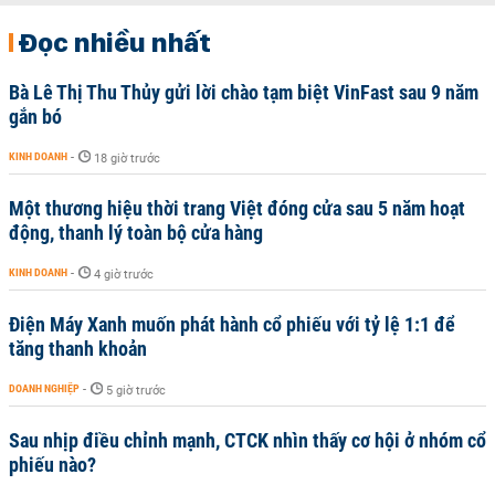
Đọc nhiều nhất
Bà Lê Thị Thu Thủy gửi lời chào tạm biệt VinFast sau 9 năm
gắn bó
KINH DOANH
-
18 giờ trước
Một thương hiệu thời trang Việt đóng cửa sau 5 năm hoạt
động, thanh lý toàn bộ cửa hàng
KINH DOANH
-
4 giờ trước
Điện Máy Xanh muốn phát hành cổ phiếu với tỷ lệ 1:1 để
tăng thanh khoản
DOANH NGHIỆP
-
5 giờ trước
Sau nhịp điều chỉnh mạnh, CTCK nhìn thấy cơ hội ở nhóm cổ
phiếu nào?