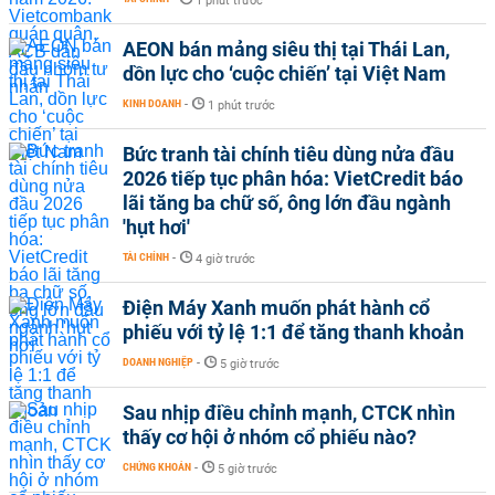
1 phút trước
AEON bán mảng siêu thị tại Thái Lan,
dồn lực cho ‘cuộc chiến’ tại Việt Nam
KINH DOANH
-
1 phút trước
Bức tranh tài chính tiêu dùng nửa đầu
2026 tiếp tục phân hóa: VietCredit báo
lãi tăng ba chữ số, ông lớn đầu ngành
'hụt hơi'
TÀI CHÍNH
-
4 giờ trước
Điện Máy Xanh muốn phát hành cổ
phiếu với tỷ lệ 1:1 để tăng thanh khoản
DOANH NGHIỆP
-
5 giờ trước
Sau nhịp điều chỉnh mạnh, CTCK nhìn
thấy cơ hội ở nhóm cổ phiếu nào?
CHỨNG KHOÁN
-
5 giờ trước