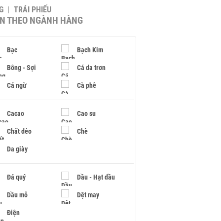
G
TRÁI PHIẾU
IN THEO NGÀNH HÀNG
Bạc
Bạch Kim
Bông - Sợi
Cá da trơn
Cá ngừ
Cà phê
Cacao
Cao su
Chất dẻo
Chè
Da giày
Đá quý
Dầu - Hạt dầu
Dầu mỏ
Dệt may
Điện