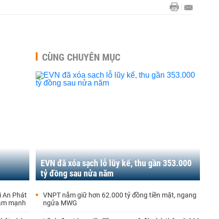
CÙNG CHUYÊN MỤC
EVN đã xóa sạch lỗ lũy kế, thu gần 353.000
tỷ đồng sau nửa năm
̀ An Phát
VNPT nắm giữ hơn 62.000 tỷ đồng tiền mặt, ngang
iảm mạnh
ngửa MWG