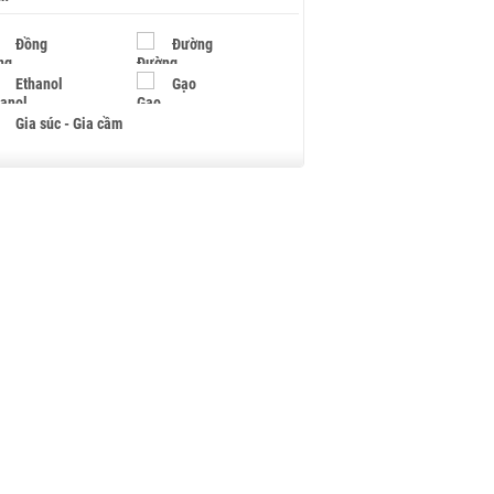
Đồng
Đường
Ethanol
Gạo
Gia súc - Gia cầm
Giấy
Gỗ
Hạt điều
Hồ tiêu - Hạt tiêu
Khí đốt
Kim loại khác
Mắc ca
Muối
Ngũ cốc
Nhựa - Hạt nhựa
Palladium
Phân bón