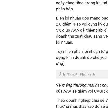
ngày càng tăng, trong khi tạ
phân bón.
Biên lợi nhuận gộp mảng bao
2,6 điểm % so với cùng kỳ d
5% giúp AAA cải thiện xấp xỉ
doanh thu xuất khẩu sang VND
lợi nhuận.
Tuy nhiên phần lợi nhuận từ 
động kinh doanh do chủ yếu t
ứng).
Ảnh: Nhựa An Phát Xanh.
Về
mảng thương mại hạt nh
của AAA sẽ giảm với CAGR k
Theo doanh nghiệp chia sẻ,
thương mại, thay vào đó sẽ 