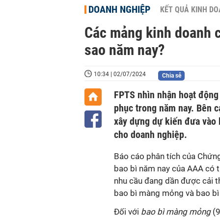
DOANH NGHIỆP
KẾT QUẢ KINH D
Các mảng kinh doanh c
sao năm nay?
10:34 | 02/07/2024
Chia sẻ
FPTS nhìn nhận hoạt động 
phục trong năm nay. Bên cạ
xây dựng dự kiến đưa vào 
cho doanh nghiệp.
Báo cáo phân tích của Chứng
bao bì năm nay của AAA có t
nhu cầu đang dần được cải th
bao bì màng mỏng và bao bì
Đối với
bao bì màng mỏng
(9