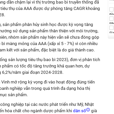
ng dần chậm lại vì thị trường bao bì truyền thống đã
g tiêu thụ của AAA được dự phóng tăng CAGR khoảng
28.
g, sản phẩm phân hủy sinh học được kỳ vọng tăng
hướng sử dụng sản phẩm thân thiện với môi trường,
 nhiên, nhóm sản phẩm này hiện vẫn sẽ chưa đóng góp
o bì màng mỏng của AAA (xấp xỉ 5 - 7%) vì còn nhiều
am kết với sản phẩm, đặc biệt là do giá thành cao.
ổng sản lượng tiêu thụ bao bì 2023), đơn vị phân tích
n phẩm có tốc độ tăng trưởng khả quan hơn, dự
 6,2%/năm giai đoạn 2024-2028.
 Vinh mở rộng kỳ vọng đi vào hoạt động đúng tiến
anh nghiệp vẫn trong quá trình đa dạng hóa thị
mục sản phẩm.
công nghiệp tại các nước phát triển như Mỹ, Nhật
yển hóa chất cho ngành dược phẩm khi
dân số
già