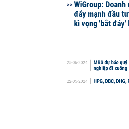
WiGroup: Doanh 
đẩy mạnh đầu tư
kì vọng 'bắt đáy' 
MBS dự báo quý I
25-06-2024
nghiệp đi xuống
HPG, DBC, DHG, P
22-05-2024