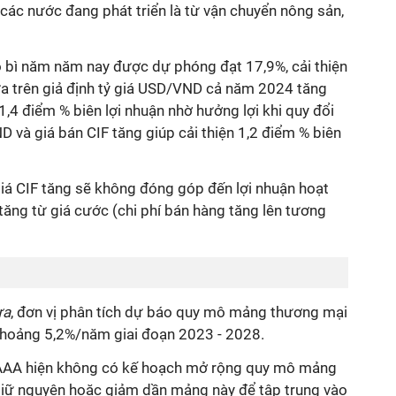
i các nước đang phát triển là từ vận chuyển nông sản,
 bì năm năm nay được dự phóng đạt 17,9%, cải thiện
ựa trên giả định tỷ giá USD/VND cả năm 2024 tăng
 1,4 điểm % biên lợi nhuận nhờ hưởng lợi khi quy đổi
 và giá bán CIF tăng giúp cải thiện 1,2 điểm % biên
giá CIF tăng sẽ không đóng góp đến lợi nhuận hoạt
ăng từ giá cước (chi phí bán hàng tăng lên tương
ựa
, đơn vị phân tích dự báo quy mô mảng thương mại
hoảng 5,2%/năm giai đoạn 2023 - 2028.
 AAA hiện không có kế hoạch mở rộng quy mô mảng
giữ nguyên hoặc giảm dần mảng này để tập trung vào