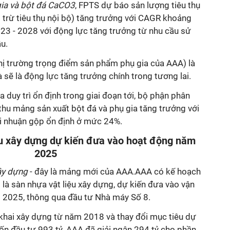
gia và bột đá CaCO3
, FPTS dự báo sản lượng tiêu thụ
i trừ tiêu thụ nội bộ) tăng trưởng với CAGR khoảng
23 - 2028 với động lực tăng trưởng từ nhu cầu sử
u.
hị trường trọng điểm sản phẩm phụ gia của AAA) là
và sẽ là động lực tăng trưởng chính trong tương lai.
a duy trì ổn định trong giai đoạn tới, bộ phận phân
thu mảng sản xuất bột đá và phụ gia tăng trưởng với
i nhuận gộp ổn định ở mức 24%.
u xây dựng dự kiến đưa vào hoạt động năm
2025
ây dựng
- đây là mảng mới của AAA.AAA có kế hoạch
là sàn nhựa vật liệu xây dựng, dự kiến đưa vào vận
 2025, thông qua đầu tư Nhà máy Số 8.
khai xây dựng từ năm 2018 và thay đổi mục tiêu dự
vốn đầu tư 993 tỷ. AAA đã giải ngân 294 tỷ cho phần