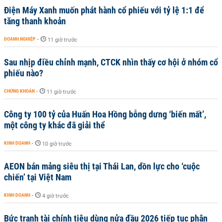
Điện Máy Xanh muốn phát hành cổ phiếu với tỷ lệ 1:1 để
tăng thanh khoản
DOANH NGHIỆP
-
11 giờ trước
Sau nhịp điều chỉnh mạnh, CTCK nhìn thấy cơ hội ở nhóm cổ
phiếu nào?
CHỨNG KHOÁN
-
11 giờ trước
Công ty 100 tỷ của Huấn Hoa Hồng bỗng dưng ‘biến mất’,
một công ty khác đã giải thể
KINH DOANH
-
10 giờ trước
AEON bán mảng siêu thị tại Thái Lan, dồn lực cho ‘cuộc
chiến’ tại Việt Nam
KINH DOANH
-
4 giờ trước
Bức tranh tài chính tiêu dùng nửa đầu 2026 tiếp tục phân