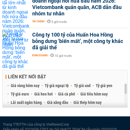
doanh ngoại hối nửa đầu năm 2026:
Vietcombank quán quân, ACB dẫn đầu
nhóm tư nhân
TÀI CHÍNH
-
5 giờ trước
Công ty 100 tỷ của Huấn Hoa Hồng
bỗng dưng ‘biến mất’, một công ty khác
đã giải thể
KINH DOANH
-
10 giờ trước
LIÊN KẾT NỔI BẬT
Giá vàng hôm nay
Tỷ giá ngoại tệ
Tỷ giá usd
Tỷ giá yen
Tỷ giá euro
Giá heo hơi
Giá cà phê
Giá tiêu hôm nay
Lãi suất ngân hàng
Giá xăng dầu
Giá thép hôm nay
Giá sầu riêng
Giá thịt heo
Giá gạo
Giá cao su
Best Retail Brokers
Diễn đàn đầu tư Việt Nam 2026
Trang TTĐTTH của công ty VietNewsCorp
Giấy phép số 3323/GP-TTĐT do Sở VH&TT TP.HCM cấp ngày 20/3/2026