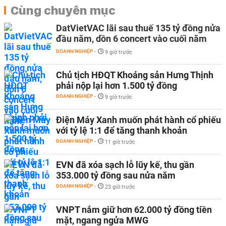
Cùng chuyên mục
DatVietVAC lãi sau thuế 135 tỷ đồng nửa
đầu năm, dồn 6 concert vào cuối năm
DOANH NGHIỆP
-
9 giờ trước
Chủ tịch HĐQT Khoáng sản Hưng Thịnh
phải nộp lại hơn 1.500 tỷ đồng
DOANH NGHIỆP
-
9 giờ trước
Điện Máy Xanh muốn phát hành cổ phiếu
với tỷ lệ 1:1 để tăng thanh khoản
DOANH NGHIỆP
-
11 giờ trước
EVN đã xóa sạch lỗ lũy kế, thu gần
353.000 tỷ đồng sau nửa năm
DOANH NGHIỆP
-
23 giờ trước
VNPT nắm giữ hơn 62.000 tỷ đồng tiền
mặt, ngang ngửa MWG