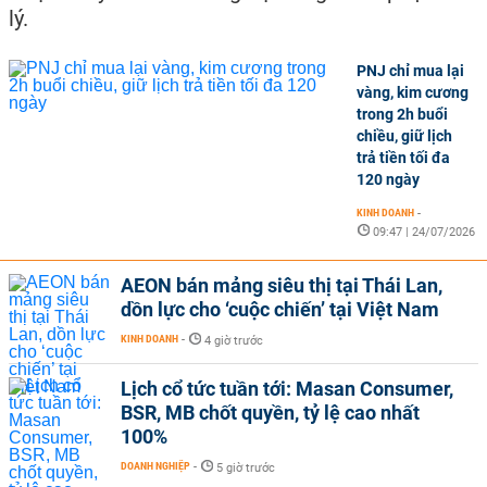
lý.
PNJ chỉ mua lại
vàng, kim cương
trong 2h buổi
chiều, giữ lịch
trả tiền tối đa
120 ngày
KINH DOANH
-
09:47 | 24/07/2026
AEON bán mảng siêu thị tại Thái Lan,
dồn lực cho ‘cuộc chiến’ tại Việt Nam
KINH DOANH
-
4 giờ trước
Lịch cổ tức tuần tới: Masan Consumer,
BSR, MB chốt quyền, tỷ lệ cao nhất
100%
DOANH NGHIỆP
-
5 giờ trước