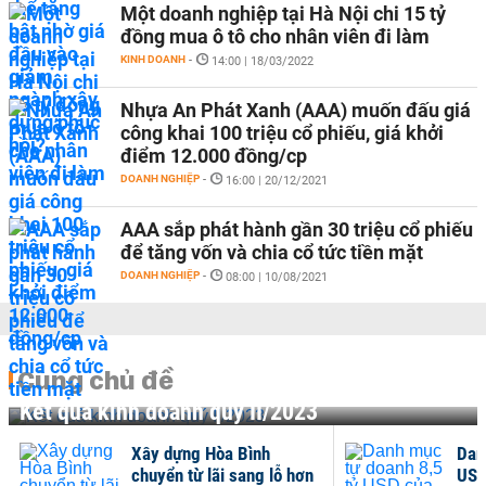
Một doanh nghiệp tại Hà Nội chi 15 tỷ
đồng mua ô tô cho nhân viên đi làm
KINH DOANH
-
14:00 | 18/03/2022
Nhựa An Phát Xanh (AAA) muốn đấu giá
công khai 100 triệu cổ phiếu, giá khởi
điểm 12.000 đồng/cp
DOANH NGHIỆP
-
16:00 | 20/12/2021
AAA sắp phát hành gần 30 triệu cổ phiếu
để tăng vốn và chia cổ tức tiền mặt
DOANH NGHIỆP
-
08:00 | 10/08/2021
Cùng chủ đề
Kết quả kinh doanh quý II/2023
Xây dựng Hòa Bình
Dan
chuyển từ lãi sang lỗ hơn
USD