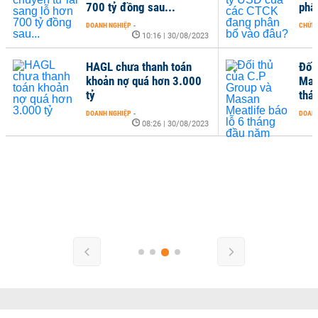
700 tỷ đồng sau...
phâ
DOANH NGHIỆP
-
CHỨN
10:16 | 30/08/2023
HAGL chưa thanh toán
Đối
khoản nợ quá hơn 3.000
Masa
tỷ
thá
DOANH NGHIỆP
-
DOANH
08:26 | 30/08/2023