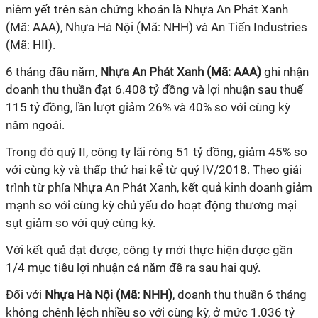
niêm yết trên sàn chứng khoán là Nhựa An Phát Xanh
(Mã: AAA), Nhựa Hà Nội (Mã: NHH) và An Tiến Industries
(Mã: HII).
6 tháng đầu năm,
Nhựa An Phát Xanh (Mã: AAA)
ghi nhận
doanh thu thuần đạt 6.408 tỷ đồng và lợi nhuận sau thuế
115 tỷ đồng, lần lượt giảm 26% và 40% so với cùng kỳ
năm ngoái.
Trong đó quý II, công ty lãi ròng 51 tỷ đồng, giảm 45% so
với cùng kỳ và thấp thứ hai kể từ quý IV/2018. Theo giải
trình từ phía Nhựa An Phát Xanh, kết quả kinh doanh giảm
mạnh so với cùng kỳ chủ yếu do hoạt động thương mại
sụt giảm so với quý cùng kỳ.
Với kết quả đạt được, công ty mới thực hiện được gần
1/4 mục tiêu lợi nhuận cả năm đề ra sau hai quý.
Đối với
Nhựa Hà Nội (Mã: NHH)
, doanh thu thuần 6 tháng
không chênh lệch nhiều so với cùng kỳ, ở mức 1.036 tỷ