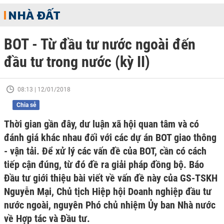
NHÀ ĐẤT
BOT - Từ đầu tư nước ngoài đến
đầu tư trong nước (kỳ II)
08:13 | 12/01/2018
Chia sẻ
Thời gian gần đây, dư luận xã hội quan tâm và có
đánh giá khác nhau đối với các dự án BOT giao thông
- vận tải. Để xử lý các vấn đề của BOT, cần có cách
tiếp cận đúng, từ đó đề ra giải pháp đồng bộ. Báo
Đầu tư giới thiệu bài viết về vấn đề này của GS-TSKH
Nguyễn Mại, Chủ tịch Hiệp hội Doanh nghiệp đầu tư
nước ngoài, nguyên Phó chủ nhiệm Ủy ban Nhà nước
về Hợp tác và Đầu tư.