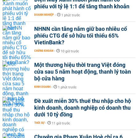
phiếu với tỷ lệ 1:1 để tăng thanh khoản
DOANH NGHIỆP
-
1 phút trước
NHNN cần tăng nắm giữ bao nhiêu cổ
phiếu CTG để sở hữu tối thiểu 65%
VietinBank?
CHỨNG KHOÁN
-
10 giờ trước
Một thương hiệu thời trang Việt đóng
cửa sau 5 năm hoạt động, thanh lý toàn
bộ cửa hàng
KINH DOANH
-
1 phút trước
Đề xuất miễn 30% thuế thu nhập cho hộ
kinh doanh, doanh nghiệp có doanh thu
dưới 10 tỷ đồng
THỜI SỰ
-
11 giờ trước
Chuyên gia Phạm Xuân Hoè chỉ ra 6