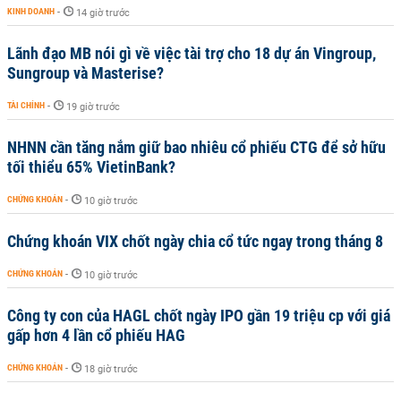
KINH DOANH
-
14 giờ trước
Lãnh đạo MB nói gì về việc tài trợ cho 18 dự án Vingroup,
Sungroup và Masterise?
TÀI CHÍNH
-
19 giờ trước
NHNN cần tăng nắm giữ bao nhiêu cổ phiếu CTG để sở hữu
tối thiểu 65% VietinBank?
CHỨNG KHOÁN
-
10 giờ trước
Chứng khoán VIX chốt ngày chia cổ tức ngay trong tháng 8
CHỨNG KHOÁN
-
10 giờ trước
Công ty con của HAGL chốt ngày IPO gần 19 triệu cp với giá
gấp hơn 4 lần cổ phiếu HAG
CHỨNG KHOÁN
-
18 giờ trước