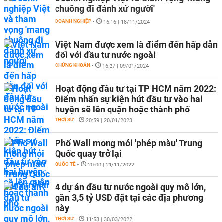
chuông đi đánh xứ người'
DOANH NGHIỆP
-
16:16 | 18/11/2024
Việt Nam được xem là điểm đến hấp dẫn
đối với đầu tư nước ngoài
CHỨNG KHOÁN
-
16:27 | 09/01/2024
Hoạt động đầu tư tại TP HCM năm 2022:
Điểm nhấn sự kiện hút đầu tư vào hai
huyện sẽ lên quận hoặc thành phố
THỜI SỰ
-
20:59 | 20/01/2023
Phố Wall mong mỏi 'phép màu' Trung
Quốc quay trở lại
QUỐC TẾ
-
20:00 | 21/11/2022
4 dự án đầu tư nước ngoài quy mô lớn,
gần 3,5 tỷ USD đặt tại các địa phương
này
THỜI SỰ
-
11:53 | 30/03/2022