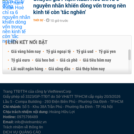
nguyên nhân khiến dòng vốn trong nền
kinh tế còn 'tắc nghẽn'
THỜI SỰ
-
10 giờ trước
LIÊN KẾT NỔI BẬT
Giá vàng hôm nay
Tỷ giá ngoại tệ
Tỷ giá usd
Tỷ giá yen
Tỷ giá euro
Giá heo hơi
Giá cà phê
Giá tiêu hôm nay
Lãi suất ngân hàng
Giá xăng dầu
Giá thép hôm nay
Giá sầu riêng
Giá thịt heo
Giá gạo
Giá cao su
Best Retail Brokers
Diễn đàn đầu tư Việt Nam 2026
Trang TTĐTTH của công ty VietNewsCorp
Giấy phép số 3323/GP-TTĐT do Sở VH&TT TP.HCM cấp ngày 20/3/2026
Lầu 5 - Compa Building - 293 Điện Biên Phủ - Phường Gia Định - TP.HCM
Chi nhánh:
Số 5 - Khu 38A Trần Phú - Phường Ba Đình - TP. Hà Nội
Chịu trách nhiệm nội dung:
Hoàng Hữu Lợi
Hotline:
0975798489
Email:
info@vietnambiz.vn
Trách nhiệm về thông tin
DỊCH VỤ QUẢNG CÁO