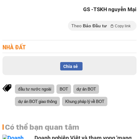
GS -TSKH nguyễn Mại
Theo
Báo Đầu tư
Copy link
NHÀ ĐẤT
Chia sẻ
đầu tư nước ngoài
BOT
dự án BOT
dự án BOT giao thông
Khung pháp lý về BOT
Có thể bạn quan tâm
Doanh nghiệp Việt và tham vọng 'mang