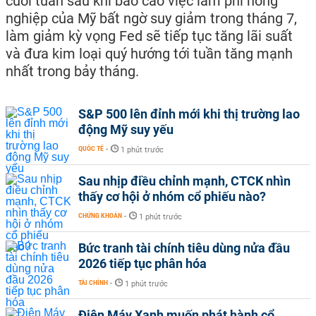
cuối tuần sau khi báo cáo việc làm phi nông
nghiệp của Mỹ bất ngờ suy giảm trong tháng 7,
làm giảm kỳ vọng Fed sẽ tiếp tục tăng lãi suất
và đưa kim loại quý hướng tới tuần tăng mạnh
nhất trong bảy tháng.
S&P 500 lên đỉnh mới khi thị trường lao
động Mỹ suy yếu
QUỐC TẾ
-
1 phút trước
Sau nhịp điều chỉnh mạnh, CTCK nhìn
thấy cơ hội ở nhóm cổ phiếu nào?
CHỨNG KHOÁN
-
1 phút trước
Bức tranh tài chính tiêu dùng nửa đầu
2026 tiếp tục phân hóa
TÀI CHÍNH
-
1 phút trước
Điện Máy Xanh muốn phát hành cổ