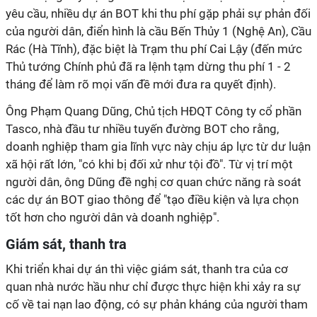
yêu cầu, nhiều dự án BOT khi thu phí gặp phải sự phản đối
của người dân, điển hình là cầu Bến Thủy 1 (Nghệ An), Cầu
Rác (Hà Tĩnh), đặc biệt là Trạm thu phí Cai Lậy (đến mức
Thủ tướng Chính phủ đã ra lệnh tạm dừng thu phí 1 - 2
tháng để làm rõ mọi vấn đề mới đưa ra quyết định).
Ông Phạm Quang Dũng, Chủ tịch HĐQT Công ty cổ phần
Tasco, nhà đầu tư nhiều tuyến đường BOT cho rằng,
doanh nghiệp tham gia lĩnh vực này chịu áp lực từ dư luận
xã hội rất lớn, "có khi bị đối xử như tội đồ". Từ vị trí một
người dân, ông Dũng đề nghị cơ quan chức năng rà soát
các dự án BOT giao thông để "tạo điều kiện và lựa chọn
tốt hơn cho người dân và doanh nghiệp".
Giám sát, thanh tra
Khi triển khai dự án thì việc giám sát, thanh tra của cơ
quan nhà nước hầu như chỉ được thực hiện khi xảy ra sự
cố về tai nạn lao động, có sự phản kháng của người tham