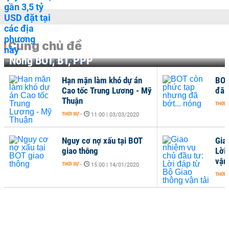
Cùng chủ đề
Nóng BOT, BT, PPP
Hạn mặn làm khó dự án
BOT
Cao tốc Trung Lương - Mỹ
đã 
Thuận
THỜI 
THỜI SỰ
-
11:00 | 03/03/2020
Nguy cơ nợ xấu tại BOT
Gia
giao thông
Lời
vận 
THỜI SỰ
-
15:00 | 14/01/2020
THỜI 