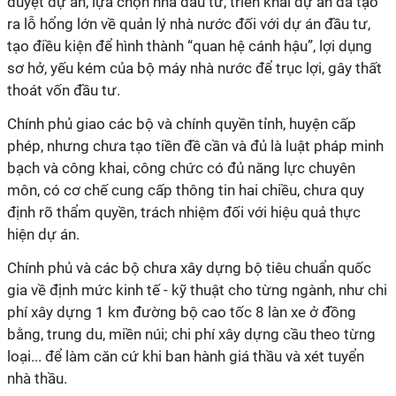
duyệt dự án, lựa chọn nhà đầu tư, triển khai dự án đã tạo
ra lỗ hổng lớn về quản lý nhà nước đối với dự án đầu tư,
tạo điều kiện để hình thành “quan hệ cánh hậu”, lợi dụng
sơ hở, yếu kém của bộ máy nhà nước để trục lợi, gây thất
thoát vốn đầu tư.
Chính phủ giao các bộ và chính quyền tỉnh, huyện cấp
phép, nhưng chưa tạo tiền đề cần và đủ là luật pháp minh
bạch và công khai, công chức có đủ năng lực chuyên
môn, có cơ chế cung cấp thông tin hai chiều, chưa quy
định rõ thẩm quyền, trách nhiệm đối với hiệu quả thực
hiện dự án.
Chính phủ và các bộ chưa xây dựng bộ tiêu chuẩn quốc
gia về định mức kinh tế - kỹ thuật cho từng ngành, như chi
phí xây dựng 1 km đường bộ cao tốc 8 làn xe ở đồng
bằng, trung du, miền núi; chi phí xây dựng cầu theo từng
loại... để làm căn cứ khi ban hành giá thầu và xét tuyển
nhà thầu.