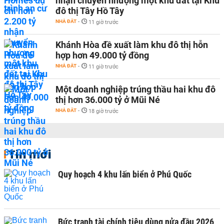
nhận chuyển nhượng một khu đất tại Khu
đô thị Tây Hồ Tây
NHÀ ĐẤT
-
11 giờ trước
Khánh Hòa đề xuất làm khu đô thị hỗn
hợp hơn 49.000 tỷ đồng
NHÀ ĐẤT
-
11 giờ trước
Một doanh nghiệp trúng thầu hai khu đô
thị hơn 36.000 tỷ ở Mũi Né
NHÀ ĐẤT
-
18 giờ trước
Tin mới
Quy hoạch 4 khu lấn biển ở Phú Quốc
Bức tranh tài chính tiêu dùng nửa đầu 2026