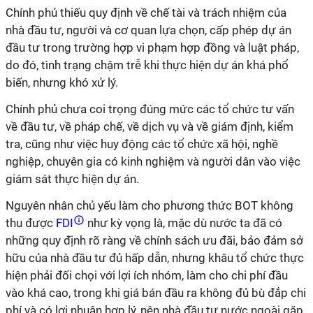
Chính phủ thiếu quy định về chế tài và trách nhiệm của
nhà đầu tư, người và cơ quan lựa chọn, cấp phép dự án
đầu tư trong trường hợp vi phạm hợp đồng và luật pháp,
do đó, tình trạng chậm trễ khi thực hiện dự án khá phổ
biến, nhưng khó xử lý.
Chính phủ chưa coi trọng đúng mức các tổ chức tư vấn
về đầu tư, về pháp chế, về dịch vụ và về giám định, kiểm
tra, cũng như việc huy động các tổ chức xã hội, nghề
nghiệp, chuyên gia có kinh nghiệm và người dân vào việc
giám sát thực hiện dự án.
Nguyên nhân chủ yếu làm cho phương thức BOT không
thu được
FDI
như kỳ vọng là, mặc dù nước ta đã có
những quy định rõ ràng về chính sách ưu đãi, bảo đảm sở
hữu của nhà đầu tư đủ hấp dẫn, nhưng khâu tổ chức thực
hiện phải đối chọi với lợi ích nhóm, làm cho chi phí đầu
vào khá cao, trong khi giá bán đầu ra không đủ bù đắp chi
phí và có lợi nhuận hợp lý, nên nhà đầu tư nước ngoài gặp