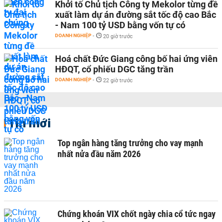
Khởi tố Chủ tịch Công ty Mekolor từng đề
xuất làm dự án đường sắt tốc độ cao Bắc
- Nam 100 tỷ USD bằng vốn tự có
DOANH NGHIỆP
-
20 giờ trước
Hoá chất Đức Giang công bố hai ứng viên
HĐQT, cổ phiếu DGC tăng trần
DOANH NGHIỆP
-
22 giờ trước
Tin mới
Top ngân hàng tăng trưởng cho vay mạnh
nhất nửa đầu năm 2026
Chứng khoán VIX chốt ngày chia cổ tức ngay