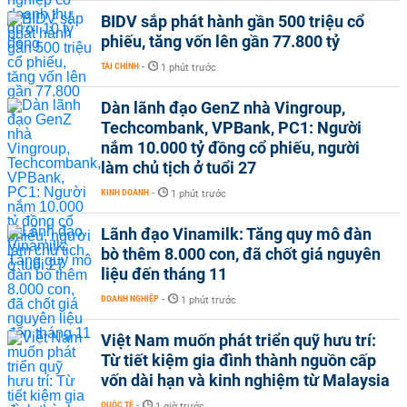
BIDV sắp phát hành gần 500 triệu cổ
phiếu, tăng vốn lên gần 77.800 tỷ
TÀI CHÍNH
-
1 phút trước
Dàn lãnh đạo GenZ nhà Vingroup,
Techcombank, VPBank, PC1: Người
nắm 10.000 tỷ đồng cổ phiếu, người
làm chủ tịch ở tuổi 27
KINH DOANH
-
1 phút trước
Lãnh đạo Vinamilk: Tăng quy mô đàn
bò thêm 8.000 con, đã chốt giá nguyên
liệu đến tháng 11
DOANH NGHIỆP
-
1 phút trước
Việt Nam muốn phát triển quỹ hưu trí:
Từ tiết kiệm gia đình thành nguồn cấp
vốn dài hạn và kinh nghiệm từ Malaysia
QUỐC TẾ
-
1 giờ trước