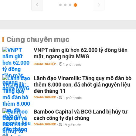
Cùng chuyên mục
VNPT nắm giữ hơn 62.000 tỷ đồng tiền
mặt, ngang ngửa MWG
DOANH NGHIỆP
-
1 phút trước
Lãnh đạo Vinamilk: Tăng quy mô đàn bò
thêm 8.000 con, đã chốt giá nguyên liệu
đến tháng 11
DOANH NGHIỆP
-
1 phút trước
Bamboo Capital và BCG Land bị hủy tư
cách công ty đại chúng
DOANH NGHIỆP
-
19 giờ trước