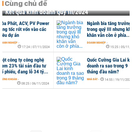
Cùng chủ đề
Kết quả kinh doanh quý III/2024
át, ACV, PV Power
Ngành bia tăng trưởng
ốc rót vốn vào các
trong quý III nhưng khó
ự án
khăn vẫn còn ở phía...
HIỆP
-
DOANH NGHIỆP
-
17:24 | 07/11/2024
15:25 | 05/11/2024
ng ty công nghệ
Quốc Cường Gia Lai kinh
% tài sản đầu tư
doanh ra sao trong 9
u, đang lỗ 34 tỷ...
tháng đầu năm?
OÁN
-
NHÀ ĐẤT
-
14:55 | 19/11/2024
08:25 | 06/11/2024