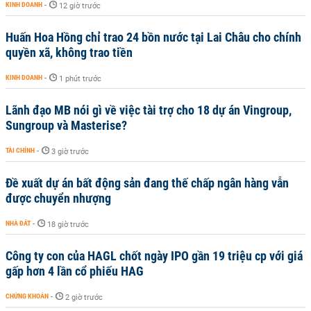
KINH DOANH
-
12 giờ trước
Huấn Hoa Hồng chỉ trao 24 bồn nước tại Lai Châu cho chính
quyền xã, không trao tiền
KINH DOANH
-
1 phút trước
Lãnh đạo MB nói gì về việc tài trợ cho 18 dự án Vingroup,
Sungroup và Masterise?
TÀI CHÍNH
-
3 giờ trước
Đề xuất dự án bất động sản đang thế chấp ngân hàng vẫn
được chuyển nhượng
NHÀ ĐẤT
-
18 giờ trước
Công ty con của HAGL chốt ngày IPO gần 19 triệu cp với giá
gấp hơn 4 lần cổ phiếu HAG
CHỨNG KHOÁN
-
2 giờ trước