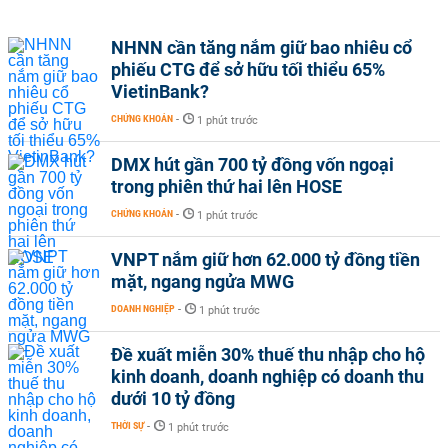
NHNN cần tăng nắm giữ bao nhiêu cổ
phiếu CTG để sở hữu tối thiểu 65%
VietinBank?
CHỨNG KHOÁN
-
1 phút trước
DMX hút gần 700 tỷ đồng vốn ngoại
trong phiên thứ hai lên HOSE
CHỨNG KHOÁN
-
1 phút trước
VNPT nắm giữ hơn 62.000 tỷ đồng tiền
mặt, ngang ngửa MWG
DOANH NGHIỆP
-
1 phút trước
Đề xuất miễn 30% thuế thu nhập cho hộ
kinh doanh, doanh nghiệp có doanh thu
dưới 10 tỷ đồng
THỜI SỰ
-
1 phút trước