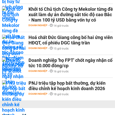
Khởi tố Chủ tịch Công ty Mekolor từng đề
xuất làm dự án đường sắt tốc độ cao Bắc
- Nam 100 tỷ USD bằng vốn tự có
DOANH NGHIỆP
-
14 giờ trước
Hoá chất Đức Giang công bố hai ứng viên
HĐQT, cổ phiếu DGC tăng trần
DOANH NGHIỆP
-
15 giờ trước
Doanh nghiệp 'họ FPT' chốt ngày nhận cổ
tức 10.000 đồng/cp
DOANH NGHIỆP
-
16 giờ trước
PNJ triệu tập họp bất thường, dự kiến
điều chỉnh kế hoạch kinh doanh 2026
DOANH NGHIỆP
-
18 giờ trước