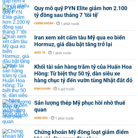
Quy mô quỹ PYN Elite giảm hơn 2.100
tỷ đồng sau tháng 7 ‘tồi tệ’
CHỨNG KHOÁN
-
1 phút trước
Iran xem xét cấm tàu Mỹ qua eo biển
Hormuz, giá dầu bật tăng trở lại
QUỐC TẾ
-
1 phút trước
Khối tài sản hàng trăm tỷ của Huấn Hoa
Hồng: Từ biệt thự 50 tỷ, dàn siêu xe
hàng chục tỷ đến vườn tùng Nhật đắt đỏ
KINH DOANH
-
5 giờ trước
Sản lượng thép Mỹ phục hồi nhờ thuế
quan
HÀNG HÓA
-
1 phút trước
Chứng khoán Mỹ đồng loạt giảm điểm