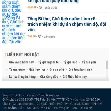
khi giá dầu quay đầu tăng
QUỐC TẾ
-
1 phút trước
Tổng Bí thư, Chủ tịch nước: Làm rõ
trách nhiệm khi dự án chậm tiến độ, đội
vốn
THỜI SỰ
-
7 giờ trước
LIÊN KẾT NỔI BẬT
Giá vàng hôm nay
Tỷ giá ngoại tệ
Tỷ giá usd
Tỷ giá yen
Tỷ giá euro
Giá heo hơi
Giá cà phê
Giá tiêu hôm nay
Lãi suất ngân hàng
Giá xăng dầu
Giá thép hôm nay
Giá sầu riêng
Giá thịt heo
Giá gạo
Giá cao su
Best Retail Brokers
Diễn đàn đầu tư Việt Nam 2026
Trang TTĐTTH của công ty VietNewsCorp
Giấy phép số 3323/GP-TTĐT do Sở VH&TT TP.HCM cấp ngày 20/3/2026
Lầu 5 - Compa Building - 293 Điện Biên Phủ - Phường Gia Định - TP.HCM
Chi nhánh:
Số 5 - Khu 38A Trần Phú - Phường Ba Đình - TP. Hà Nội