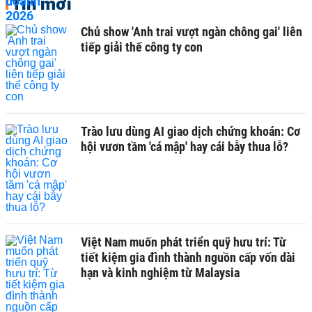
Tin mới
Chủ show 'Anh trai vượt ngàn chông gai' liên
tiếp giải thế công ty con
Trào lưu dùng AI giao dịch chứng khoán: Cơ
hội vươn tầm 'cá mập' hay cái bẫy thua lỗ?
Việt Nam muốn phát triển quỹ hưu trí: Từ
tiết kiệm gia đình thành nguồn cấp vốn dài
hạn và kinh nghiệm từ Malaysia