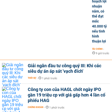
hoạch lợi
nhuận
năm, có
thể đạt
mốc
40.000 tỷ
nếu tình
hình
thuận lợi
TÀI CHÍNH
-
9 giờ trước
Giải ngân đầu tư công quý III: Khi các
siêu dự án áp sát 'vạch đích'
THỜI SỰ
-
1 phút trước
Công ty con của HAGL chốt ngày IPO
gần 19 triệu cp với giá gấp hơn 4 lần cổ
phiếu HAG
CHỨNG KHOÁN
-
1 phút trước