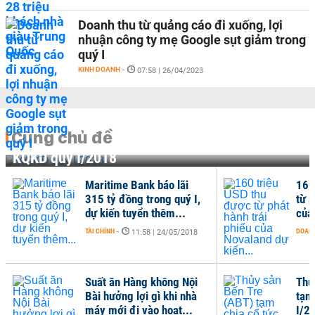
Doanh thu từ quảng cáo đi xuống, lợi
nhuận công ty mẹ Google sụt giảm trong
quý I
KINH DOANH
-
07:58 | 26/04/2023
Cùng chủ đề
KQKD quý I/2018
Maritime Bank báo lãi
160
315 tỷ đồng trong quý I,
từ p
dự kiến tuyển thêm...
của
TÀI CHÍNH
-
DOANH
11:58 | 24/05/2018
Suất ăn Hàng không Nội
Thủ
Bài hưởng lợi gì khi nhà
tạm
máy mới đi vào hoạt...
I/2