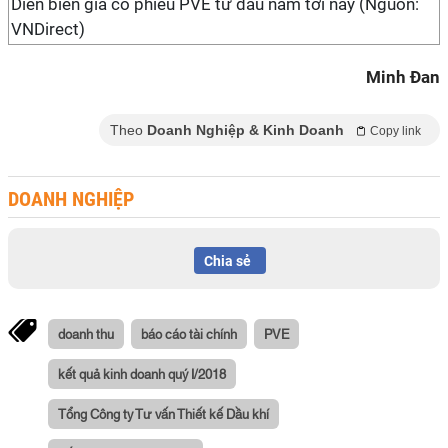
Diễn biến giá cổ phiếu PVE từ đầu năm tới nay (Nguồn:
VNDirect)
Minh Đan
Theo
Doanh Nghiệp & Kinh Doanh
Copy link
DOANH NGHIỆP
Chia sẻ
doanh thu
báo cáo tài chính
PVE
kết quả kinh doanh quý I/2018
Tổng Công ty Tư vấn Thiết kế Dầu khí