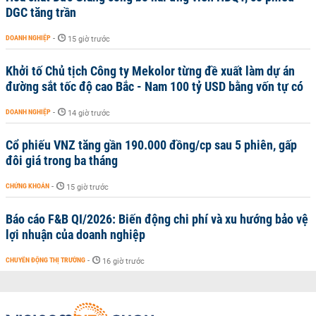
DGC tăng trần
DOANH NGHIỆP
-
15 giờ trước
Khởi tố Chủ tịch Công ty Mekolor từng đề xuất làm dự án
đường sắt tốc độ cao Bắc - Nam 100 tỷ USD bằng vốn tự có
DOANH NGHIỆP
-
14 giờ trước
Cổ phiếu VNZ tăng gần 190.000 đồng/cp sau 5 phiên, gấp
đôi giá trong ba tháng
CHỨNG KHOÁN
-
15 giờ trước
Báo cáo F&B QI/2026: Biến động chi phí và xu hướng bảo vệ
lợi nhuận của doanh nghiệp
CHUYỂN ĐỘNG THỊ TRƯỜNG
-
16 giờ trước