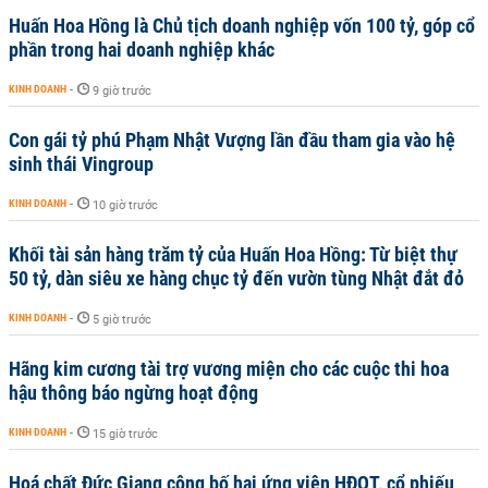
Huấn Hoa Hồng là Chủ tịch doanh nghiệp vốn 100 tỷ, góp cổ
phần trong hai doanh nghiệp khác
KINH DOANH
-
9 giờ trước
Con gái tỷ phú Phạm Nhật Vượng lần đầu tham gia vào hệ
sinh thái Vingroup
KINH DOANH
-
10 giờ trước
Khối tài sản hàng trăm tỷ của Huấn Hoa Hồng: Từ biệt thự
50 tỷ, dàn siêu xe hàng chục tỷ đến vườn tùng Nhật đắt đỏ
KINH DOANH
-
5 giờ trước
Hãng kim cương tài trợ vương miện cho các cuộc thi hoa
hậu thông báo ngừng hoạt động
KINH DOANH
-
15 giờ trước
Hoá chất Đức Giang công bố hai ứng viên HĐQT, cổ phiếu