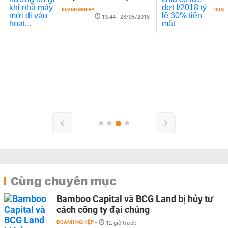
DOANH NGHIỆP
-
DOANH
13:44 | 23/05/2018
Cùng chuyên mục
Bamboo Capital và BCG Land bị hủy tư
cách công ty đại chúng
DOANH NGHIỆP
-
12 giờ trước