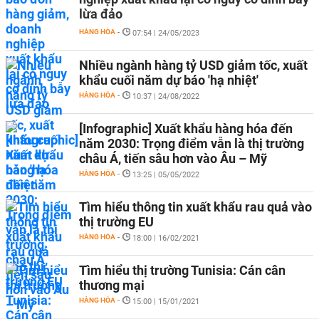
lừa đảo
HÀNG HÓA
-
07:54 | 24/05/2023
Nhiều ngành hàng tỷ USD giảm tốc, xuất
khẩu cuối năm dự báo 'hạ nhiệt'
HÀNG HÓA
-
10:37 | 24/08/2022
[Infographic] Xuất khẩu hàng hóa đến
năm 2030: Trọng điểm vẫn là thị trường
châu Á, tiến sâu hơn vào Âu – Mỹ
HÀNG HÓA
-
13:25 | 05/05/2022
Tìm hiểu thông tin xuất khẩu rau quả vào
thị trường EU
HÀNG HÓA
-
18:00 | 16/02/2021
Tìm hiểu thị trường Tunisia: Cán cân
thương mại
HÀNG HÓA
-
15:00 | 15/01/2021