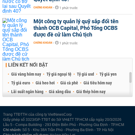
CHỨNG KHOÁN
-
1 phút trước
Một công ty quản lý quỹ sắp đổi tên
thành OCB Capital, Phó Tổng OCBS
được đề cử làm Chủ tịch
CHỨNG KHOÁN
-
1 phút trước
LIÊN KẾT NỔI BẬT
Giá vàng hôm nay
Tỷ giá ngoại tệ
Tỷ giá usd
Tỷ giá yen
Tỷ giá euro
Giá heo hơi
Giá cà phê
Giá tiêu hôm nay
Lãi suất ngân hàng
Giá xăng dầu
Giá thép hôm nay
Giá sầu riêng
Giá thịt heo
Giá gạo
Giá cao su
Best Retail Brokers
Diễn đàn đầu tư Việt Nam 2026
Trang TTĐTTH của công ty VietNewsCorp
Giấy phép số 3323/GP-TTĐT do Sở VH&TT TP.HCM cấp ngày 20/3/2026
Lầu 5 - Compa Building - 293 Điện Biên Phủ - Phường Gia Định - TP.HCM
Chi nhánh:
Số 5 - Khu 38A Trần Phú - Phường Ba Đình - TP. Hà Nội