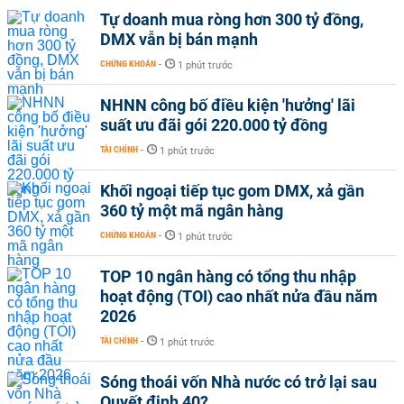
Tự doanh mua ròng hơn 300 tỷ đồng,
DMX vẫn bị bán mạnh
CHỨNG KHOÁN
-
1 phút trước
NHNN công bố điều kiện 'hưởng' lãi
suất ưu đãi gói 220.000 tỷ đồng
TÀI CHÍNH
-
1 phút trước
Khối ngoại tiếp tục gom DMX, xả gần
360 tỷ một mã ngân hàng
CHỨNG KHOÁN
-
1 phút trước
TOP 10 ngân hàng có tổng thu nhập
hoạt động (TOI) cao nhất nửa đầu năm
2026
TÀI CHÍNH
-
1 phút trước
Sóng thoái vốn Nhà nước có trở lại sau
Quyết định 40?