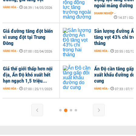
ngoài mảng đường
HÀN
DOANH NGHIỆP
-
14:37 | 02/02/2026
Sản lượng đường Ấn Độ
Ấn
tăng vọt 43% chỉ trong hai
xuấ
tháng
đư
HÀNG HÓA
-
HÀN
20:55 | 02/12/2025
Ấn Độ cần tăng gấp đôi
xuất khẩu đường do dư
cung
HÀNG HÓA
-
07:33 | 07/11/2025