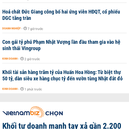
Hoá chất Đức Giang công bố hai ứng viên HĐQT, cổ phiếu
DGC tăng trần
DOANH NGHIỆP
-
7 giờ trước
Con gái tỷ phú Phạm Nhật Vượng lần đầu tham gia vào hệ
sinh thái Vingroup
KINH DOANH
-
2 giờ trước
Khối tài sản hàng trăm tỷ của Huấn Hoa Hồng: Từ biệt thự
50 tỷ, dàn siêu xe hàng chục tỷ đến vườn tùng Nhật đắt đỏ
KINH DOANH
-
1 phút trước
Khối tự doanh mạnh tay xả gần 2.200