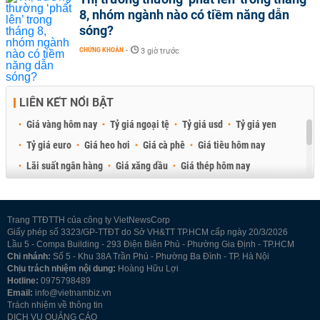
8, nhóm ngành nào có tiềm năng dẫn
sóng?
CHỨNG KHOÁN
-
3 giờ trước
LIÊN KẾT NỔI BẬT
Giá vàng hôm nay
Tỷ giá ngoại tệ
Tỷ giá usd
Tỷ giá yen
Tỷ giá euro
Giá heo hơi
Giá cà phê
Giá tiêu hôm nay
Lãi suất ngân hàng
Giá xăng dầu
Giá thép hôm nay
Giá sầu riêng
Giá thịt heo
Giá gạo
Giá cao su
Best Retail Brokers
Diễn đàn đầu tư Việt Nam 2026
Trang TTĐTTH của công ty VietNewsCorp
Giấy phép số 3323/GP-TTĐT do Sở VH&TT TP.HCM cấp ngày 20/3/2026
Lầu 5 - Compa Building - 293 Điện Biên Phủ - Phường Gia Định - TP.HCM
Chi nhánh:
Số 5 - Khu 38A Trần Phú - Phường Ba Đình - TP. Hà Nội
Chịu trách nhiệm nội dung:
Hoàng Hữu Lợi
Hotline:
0975798489
Email:
info@vietnambiz.vn
Trách nhiệm về thông tin
DỊCH VỤ QUẢNG CÁO