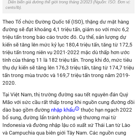
Diễn biến giá đường thế giới trong tháng 2/2023 (Nguồn: ISO. Đơn vị:
cents/lb).
Theo Tổ chức Đường Quốc tế (ISO), thặng dư mặt hàng
đường sẽ đạt khoảng 4,1 triệu tấn, giảm so với mức 6,2
triệu tấn trong báo cáo trước đó. Cụ thể, sản lượng dự
kiến ​​sẽ tăng lên mức kỷ lục 180,4 triệu tấn, tăng từ 172,5
triệu tấn trong niên vụ 2021-2022 mặc dù thấp hơn ước
tính của tháng 11 là 182 triệu tấn. Trong khi đó, mức tiêu
thụ dự kiến ​​sẽ tăng lên 176,3 triệu tấn, tăng từ 174,7 triệu
tấn trong mùa trước và 169,7 triệu tấn trong năm 2019-
2020.
Tại Việt Nam, thị trường đường sau tết nguyên đán Quý
Mão với sức cầu rất thấp trong khi nguồn cung đường dồi
dào bao gồm đường
nhập khẩu
thuộc hạn ngạch 2022
bổ sung, đường lẩn tránh phòng vệ thương mại từ
Indonesia và đường nhập lậu có xuất xứ Thái Lan từ Lào
và Campuchia qua biên giới Tây Nam. Các nguồn cung