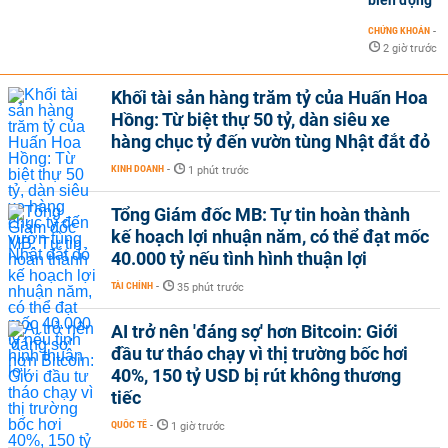
CHỨNG KHOÁN
-
2 giờ trước
Khối tài sản hàng trăm tỷ của Huấn Hoa
Hồng: Từ biệt thự 50 tỷ, dàn siêu xe
hàng chục tỷ đến vườn tùng Nhật đắt đỏ
KINH DOANH
-
1 phút trước
Tổng Giám đốc MB: Tự tin hoàn thành
kế hoạch lợi nhuận năm, có thể đạt mốc
40.000 tỷ nếu tình hình thuận lợi
TÀI CHÍNH
-
35 phút trước
AI trở nên 'đáng sợ' hơn Bitcoin: Giới
đầu tư tháo chạy vì thị trường bốc hơi
40%, 150 tỷ USD bị rút không thương
tiếc
QUỐC TẾ
-
1 giờ trước