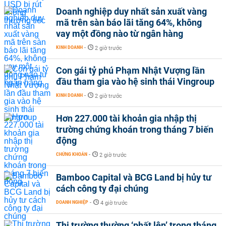
Doanh nghiệp duy nhất sản xuất vàng
mã trên sàn báo lãi tăng 64%, không
vay một đồng nào từ ngân hàng
KINH DOANH
-
2 giờ trước
Con gái tỷ phú Phạm Nhật Vượng lần
đầu tham gia vào hệ sinh thái Vingroup
KINH DOANH
-
2 giờ trước
Hơn 227.000 tài khoản gia nhập thị
trường chứng khoán trong tháng 7 biến
động
CHỨNG KHOÁN
-
2 giờ trước
Bamboo Capital và BCG Land bị hủy tư
cách công ty đại chúng
DOANH NGHIỆP
-
4 giờ trước
Thị trường thường ‘phất lên’ trong tháng