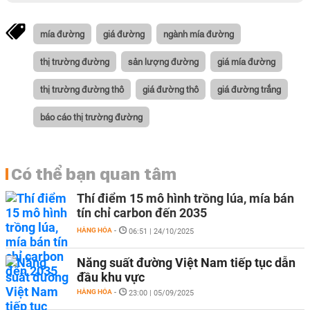
mía đường
giá đường
ngành mía đường
thị trường đường
sản lượng đường
giá mía đường
thị trường đường thô
giá đường thô
giá đường trắng
báo cáo thị trường đường
Có thể bạn quan tâm
Thí điểm 15 mô hình trồng lúa, mía bán
tín chỉ carbon đến 2035
HÀNG HÓA
-
06:51 | 24/10/2025
Năng suất đường Việt Nam tiếp tục dẫn
đầu khu vực
HÀNG HÓA
-
23:00 | 05/09/2025