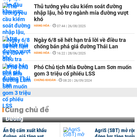
Thủ tướng yêu cầu kiểm soát đường
nhập lậu, hỗ trợ ngành mía đường vượt
khó
HÀNG HÓA
-
07:44 | 26/08/2025
Ngày 6/8 sẽ hết hạn trả lời về điều tra
chống bán phá giá đường Thái Lan
HÀNG HÓA
-
16:22 | 28/06/2025
Phó Chủ tịch Mía Đường Lam Sơn muốn
gom 3 triệu cổ phiếu LSS
CHỨNG KHOÁN
-
08:20 | 26/09/2024
Cùng chủ đề
Đường
AgriS (SBT) mở rộng
Me
động lực tăng trưởng
vớ