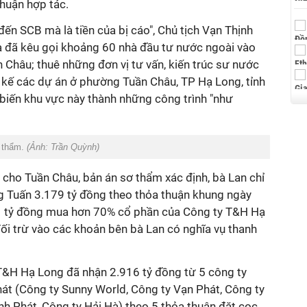
huận hợp tác.
đến SCB mà là tiền của bị cáo", Chủ tịch Vạn Thịnh
bà đã kêu gọi khoảng 60 nhà đầu tư nước ngoài vào
n Châu; thuê những đơn vị tư vấn, kiến trúc sư nước
t kế các dự án ở phường Tuần Châu, TP Hạ Long, tỉnh
iến khu vực này thành những công trình "như
 thẩm.
(Ảnh: Trần Quỳnh)
 cho Tuần Châu, bản án sơ thẩm xác định, bà Lan chỉ
 Tuấn 3.179 tỷ đồng theo thỏa thuận khung ngày
 tỷ đồng mua hơn 70% cổ phần của Công ty T&H Hạ
đối trừ vào các khoản bên bà Lan có nghĩa vụ thanh
 T&H Hạ Long đã nhận 2.916 tỷ đồng từ 5 công ty
át (Công ty Sunny World, Công ty Vạn Phát, Công ty
h Phát, Công ty Hải Hà) theo 5 thỏa thuận đặt cọc,