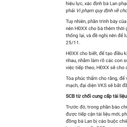
hiệu lực, xác định bà Lan ph
phải
Vi phạm quy định về cho
Tuy nhiên, phần trình bày của
nên HĐXX cho bà thêm thời gi
thống lại, và đề nghị nên để 
25/11.
HĐXX cho biết, để tạo điều ki
nhau, nhằm làm rõ các con số
việc tiếp theo, HĐXX sẽ cho 
Tòa phúc thẩm cho rằng, để v
mạch, đại diện VKS sẽ bắt đầ
SCB từ chối cung cấp tài liệ
Trước đó, trong phần bào ch
được tiếp cận tài liệu mới, 
đồng bà Lan bị cáo buộc chiế