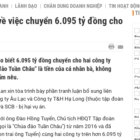
OANH
LÃNH ĐẠO
CHÂN DUNG DOANH NGHIỆP
TIN HOẠT ĐỘN
T
về việc chuyển 6.095 tỷ đồng cho
o biết 6.095 tỷ đồng chuyển cho hai công ty
ảo Tuần Châu" là tiền của cá nhân bà, không
ẩm nêu.
n xin tòa trình bày phần tranh luận bổ sung liên
g ty Âu Lạc và Công ty T&H Hạ Long (thuộc tập đoàn
à SCB - bị hại vụ án.
 với ông Đào Hồng Tuyển, Chủ tịch HĐQT Tập đoàn
ọi là "Chúa đảo Tuần Châu") từ năm 2016 và đã
 trai ông Tuyển) cùng hai công ty trên hơn 6.095 tỷ