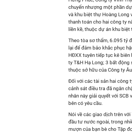
chuyển nhượng một phần dự á
và khu biệt thự Hoàng Long v
thanh toán cho hai công ty 
liền kề, thuộc dự án khu biệ
Theo tòa sơ thẩm, 6.095 tỷ đ
lại để đảm bảo khắc phục hậu
HĐXX tuyên tiếp tục kê biên 
ty T&H Hạ Long; 3 bất động 
thuộc sở hữu của Công ty Âu
Đối với các tài sản hai công
cảnh sát điều tra đã ngăn ch
nhân này giải quyết với SCB 
bên có yêu cầu.
Nói về các giao dịch trên vớ
đầu tư nước ngoài, trong nhi
mượn của bạn bè cho Tập đo