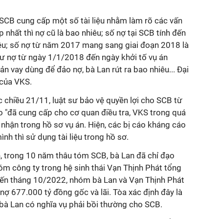
 SCB cung cấp một số tài liệu nhằm làm rõ các vấn
 nhất thì nợ cũ là bao nhiêu; số nợ tại SCB tính đến
êu; số nợ từ năm 2017 mang sang giai đoạn 2018 là
dư nợ từ ngày 1/1/2018 đến ngày khởi tố vụ án
 vay dùng để đảo nợ, bà Lan rút ra bao nhiêu... Đại
 của VKS.
ệc chiều 21/11, luật sư bảo vệ quyền lợi cho SCB từ
o "đã cung cấp cho cơ quan điều tra, VKS trong quá
i nhận trong hồ sơ vụ án. Hiện, các bị cáo kháng cáo
ình thì sử dụng tài liệu trong hồ sơ.
h, trong 10 năm thâu tóm SCB, bà Lan đã chỉ đạo
m công ty trong hệ sinh thái Vạn Thịnh Phát tổng
Đến tháng 10/2022, nhóm bà Lan và Vạn Thịnh Phát
ợ 677.000 tỷ đồng gốc và lãi. Tòa xác định đây là
à bà Lan có nghĩa vụ phải bồi thường cho SCB.