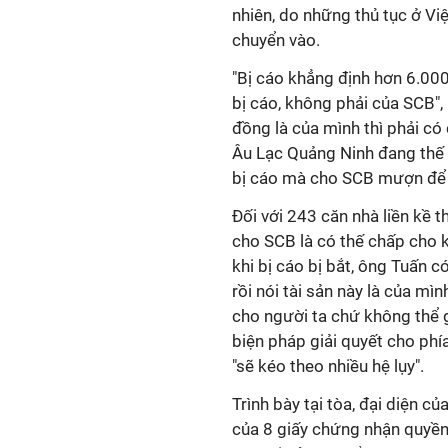
nhiên, do những thủ tục ở V
chuyển vào.
"Bị cáo khẳng định hơn 6.00
bị cáo, không phải của SCB",
đồng là của mình thì phải c
Âu Lạc Quảng Ninh đang thế 
bị cáo mà cho SCB mượn để t
Đối với 243 căn nhà liền kề 
cho SCB là có thế chấp cho 
khi bị cáo bị bắt, ông Tuấn có
rồi nói tài sản này là của mìn
cho người ta chứ không thể g
biện pháp giải quyết cho phía
"sẽ kéo theo nhiều hệ lụy".
Trình bày tại tòa, đại diện 
của 8 giấy chứng nhận quyền