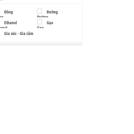
Đồng
Đường
Ethanol
Gạo
Gia súc - Gia cầm
Giấy
Gỗ
Hạt điều
Hồ tiêu - Hạt tiêu
Khí đốt
Kim loại khác
Mắc ca
Muối
Ngũ cốc
Nhựa - Hạt nhựa
Palladium
Phân bón