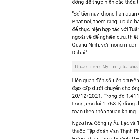
đồng để thực hiện các thỏa t
"Số tiền này không liên quan 
Phát nói, thêm rằng lúc đó 
để thực hiện hợp tác với Tuầ
ngoài về để nghiên cứu, thiế
Quảng Ninh, với mong muốn b
Dubai".
Bị cáo Trương Mỹ Lan tại tòa phúc
Liên quan đến số tiền chuyển
đạo cấp dưới chuyển cho ông
20/12/2021. Trong đó 1.411
Long, còn lại 1.768 tỷ đồng 
toán theo thỏa thuận khung.
Ngoài ra, Công ty Âu Lạc và
thuộc Tập đoàn Vạn Thịnh Ph
Hưng Phúc, Công ty Vĩnh Thịn