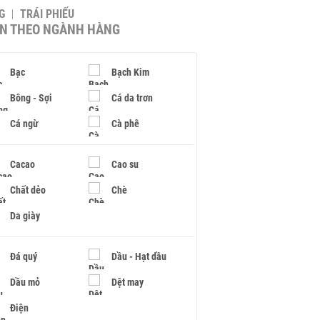
G
TRÁI PHIẾU
IN THEO NGÀNH HÀNG
Bạc
Bạch Kim
Bông - Sợi
Cá da trơn
Cá ngừ
Cà phê
Cacao
Cao su
Chất dẻo
Chè
Da giày
Đá quý
Dầu - Hạt dầu
Dầu mỏ
Dệt may
Điện