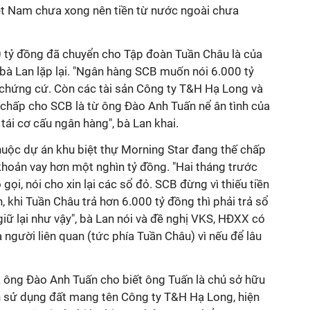
iệt Nam chưa xong nên tiền từ nước ngoài chưa
0 tỷ đồng đã chuyển cho Tập đoàn Tuần Châu là của
 bà Lan lặp lại. "Ngân hàng SCB muốn nói 6.000 tỷ
ó chứng cứ. Còn các tài sản Công ty T&H Hạ Long và
chấp cho SCB là từ ông Đào Anh Tuấn nể ân tình của
ái cơ cấu ngân hàng", bà Lan khai.
thuộc dự án khu biệt thự Morning Star đang thế chấp
khoản vay hơn một nghìn tỷ đồng. "Hai tháng trước
 gọi, nói cho xin lại các sổ đỏ. SCB đừng vì thiếu tiền
h, khi Tuần Châu trả hơn 6.000 tỷ đồng thì phải trả sổ
iữ lại như vậy", bà Lan nói và đề nghị VKS, HĐXX có
 người liên quan (tức phía Tuần Châu) vì nếu để lâu
của ông Đào Anh Tuấn cho biết ông Tuấn là chủ sở hữu
 sử dụng đất mang tên Công ty T&H Hạ Long, hiện