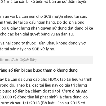
121 mã tài sản bị kê biên và bản án sơ thẩm tuyên
àm ăn với bà Lan nên cho SCB mượn nhiều tài sản,
n trên, để tái cơ cấu ngân hàng. Do đó, phía ông
i bỏ 8 giấy chứng nhận quyền sử dụng đất đang bị kê
ể cho các bên giải quyết bằng vụ án dân sự.
 và hai công ty thuộc Tuần Châu không đồng ý với
c tài sản này cho SCB xử lý nợ.
iên tòa.
(Ảnh: Quỳnh Trần)
 rằng số tiền bị cáo buộc tham ô không đúng
ay, bà Lan đã cung cấp cho HĐXX tập tài liệu và trình
rong đó. Theo bà, các tài liệu này có giá trị chứng
o buộc số tiền bà chiếm đoạt ở tội
Tham ô tài sản
0.000 tỷ đồng tiền lãi phát sinh) là chưa đúng, có
 trước và sau 1/1/2018 (Bộ luật Hình sự 2015 có