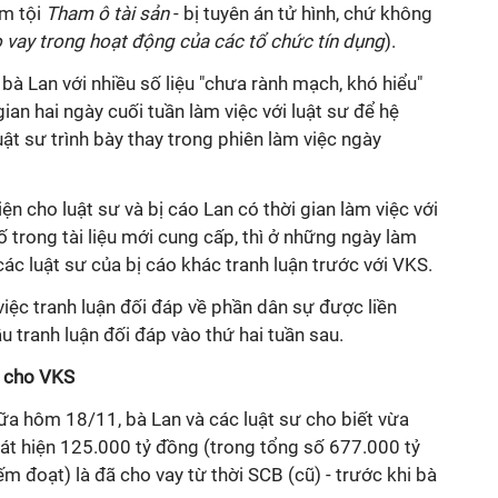
ạm tội
Tham ô tài sản
- bị tuyên án tử hình, chứ không
 vay trong hoạt động của các tổ chức tín dụng
).
 bà Lan với nhiều số liệu "chưa rành mạch, khó hiểu"
an hai ngày cuối tuần làm việc với luật sư để hệ
luật sư trình bày thay trong phiên làm việc ngày
ện cho luật sư và bị cáo Lan có thời gian làm việc với
 trong tài liệu mới cung cấp, thì ở những ngày làm
các luật sư của bị cáo khác tranh luận trước với VKS.
iệc tranh luận đối đáp về phần dân sự được liền
u tranh luận đối đáp vào thứ hai tuần sau.
u cho VKS
ữa hôm 18/11, bà Lan và các luật sư cho biết vừa
phát hiện 125.000 tỷ đồng (trong tổng số 677.000 tỷ
m đoạt) là đã cho vay từ thời SCB (cũ) - trước khi bà