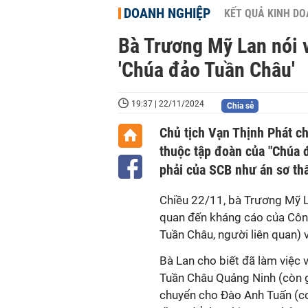
DOANH NGHIỆP
KẾT QUẢ KINH D
Bà Trương Mỹ Lan nói 
'Chúa đảo Tuần Châu'
19:37 | 22/11/2024
Chia sẻ
Chủ tịch Vạn Thịnh Phát ch
thuộc tập đoàn của "Chúa đ
phải của SCB như án sơ th
Chiều 22/11, bà Trương Mỹ La
quan đến kháng cáo của Côn
Tuần Châu, người liên quan) v
Bà Lan cho biết đã làm việc
Tuần Châu Quảng Ninh (còn g
chuyển cho Đào Anh Tuấn (con