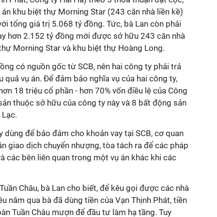
n khu biệt thự Morning Star (243 căn nhà liền kề)
ới tổng giá trị 5.068 tỷ đồng. Tức, bà Lan còn phải
này hơn 2.152 tỷ đồng mới được sở hữu 243 căn nhà
t thự Morning Star và khu biệt thự Hoàng Long.
ồng có nguồn gốc từ SCB, nên hai công ty phải trả
 quả vụ án. Để đảm bảo nghĩa vụ của hai công ty,
hơn 18 triệu cổ phần - hơn 70% vốn điều lệ của Công
sản thuộc sở hữu của công ty này và 8 bất động sản
 Lạc.
 ty dùng để bảo đảm cho khoản vay tại SCB, cơ quan
ặn giao dịch chuyển nhượng, tòa tách ra để các pháp
và các bên liên quan trong một vụ án khác khi các
i Tuần Châu, bà Lan cho biết, để kêu gọi được các nhà
ều năm qua bà đã dùng tiền của Vạn Thịnh Phát, tiền
àn Tuần Châu mượn để đầu tư làm hạ tầng. Tuy