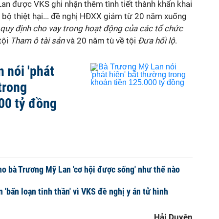
Lan được VKS ghi nhận thêm tình tiết thành khẩn khai
 bộ thiệt hại... đề nghị HĐXX giảm từ 20 năm xuống
quy định cho vay trong hoạt động của các tổ chức
 tội
Tham ô tài sản
và 20 năm tù về tội
Đưa hối lộ
.
 nói 'phát
trong
00 tỷ đồng
cho bà Trương Mỹ Lan 'cơ hội được sống' như thế nào
'bấn loạn tinh thần' vì VKS đề nghị y án tử hình
Hải Duyên