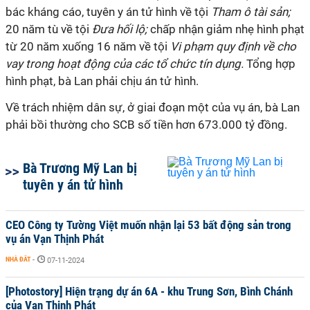
bác kháng cáo, tuyên y án tử hình về tội
Tham ô tài sản;
20 năm tù về tội
Đưa hối lộ;
chấp nhận giảm nhẹ hình phạt
từ 20 năm xuống 16 năm về tội
Vi phạm quy định về cho
vay trong hoạt động của các tổ chức tín dụng.
Tổng hợp
hình phạt, bà Lan phải chịu án tử hình.
Về trách nhiệm dân sự, ở giai đoạn một của vụ án, bà Lan
phải bồi thường cho SCB số tiền hơn 673.000 tỷ đồng.
Bà Trương Mỹ Lan bị
tuyên y án tử hình
CEO Công ty Tường Việt muốn nhận lại 53 bất động sản trong
vụ án Vạn Thịnh Phát
NHÀ ĐẤT
-
07-11-2024
[Photostory] Hiện trạng dự án 6A - khu Trung Sơn, Bình Chánh
của Vạn Thịnh Phát