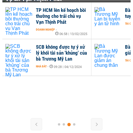
TP HCM lên kế hoạch bồi
Bà 
thường cho trái chủ vụ
tuyê
Vạn Thịnh Phát
TÀI C
DOANH NGHIỆP
-
06:58 | 13/02/2025
SCB không được tự ý xử
Bà 
lý khối tài sản 'khủng' của
giả
bà Trương Mỹ Lan
TÀI C
NHÀ ĐẤT
-
09:28 | 04/12/2024