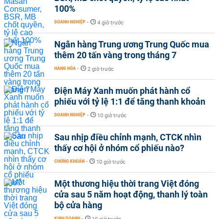
100%
DOANH NGHIỆP
-
4 giờ trước
Ngân hàng Trung ương Trung Quốc mua
thêm 20 tấn vàng trong tháng 7
HÀNG HÓA
-
2 giờ trước
Điện Máy Xanh muốn phát hành cổ
phiếu với tỷ lệ 1:1 để tăng thanh khoản
DOANH NGHIỆP
-
10 giờ trước
Sau nhịp điều chỉnh mạnh, CTCK nhìn
thấy cơ hội ở nhóm cổ phiếu nào?
CHỨNG KHOÁN
-
10 giờ trước
Một thương hiệu thời trang Việt đóng
cửa sau 5 năm hoạt động, thanh lý toàn
bộ cửa hàng
KINH DOANH
-