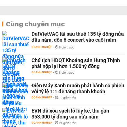
Cùng chuyên mục
DatVietVAC lãi sau thuế 135 tỷ đồng nửa
đầu năm, dồn 6 concert vào cuối năm
DOANH NGHIỆP
-
8 giờ trước
Chủ tịch HĐQT Khoáng sản Hưng Thịnh
phải nộp lại hơn 1.500 tỷ đồng
DOANH NGHIỆP
-
8 giờ trước
Điện Máy Xanh muốn phát hành cổ phiếu
với tỷ lệ 1:1 để tăng thanh khoản
DOANH NGHIỆP
-
10 giờ trước
EVN đã xóa sạch lỗ lũy kế, thu gần
353.000 tỷ đồng sau nửa năm
DOANH NGHIỆP
-
21 giờ trước