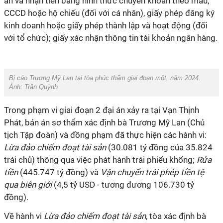
án và nhận tiền bằng hình thức chuyển khoản theo mẫu;
CCCD hoặc hộ chiếu (đối với cá nhân), giấy phép đăng ký
kinh doanh hoặc giấy phép thành lập và hoạt động (đối
với tổ chức); giấy xác nhận thông tin tài khoản ngân hàng.
Bị cáo Trương Mỹ Lan tại tòa phúc thẩm giai đoạn một, năm 2024.
Ảnh: Trần Quỳnh
Trong phạm vi giai đoạn 2 đại án xảy ra tại Vạn Thịnh
Phát, bản án sơ thẩm xác định bà Trương Mỹ Lan (Chủ
tịch Tập đoàn) và đồng phạm đã thực hiện các hành vi:
Lừa đảo chiếm đoạt tài sản
(30.081 tỷ đồng của 35.824
trái chủ) thông qua việc phát hành trái phiếu khống;
Rửa
tiền
(445.747 tỷ đồng) và
Vận chuyển trái phép tiền tệ
qua biên giới
(4,5 tỷ USD - tương đương 106.730 tỷ
đồng).
Về hành vi
Lừa đảo chiếm đoạt tài sản
, tòa xác định bà