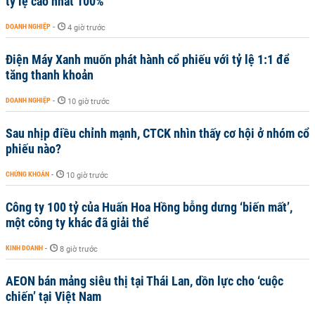
tỷ lệ cao nhất 100%
DOANH NGHIỆP
-
4 giờ trước
Điện Máy Xanh muốn phát hành cổ phiếu với tỷ lệ 1:1 để
tăng thanh khoản
DOANH NGHIỆP
-
10 giờ trước
Sau nhịp điều chỉnh mạnh, CTCK nhìn thấy cơ hội ở nhóm cổ
phiếu nào?
CHỨNG KHOÁN
-
10 giờ trước
Công ty 100 tỷ của Huấn Hoa Hồng bỗng dưng ‘biến mất’,
một công ty khác đã giải thể
KINH DOANH
-
8 giờ trước
AEON bán mảng siêu thị tại Thái Lan, dồn lực cho ‘cuộc
chiến’ tại Việt Nam