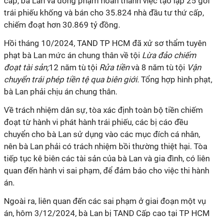
cấp, bà Lan và đồng phạm hoàn thành việc tạo lập 25 gói
trái phiếu khống và bán cho 35.824 nhà đầu tư thứ cấp,
chiếm đoạt hơn 30.869 tỷ đồng.
Hồi tháng 10/2024, TAND TP HCM đã xử sơ thẩm tuyên
phạt bà Lan mức án chung thân về tội
Lừa đảo chiếm
đoạt tài sản;
12 năm tù tội
Rửa tiền
và 8 năm tù tội
Vận
chuyển trái phép tiền tệ qua biên giới.
Tổng hợp hình phạt,
bà Lan phải chịu án chung thân.
Về trách nhiệm dân sự, tòa xác định toàn bộ tiền chiếm
đoạt từ hành vi phát hành trái phiếu, các bị cáo đều
chuyển cho bà Lan sử dụng vào các mục đích cá nhân,
nên bà Lan phải có trách nhiệm bồi thường thiệt hại. Tòa
tiếp tục kê biên các tài sản của bà Lan và gia đình, có liên
quan đến hành vi sai phạm, để đảm bảo cho việc thi hành
án.
Ngoài ra, liên quan đến các sai phạm ở giai đoạn một vụ
án, hôm 3/12/2024, bà Lan bị TAND Cấp cao tại TP HCM