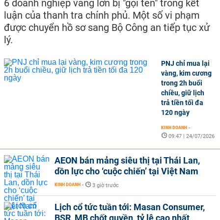
6 doanh nghiệp vàng lớn bị "gọi tên" trong kết
luận của thanh tra chính phủ. Một số vi phạm
được chuyển hồ sơ sang Bộ Công an tiếp tục xử
lý.
PNJ chỉ mua lại
vàng, kim cương
trong 2h buổi
chiều, giữ lịch
trả tiền tối đa
120 ngày
KINH DOANH
-
09:47 | 24/07/2026
AEON bán mảng siêu thị tại Thái Lan,
dồn lực cho ‘cuộc chiến’ tại Việt Nam
KINH DOANH
-
3 giờ trước
Lịch cổ tức tuần tới: Masan Consumer,
BSR, MB chốt quyền, tỷ lệ cao nhất