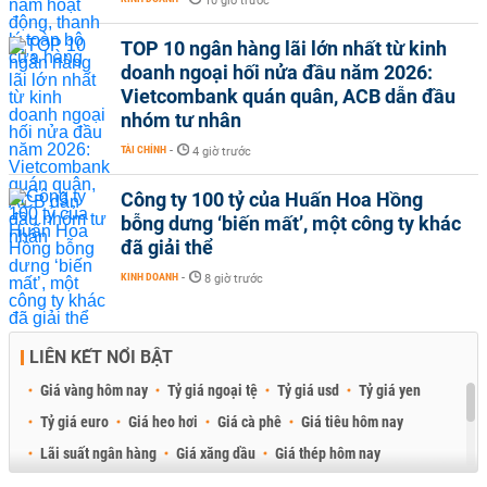
10 giờ trước
TOP 10 ngân hàng lãi lớn nhất từ kinh
doanh ngoại hối nửa đầu năm 2026:
Vietcombank quán quân, ACB dẫn đầu
nhóm tư nhân
TÀI CHÍNH
-
4 giờ trước
Công ty 100 tỷ của Huấn Hoa Hồng
bỗng dưng ‘biến mất’, một công ty khác
đã giải thể
KINH DOANH
-
8 giờ trước
LIÊN KẾT NỔI BẬT
Giá vàng hôm nay
Tỷ giá ngoại tệ
Tỷ giá usd
Tỷ giá yen
Tỷ giá euro
Giá heo hơi
Giá cà phê
Giá tiêu hôm nay
Lãi suất ngân hàng
Giá xăng dầu
Giá thép hôm nay
Giá sầu riêng
Giá thịt heo
Giá gạo
Giá cao su