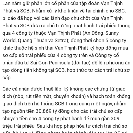
Lan nắm giữ phần lớn cổ phần của tập đoàn Vạn Thịnh
Phát và SCB. Nhằm xử lý khó khăn về tài chính cho SBC,
bị cáo đã họp với các lãnh đạo chủ chốt của Vạn Thịnh
Phát và SCB đưa ra chủ trương phát hành trái phiếu thông
qua 4 công ty thuộc Vạn Thịnh Phát (An Đông, Sunny
World, Quang Thuận và Setra); đồng thời chọn 5 công ty
khác thuộc hệ sinh thái Vạn Thịnh Phát ký hợp đồng mua
sơ cấp số trái phiếu của 4 công ty trên và Công ty cổ
phần đầu tư Sai Gon Peninsula (đối tác) để lên phương án
tạo dòng tiền khống tại SCB, hợp thức tư cách trái chủ sơ
cấp.
Các cá nhân được thuê lập, ký khống các chứng từ giao
dịch (nộp, rút tiền mặt, chuyển khoản) và hạch toán khống
giao dịch trên hệ thống SCB trong cùng một ngày, nhằm
tạo nguồn tiền 30.869 tỷ đồng cho các trái chủ sơ cấp
chuyển tiền cho 4 công ty phát hành để mua gần 309
triệu trái phiếu. Sau khi hợp pháp hóa tư cách trái chủ sơ