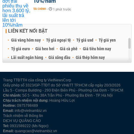
10%/năm
TÀI CHÍNH
-
1 phút trước
LIÊN KẾT NỔI BẬT
Giá vàng hôm nay
Tỷ giá ngoại tệ
Tỷ giá usd
Tỷ giá yen
Tỷ giá euro
Giá heo hơi
Giá cà phê
Giá tiêu hôm nay
Lãi suất ngân hàng
Giá xăng dầu
Giá thép hôm nay
Giá sầu riêng
Giá thịt heo
Giá gạo
Giá cao su
Best Retail Brokers
Diễn đàn đầu tư Việt Nam 2026
Trang TTĐTTH của công ty VietNewsCorp
Giấy phép số 3323/GP-TTĐT do Sở VH&TT TP.HCM cấp ngày 20/3/2026
Lầu 5 - Compa Building - 293 Điện Biên Phủ - Phường Gia Định - TP.HCM
Chi nhánh:
Số 5 - Khu 38A Trần Phú - Phường Ba Đình - TP. Hà Nội
Chịu trách nhiệm nội dung:
Hoàng Hữu Lợi
Hotline:
0975798489
Email:
info@vietnambiz.vn
Trách nhiệm về thông tin
DỊCH VỤ QUẢNG CÁO
Tel:
0931589222 (Ms Ngọc)
Email:
quangcao@vietnambiz.vn