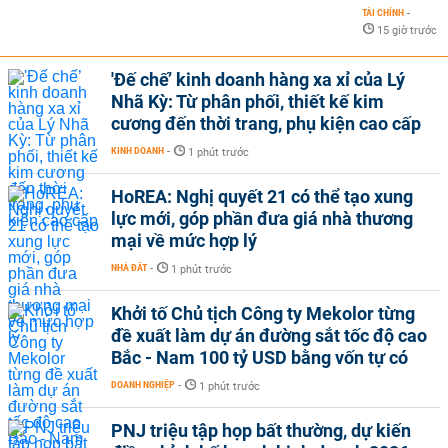
TÀI CHÍNH
-
15 giờ trước
'Đế chế’ kinh doanh hàng xa xỉ của Lý
Nhã Kỳ: Từ phân phối, thiết kế kim
cương đến thời trang, phụ kiện cao cấp
KINH DOANH
-
1 phút trước
HoREA: Nghị quyết 21 có thể tạo xung
lực mới, góp phần đưa giá nhà thương
mại về mức hợp lý
NHÀ ĐẤT
-
1 phút trước
Khởi tố Chủ tịch Công ty Mekolor từng
đề xuất làm dự án đường sắt tốc độ cao
Bắc - Nam 100 tỷ USD bằng vốn tự có
DOANH NGHIỆP
-
1 phút trước
PNJ triệu tập họp bất thường, dự kiến