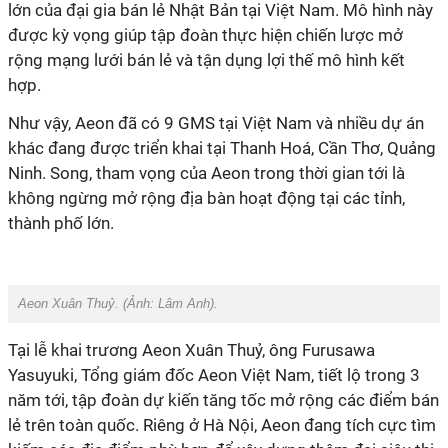
lớn của đại gia bán lẻ Nhật Bản tại Việt Nam. Mô hình này
được kỳ vọng giúp tập đoàn thực hiện chiến lược mở
rộng mạng lưới bán lẻ và tận dụng lợi thế mô hình kết
hợp.
Như vậy,
Aeon đã có 9
GMS tại Việt Nam và nhiều dự án
khác đang được triển khai
tại
Thanh Hoá,
Cần Thơ, Quảng
Ninh. Song, tham vọng của Aeon trong thời gian tới là
không ngừng mở rộng địa bàn hoạt động tại các tỉnh,
thành phố lớn.
Aeon Xuân Thuỷ. (Ảnh:
Lâm Anh
).
Tại lễ khai trương Aeon Xuân Thuỷ,
ô
ng Furusawa
Yasuyuki, Tổng giám đốc
Aeon
Việt Nam,
tiết lộ t
rong 3
năm tới, tập đoàn dự kiến tăng tốc mở rộng các điểm bán
lẻ trên toàn q
uốc. Riêng ở
Hà Nội,
Aeon
đang tích cực tìm