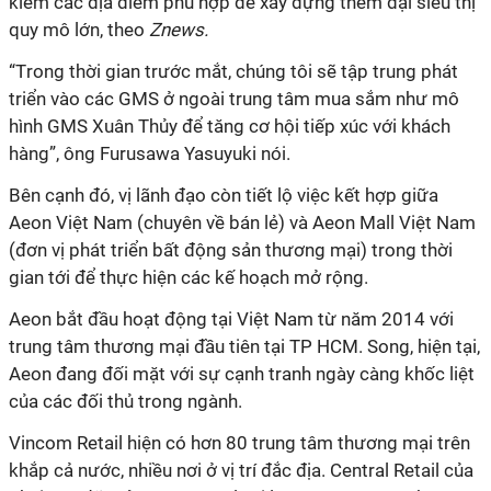
kiếm các địa điểm phù hợp để xây dựng thêm đại siêu thị
quy mô lớn
, theo
Znews.
“T
rong thời gian trước mắt, chúng tôi sẽ tập trung phát
triển vào các GMS ở ngoài trung tâm mua sắm như mô
hình GMS Xuân Thủy để tăng cơ hội tiếp xúc với khách
hàng”, ông Furusawa Yasuyuki nói.
Bên cạnh đó,
vị lãnh đạo còn
tiết lộ việc kết hợp giữa
Aeon
Việt Nam (chuyên về bán lẻ) và A
eon
Mall Việt Nam
(đơn vị phát triển bất động sản thương mại) trong thời
gian tới
để thực hiện các kế hoạch mở rộng.
Aeon bắt đầu hoạt động tại Việt Nam từ năm 2014 với
trung tâm thương mại
đầu tiên tại TP HCM.
Song, hiện tại,
Aeon đang đối mặt với sự cạnh tranh ngày càng khốc liệt
của các đối thủ trong ngành.
Vincom Retail
hiện
có hơn 80 trung tâm thương mại trên
khắp cả nước, nhiều nơi ở vị trí đắc địa. Central Retail của