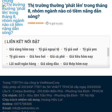
Thị trường thường ‘phất lên’ trong tháng
8, nhóm ngành nào có tiềm năng dẫn
sóng?
CHỨNG KHOÁN
-
4 giờ trước
LIÊN KẾT NỔI BẬT
Giá vàng hôm nay
Tỷ giá ngoại tệ
Tỷ giá usd
Tỷ giá yen
Tỷ giá euro
Giá heo hơi
Giá cà phê
Giá tiêu hôm nay
Lãi suất ngân hàng
Giá xăng dầu
Giá thép hôm nay
Giá sầu riêng
Giá thịt heo
Giá gạo
Giá cao su
Best Retail Brokers
Diễn đàn đầu tư Việt Nam 2026
Trang TTĐTTH của công ty VietNewsCorp
Giấy phép số 3323/GP-TTĐT do Sở VH&TT TP.HCM cấp ngày 20/3/2026
Lầu 5 - Compa Building - 293 Điện Biên Phủ - Phường Gia Định - TP.HCM
Chi nhánh:
Số 5 - Khu 38A Trần Phú - Phường Ba Đình - TP. Hà Nội
Chịu trách nhiệm nội dung:
Hoàng Hữu Lợi
Hotline:
0975798489
Email:
info@vietnambiz.vn