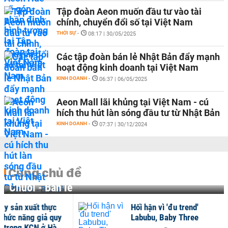
Tập đoàn Aeon muốn đầu tư vào tài
chính, chuyển đổi số tại Việt Nam
THỜI SỰ
-
08:17 | 30/05/2025
Các tập đoàn bán lẻ Nhật Bản đẩy mạnh
hoạt động kinh doanh tại Việt Nam
KINH DOANH
-
06:37 | 06/05/2025
Aeon Mall lãi khủng tại Việt Nam - cú
hích thu hút làn sóng đầu tư từ Nhật Bản
KINH DOANH
-
07:37 | 30/12/2024
Cùng chủ đề
Chuỗi - Bán lẻ
Hối hận vì 'đu trend'
Mùa
Labubu, Baby Three
sin
thư