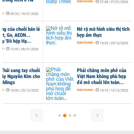
KINH DOANH
-
07:48 | 07/01/2026
khô
KINH
Nở rộ mô hình siêu thị tích
Chu
hợp ẩm thực
Nhậ
Nội
KINH DOANH
-
14:29 | 29/12/2025
KINH
Phải chăng món phở của
Việt Nam không phù hợp
để mở chuỗi lớn toàn...
KINH DOANH
-
14:10 | 15/12/2025