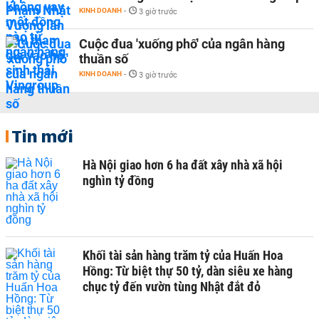
KINH DOANH
-
3 giờ trước
Cuộc đua 'xuống phố' của ngân hàng
thuần số
KINH DOANH
-
3 giờ trước
Tin mới
Hà Nội giao hơn 6 ha đất xây nhà xã hội
nghìn tỷ đồng
Khối tài sản hàng trăm tỷ của Huấn Hoa
Hồng: Từ biệt thự 50 tỷ, dàn siêu xe hàng
chục tỷ đến vườn tùng Nhật đắt đỏ