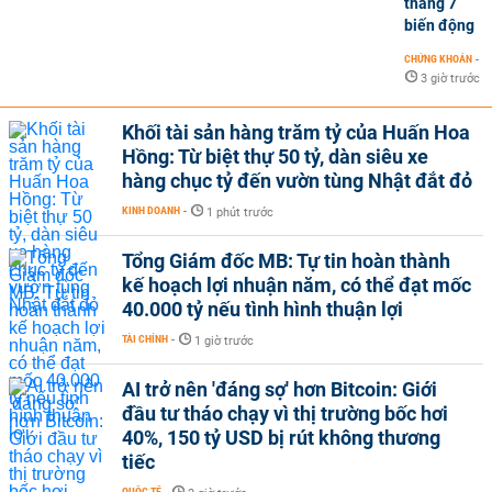
tháng 7
biến động
CHỨNG KHOÁN
-
3 giờ trước
Khối tài sản hàng trăm tỷ của Huấn Hoa
Hồng: Từ biệt thự 50 tỷ, dàn siêu xe
hàng chục tỷ đến vườn tùng Nhật đắt đỏ
KINH DOANH
-
1 phút trước
Tổng Giám đốc MB: Tự tin hoàn thành
kế hoạch lợi nhuận năm, có thể đạt mốc
40.000 tỷ nếu tình hình thuận lợi
TÀI CHÍNH
-
1 giờ trước
AI trở nên 'đáng sợ' hơn Bitcoin: Giới
đầu tư tháo chạy vì thị trường bốc hơi
40%, 150 tỷ USD bị rút không thương
tiếc
QUỐC TẾ