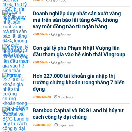
-
2 giờ trước
Doanh nghiệp duy nhất sản xuất vàng
mã trên sàn báo lãi tăng 64%, không
vay một đồng nào từ ngân hàng
KINH DOANH
-
3 giờ trước
Con gái tỷ phú Phạm Nhật Vượng lần
đầu tham gia vào hệ sinh thái Vingroup
KINH DOANH
-
3 giờ trước
Hơn 227.000 tài khoản gia nhập thị
trường chứng khoán trong tháng 7 biến
động
CHỨNG KHOÁN
-
3 giờ trước
Bamboo Capital và BCG Land bị hủy tư
cách công ty đại chúng
DOANH NGHIỆP
-
5 giờ trước