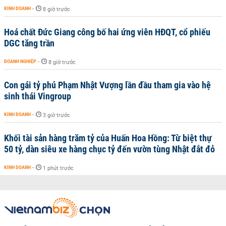
KINH DOANH
-
8 giờ trước
Hoá chất Đức Giang công bố hai ứng viên HĐQT, cổ phiếu
DGC tăng trần
DOANH NGHIỆP
-
8 giờ trước
Con gái tỷ phú Phạm Nhật Vượng lần đầu tham gia vào hệ
sinh thái Vingroup
KINH DOANH
-
3 giờ trước
Khối tài sản hàng trăm tỷ của Huấn Hoa Hồng: Từ biệt thự
50 tỷ, dàn siêu xe hàng chục tỷ đến vườn tùng Nhật đắt đỏ
KINH DOANH
-
1 phút trước