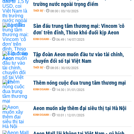
trường nước ngoài trọng điểm
THỜI SỰ
-
08:00 | 03/10/2025
Sàn đấu trung tâm thương mại: Vincom ‘cô
đơn’ trên đỉnh, Thiso khó đuổi kịp Aeon
KINH DOANH
-
06:49 | 14/07/2025
Tập đoàn Aeon muốn đầu tư vào tài chính,
chuyển đổi số tại Việt Nam
THỜI SỰ
-
08:05 | 30/05/2025
Thêm nóng cuộc đua trung tâm thương mại
KINH DOANH
-
14:30 | 31/01/2025
Aeon muốn xây thêm đại siêu thị tại Hà Nội
KINH DOANH
-
10:01 | 12/01/2025
Aeon Mall lãi khủng tại Việt Nam - cú hích