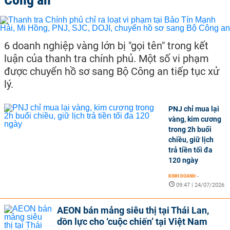
6 doanh nghiệp vàng lớn bị "gọi tên" trong kết
luận của thanh tra chính phủ. Một số vi phạm
được chuyển hồ sơ sang Bộ Công an tiếp tục xử
lý.
PNJ chỉ mua lại
vàng, kim cương
trong 2h buổi
chiều, giữ lịch
trả tiền tối đa
120 ngày
KINH DOANH
-
09:47 | 24/07/2026
AEON bán mảng siêu thị tại Thái Lan,
dồn lực cho ‘cuộc chiến’ tại Việt Nam