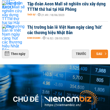
Tập đoàn Aeon Mall sẽ nghiên cứu xây dựng
TTTM thứ hai tại Hải Phòng
THỜI SỰ
-
21:49 | 18/06/2023
Thị trường bán lẻ Việt Nam ngày càng 'hút'
các thương hiệu Nhật Bản
KINH DOANH
-
16:52 | 28/03/2023
Theo ngày
TRƯỚC
SAU