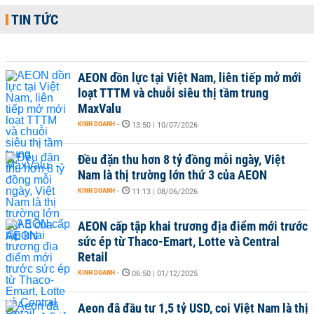
TIN TỨC
AEON dồn lực tại Việt Nam, liên tiếp mở mới
loạt TTTM và chuỗi siêu thị tầm trung
MaxValu
KINH DOANH
-
13:50 | 10/07/2026
Đều đặn thu hơn 8 tỷ đồng mỗi ngày, Việt
Nam là thị trường lớn thứ 3 của AEON
KINH DOANH
-
11:13 | 08/06/2026
AEON cấp tập khai trương địa điểm mới trước
sức ép từ Thaco-Emart, Lotte và Central
Retail
KINH DOANH
-
06:50 | 01/12/2025
Aeon đã đầu tư 1,5 tỷ USD, coi Việt Nam là thị