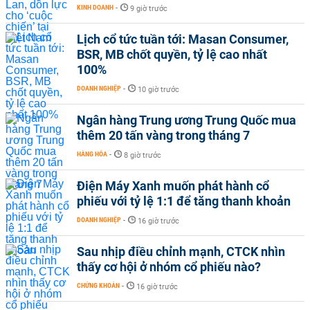
KINH DOANH
-
9 giờ trước
Lịch cổ tức tuần tới: Masan Consumer,
BSR, MB chốt quyền, tỷ lệ cao nhất
100%
DOANH NGHIỆP
-
10 giờ trước
Ngân hàng Trung ương Trung Quốc mua
thêm 20 tấn vàng trong tháng 7
HÀNG HÓA
-
8 giờ trước
Điện Máy Xanh muốn phát hành cổ
phiếu với tỷ lệ 1:1 để tăng thanh khoản
DOANH NGHIỆP
-
16 giờ trước
Sau nhịp điều chỉnh mạnh, CTCK nhìn
thấy cơ hội ở nhóm cổ phiếu nào?
CHỨNG KHOÁN
-
16 giờ trước