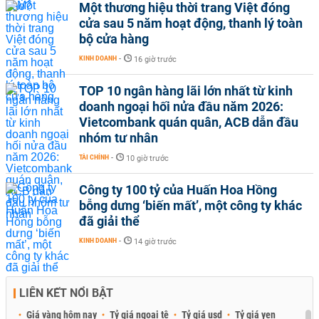
Một thương hiệu thời trang Việt đóng
cửa sau 5 năm hoạt động, thanh lý toàn
bộ cửa hàng
KINH DOANH
-
16 giờ trước
TOP 10 ngân hàng lãi lớn nhất từ kinh
doanh ngoại hối nửa đầu năm 2026:
Vietcombank quán quân, ACB dẫn đầu
nhóm tư nhân
TÀI CHÍNH
-
10 giờ trước
Công ty 100 tỷ của Huấn Hoa Hồng
bỗng dưng ‘biến mất’, một công ty khác
đã giải thể
KINH DOANH
-
14 giờ trước
LIÊN KẾT NỔI BẬT
Giá vàng hôm nay
Tỷ giá ngoại tệ
Tỷ giá usd
Tỷ giá yen