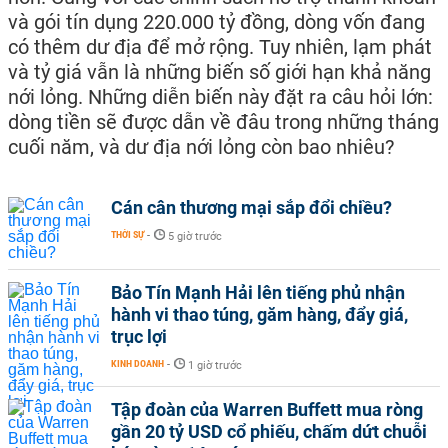
và gói tín dụng 220.000 tỷ đồng, dòng vốn đang
có thêm dư địa để mở rộng. Tuy nhiên, lạm phát
và tỷ giá vẫn là những biến số giới hạn khả năng
nới lỏng. Những diễn biến này đặt ra câu hỏi lớn:
dòng tiền sẽ được dẫn về đâu trong những tháng
cuối năm, và dư địa nới lỏng còn bao nhiêu?
Cán cân thương mại sắp đổi chiều?
THỜI SỰ
-
5 giờ trước
Bảo Tín Mạnh Hải lên tiếng phủ nhận
hành vi thao túng, găm hàng, đẩy giá,
trục lợi
KINH DOANH
-
1 giờ trước
Tập đoàn của Warren Buffett mua ròng
gần 20 tỷ USD cổ phiếu, chấm dứt chuỗi