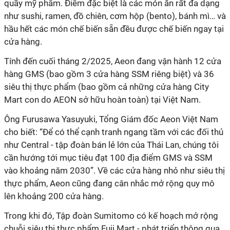
quầy mỹ phẩm. Điểm đặc biệt là các món ăn rất đa dạng
như sushi, ramen, đồ chiên, cơm hộp (bento), bánh mì… và
hầu hết các món chế biến sẵn đều được chế biến ngay tại
cửa hàng.
Tính đến cuối tháng 2/2025, Aeon đang vận hành 12 cửa
hàng GMS (bao gồm 3 cửa hàng SSM riêng biệt) và 36
siêu thị thực phẩm (bao gồm cả những cửa hàng City
Mart con do AEON sở hữu hoàn toàn) tại Việt Nam.
Ông Furusawa Yasuyuki, Tổng Giám đốc Aeon Việt Nam
cho biết: “Để có thể cạnh tranh ngang tầm với các đối thủ
như Central - tập đoàn bán lẻ lớn của Thái Lan, chúng tôi
cần hướng tới mục tiêu đạt 100 địa điểm GMS và SSM
vào khoảng năm 2030”. Về các cửa hàng nhỏ như siêu thị
thực phẩm, Aeon cũng đang cân nhắc mở rộng quy mô
lên khoảng 200 cửa hàng.
Trong khi đó, Tập đoàn Sumitomo có kế hoạch mở rộng
chuỗi siêu thị thực phẩm Fuji Mart - phát triển thông qua