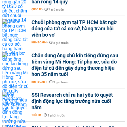
bán ròng 14 quý
QUỐC TẾ
-
7 giờ trước
Chuỗi phòng gym tại TP HCM bất ngờ
đóng cửa tất cả cơ sở, hàng trăm hội
viên bơ vơ
KINH DOANH
-
8 giờ trước
Chân dung ông chủ kín tiếng đứng sau
tiệm vàng Mi Hồng: Từ phụ xe, sửa đồ
điện tử cũ đến gây dựng thương hiệu
hơn 35 năm tuổi
KINH DOANH
-
3 giờ trước
SSI Research chỉ ra hai yếu tố quyết
định động lực tăng trưởng nửa cuối
năm
THỜI SỰ
-
1 phút trước