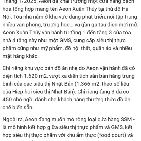
Tháng 1/2025, Aeon đã khai trương một cửa hàng bách
hóa tổng hợp mang tên Aeon Xuân Thủy tại thủ đô Hà
Nội. Tòa nhà nằm ở khu vực đang phát triển, nơi tập trung
nhiều văn phòng, trường học... và gần ga tàu điện mới mở.
Aeon Xuân Thủy vận hành từ tầng 1 đến tầng 3 của tòa
nhà 4 tầng này như một GMS, cung cấp siêu thị thực
phẩm cũng như mỹ phẩm, đồ nội thất, quần áo và nhiều
mặt hàng khác.
Chỉ riêng khu vực bán đồ ăn nhẹ do Aeon vận hành đã có
diện tích 1.620 m2, vượt xa diện tích sàn bán hàng trung
bình của các siêu thị Nhật Bản (1.366 m2, theo số liệu
của Hiệp hội siêu thị Nhật Bản). Chỉ riêng tầng 3 đã có
450 chỗ ngồi dành cho khách hàng thưởng thức đồ ăn
chế biến sẵn.
Ngoài ra, Aeon đang muốn mở rộng loại cửa hàng SSM -
là mô hình kết hợp giữa siêu thị thực phẩm và GMS, kết
hợp siêu thị thực phẩm với khu ẩm thực (food court) và