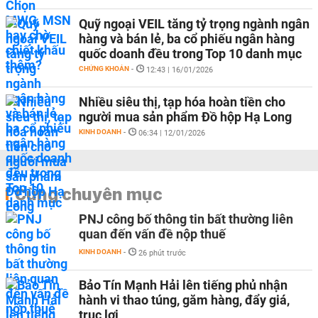
Quỹ ngoại VEIL tăng tỷ trọng ngành ngân
hàng và bán lẻ, ba cổ phiếu ngân hàng
quốc doanh đều trong Top 10 danh mục
CHỨNG KHOÁN
-
12:43 | 16/01/2026
Nhiều siêu thị, tạp hóa hoàn tiền cho
người mua sản phẩm Đồ hộp Hạ Long
KINH DOANH
-
06:34 | 12/01/2026
Cùng chuyên mục
PNJ công bố thông tin bất thường liên
quan đến vấn đề nộp thuế
KINH DOANH
-
26 phút trước
Bảo Tín Mạnh Hải lên tiếng phủ nhận
hành vi thao túng, găm hàng, đẩy giá,
trục lợi