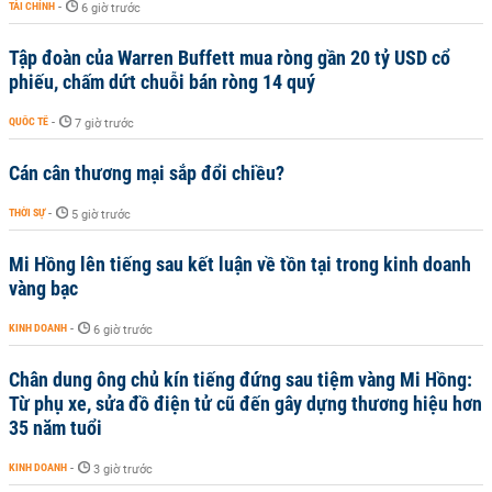
TÀI CHÍNH
-
6 giờ trước
Tập đoàn của Warren Buffett mua ròng gần 20 tỷ USD cổ
phiếu, chấm dứt chuỗi bán ròng 14 quý
QUỐC TẾ
-
7 giờ trước
Cán cân thương mại sắp đổi chiều?
THỜI SỰ
-
5 giờ trước
Mi Hồng lên tiếng sau kết luận về tồn tại trong kinh doanh
vàng bạc
KINH DOANH
-
6 giờ trước
Chân dung ông chủ kín tiếng đứng sau tiệm vàng Mi Hồng:
Từ phụ xe, sửa đồ điện tử cũ đến gây dựng thương hiệu hơn
35 năm tuổi
KINH DOANH
-
3 giờ trước