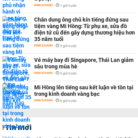
KINH DOANH
-
1 giờ trước
Chân dung ông chủ kín tiếng đứng sau
tiệm vàng Mi Hồng: Từ phụ xe, sửa đồ
điện tử cũ đến gây dựng thương hiệu hơn
35 năm tuổi
KINH DOANH
-
3 giờ trước
Vé máy bay đi Singapore, Thái Lan giảm
sâu trong mùa hè
KINH DOANH
-
5 giờ trước
Mi Hồng lên tiếng sau kết luận về tồn tại
trong kinh doanh vàng bạc
KINH DOANH
-
6 giờ trước
Tin mới