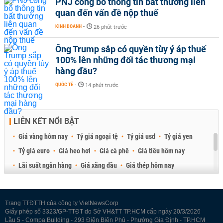
PNJ công bố thông tin bất thường liên
quan đến vấn đề nộp thuế
KINH DOANH
-
26 phút trước
Ông Trump sắp có quyền tùy ý áp thuế
100% lên những đối tác thương mại
hàng đầu?
QUỐC TẾ
-
14 phút trước
LIÊN KẾT NỔI BẬT
Giá vàng hôm nay
Tỷ giá ngoại tệ
Tỷ giá usd
Tỷ giá yen
Tỷ giá euro
Giá heo hơi
Giá cà phê
Giá tiêu hôm nay
Lãi suất ngân hàng
Giá xăng dầu
Giá thép hôm nay
Giá sầu riêng
Giá thịt heo
Giá gạo
Giá cao su
Best Retail Brokers
Diễn đàn đầu tư Việt Nam 2026
Trang TTĐTTH của công ty VietNewsCorp
Giấy phép số 3323/GP-TTĐT do Sở VH&TT TP.HCM cấp ngày 20/3/2026
Lầu 5 - Compa Building - 293 Điện Biên Phủ - Phường Gia Định - TP.HCM