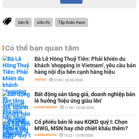
bán lẻ
siêu thị
Tập đoàn Aeon
Có thể bạn quan tâm
Bà Lê Hồng Thuỷ Tiên: Phải khiến du
khách 'shopping in Vietnam', yêu cầu bán
hàng nội địa bên cạnh hàng hiệu
THỜI SỰ
-
07:00 | 25/05/2026
Bất động sản tăng giá, doanh nghiệp bán
lẻ hưởng 'hiệu ứng giàu lên'
DOANH NGHIỆP
-
11:09 | 13/05/2026
Cổ phiếu bán lẻ sau KQKD quý I: Chọn
MWG, MSN hay chờ chiết khấu thêm?
CHỨNG KHOÁN
-
10:22 | 13/05/2026