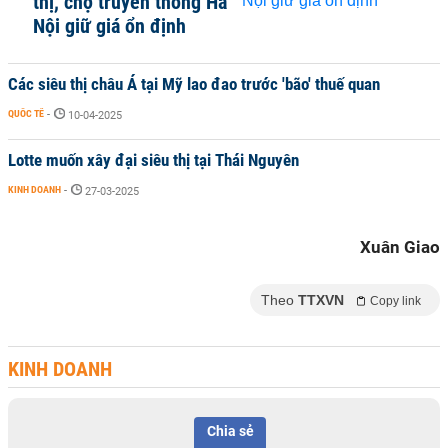
thị, chợ truyền thống Hà
Nội giữ giá ổn định
Các siêu thị châu Á tại Mỹ lao đao trước 'bão' thuế quan
QUỐC TẾ
-
10-04-2025
Lotte muốn xây đại siêu thị tại Thái Nguyên
KINH DOANH
-
27-03-2025
Xuân Giao
Theo
TTXVN
Copy link
KINH DOANH
Chia sẻ