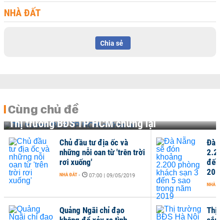
NHÀ ĐẤT
Chia sẻ
Cùng chủ đề
Thị trường BĐS TP HCM chững lại
Chủ đầu tư địa ốc và
Đà 
những nỗi oan từ 'trên trời
2.2
rơi xuống'
đến
201
NHÀ ĐẤT
-
07:00 | 09/05/2019
NHÀ Đ
Quảng Ngãi chỉ đạo
Thị
không để xảy ra tình
sắp 