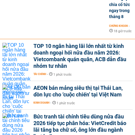
chia cổ tức
ngay trong
tháng 8
CHỨNG KHOÁN
-
18 giờ trước
TOP 10 ngân hàng lãi lớn nhất từ kinh
doanh ngoại hối nửa đầu năm 2026:
Vietcombank quán quân, ACB dẫn đầu
nhóm tư nhân
TÀI CHÍNH
-
1 phút trước
AEON bán mảng siêu thị tại Thái Lan,
dồn lực cho ‘cuộc chiến’ tại Việt Nam
KINH DOANH
-
1 phút trước
Bức tranh tài chính tiêu dùng nửa đầu
2026 tiếp tục phân hóa: VietCredit báo
lãi tăng ba chữ số, ông lớn đầu ngành