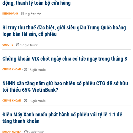
động, thanh lý toàn bộ cửa hàng
KINH DOANH
-
2 giờ trước
Bị truy thu thuế đặc biệt, giới siêu giàu Trung Quốc hoảng
loạn bán tài sản, cổ phiếu
QUỐC TẾ
-
17 giờ trước
Chứng khoán VIX chốt ngày chia cổ tức ngay trong tháng 8
CHỨNG KHOÁN
-
18 giờ trước
NHNN cần tăng nắm giữ bao nhiêu cổ phiếu CTG để sở hữu
tối thiểu 65% VietinBank?
CHỨNG KHOÁN
-
18 giờ trước
Điện Máy Xanh muốn phát hành cổ phiếu với tỷ lệ 1:1 để
tăng thanh khoản
DOANH NGHIỆP
-
2 giờ trước