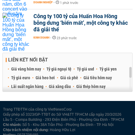
DOANH NGHIỆP
-
1 phút trước
Công ty 100 tỷ của Huấn Hoa Hồng
bỗng dưng ‘biến mất’, một công ty khác
đã giải thể
KINH DOANH
-
23 phút trước
LIÊN KẾT NỔI BẬT
Giá vàng hôm nay
Tỷ giá ngoại tệ
Tỷ giá usd
Tỷ giá yen
Tỷ giá euro
Giá heo hơi
Giá cà phê
Giá tiêu hôm nay
Lãi suất ngân hàng
Giá xăng dầu
Giá thép hôm nay
Giá sầu riêng
Giá thịt heo
Giá gạo
Giá cao su
Best Retail Brokers
Diễn đàn đầu tư Việt Nam 2026
Trang TTĐTTH của công ty VietNewsCorp
Giấy phép số 3323/GP-TTĐT do Sở VH&TT TP.HCM cấp ngày 20/3/2026
Lầu 5 - Compa Building - 293 Điện Biên Phủ - Phường Gia Định - TP.HCM
Chi nhánh:
Số 5 - Khu 38A Trần Phú - Phường Ba Đình - TP. Hà Nội
Chịu trách nhiệm nội dung:
Hoàng Hữu Lợi
Hotline:
0975798489