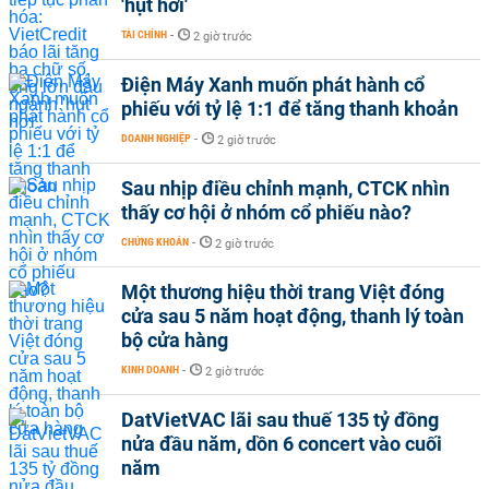
'hụt hơi'
TÀI CHÍNH
-
2 giờ trước
Điện Máy Xanh muốn phát hành cổ
phiếu với tỷ lệ 1:1 để tăng thanh khoản
DOANH NGHIỆP
-
2 giờ trước
Sau nhịp điều chỉnh mạnh, CTCK nhìn
thấy cơ hội ở nhóm cổ phiếu nào?
CHỨNG KHOÁN
-
2 giờ trước
Một thương hiệu thời trang Việt đóng
cửa sau 5 năm hoạt động, thanh lý toàn
bộ cửa hàng
KINH DOANH
-
2 giờ trước
DatVietVAC lãi sau thuế 135 tỷ đồng
nửa đầu năm, dồn 6 concert vào cuối
năm