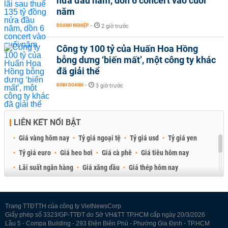
nửa đầu năm, dồn 6 concert vào cuối
năm
DOANH NGHIỆP
-
2 giờ trước
Công ty 100 tỷ của Huấn Hoa Hồng
bỗng dưng ‘biến mất’, một công ty khác
đã giải thể
KINH DOANH
-
3 giờ trước
LIÊN KẾT NỔI BẬT
Giá vàng hôm nay
Tỷ giá ngoại tệ
Tỷ giá usd
Tỷ giá yen
Tỷ giá euro
Giá heo hơi
Giá cà phê
Giá tiêu hôm nay
Lãi suất ngân hàng
Giá xăng dầu
Giá thép hôm nay
Giá sầu riêng
Giá thịt heo
Giá gạo
Giá cao su
Best Retail Brokers
Diễn đàn đầu tư Việt Nam 2026
Trang TTĐTTH của công ty VietNewsCorp
Giấy phép số 3323/GP-TTĐT do Sở VH&TT TP.HCM cấp ngày 20/3/2026
Lầu 5 - Compa Building - 293 Điện Biên Phủ - Phường Gia Định - TP.HCM