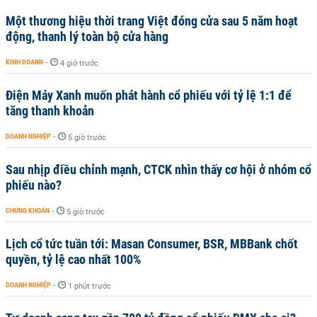
Một thương hiệu thời trang Việt đóng cửa sau 5 năm hoạt
động, thanh lý toàn bộ cửa hàng
KINH DOANH
-
4 giờ trước
Điện Máy Xanh muốn phát hành cổ phiếu với tỷ lệ 1:1 để
tăng thanh khoản
DOANH NGHIỆP
-
5 giờ trước
Sau nhịp điều chỉnh mạnh, CTCK nhìn thấy cơ hội ở nhóm cổ
phiếu nào?
CHỨNG KHOÁN
-
5 giờ trước
Lịch cổ tức tuần tới: Masan Consumer, BSR, MBBank chốt
quyền, tỷ lệ cao nhất 100%
DOANH NGHIỆP
-
1 phút trước