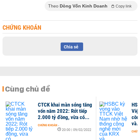
Theo
Dòng Vốn Kinh Doanh
Copy link
CHỨNG KHOÁN
Chia sẻ
Cùng chủ đề
CTCK khai màn sóng tăng
HSB
vốn năm 2022: Rót tiếp
Việ
2.000 tỷ đồng, vừa có...
côn
và..
CHỨNG KHOÁN
-
20:00 | 09/02/2022
CHỨN