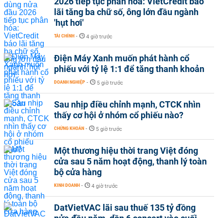
2026 tiếp tục phân hóa: VietCredit báo
lãi tăng ba chữ số, ông lớn đầu ngành
'hụt hơi'
TÀI CHÍNH
-
4 giờ trước
Điện Máy Xanh muốn phát hành cổ
phiếu với tỷ lệ 1:1 để tăng thanh khoản
DOANH NGHIỆP
-
5 giờ trước
Sau nhịp điều chỉnh mạnh, CTCK nhìn
thấy cơ hội ở nhóm cổ phiếu nào?
CHỨNG KHOÁN
-
5 giờ trước
Một thương hiệu thời trang Việt đóng
cửa sau 5 năm hoạt động, thanh lý toàn
bộ cửa hàng
KINH DOANH
-
4 giờ trước
DatVietVAC lãi sau thuế 135 tỷ đồng