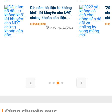
Để 'năm hổ đầu tư không
'20
khổ', lời khuyên cho NĐT
cho 
chứng khoán cần độc...
nhữ
CHỨNG KHOÁN
-
CHỨN
14:00 | 09/02/2022
Cùng chuyên mục