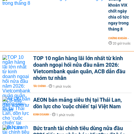
khoán VIX
chốt ngày
chia cổ tức
ngay trong
tháng 8
CHỨNG KHOÁN
-
20 giờ trước
TOP 10 ngân hàng lãi lớn nhất từ kinh
doanh ngoại hối nửa đầu năm 2026:
Vietcombank quán quân, ACB dẫn đầu
nhóm tư nhân
TÀI CHÍNH
-
1 phút trước
AEON bán mảng siêu thị tại Thái Lan,
dồn lực cho ‘cuộc chiến’ tại Việt Nam
KINH DOANH
-
1 phút trước
Bức tranh tài chính tiêu dùng nửa đầu