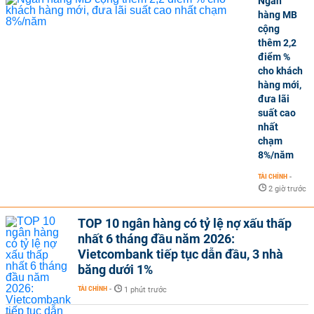
Ngân
hàng MB
cộng
thêm 2,2
điểm %
cho khách
hàng mới,
đưa lãi
suất cao
nhất
chạm
8%/năm
TÀI CHÍNH
-
2 giờ trước
TOP 10 ngân hàng có tỷ lệ nợ xấu thấp
nhất 6 tháng đầu năm 2026:
Vietcombank tiếp tục dẫn đầu, 3 nhà
băng dưới 1%
TÀI CHÍNH
-
1 phút trước