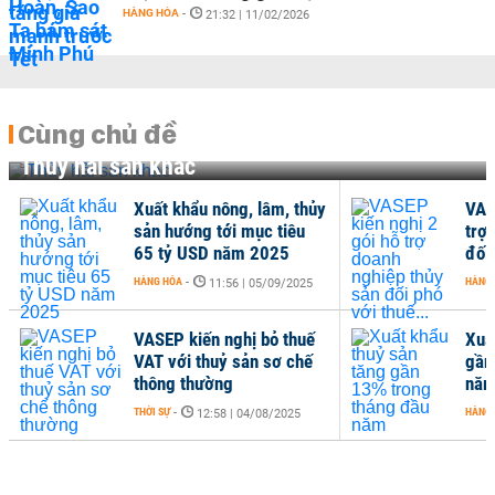
HÀNG HÓA
-
21:32 | 11/02/2026
Cùng chủ đề
Thủy hải sản khác
Xuất khẩu nông, lâm, thủy
VAS
sản hướng tới mục tiêu
trợ
65 tỷ USD năm 2025
đối 
HÀNG HÓA
-
HÀNG
11:56 | 05/09/2025
VASEP kiến nghị bỏ thuế
Xuấ
VAT với thuỷ sản sơ chế
gần
thông thường
nă
THỜI SỰ
-
HÀNG
12:58 | 04/08/2025