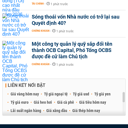
TÀI CHÍNH
-
1 phút trước
Sóng thoái vốn Nhà nước có trở lại sau
Quyết định 40?
CHỨNG KHOÁN
-
1 phút trước
Một công ty quản lý quỹ sắp đổi tên
thành OCB Capital, Phó Tổng OCBS
được đề cử làm Chủ tịch
CHỨNG KHOÁN
-
1 phút trước
LIÊN KẾT NỔI BẬT
Giá vàng hôm nay
Tỷ giá ngoại tệ
Tỷ giá usd
Tỷ giá yen
Tỷ giá euro
Giá heo hơi
Giá cà phê
Giá tiêu hôm nay
Lãi suất ngân hàng
Giá xăng dầu
Giá thép hôm nay
Giá sầu riêng
Giá thịt heo
Giá gạo
Giá cao su
Best Retail Brokers
Diễn đàn đầu tư Việt Nam 2026