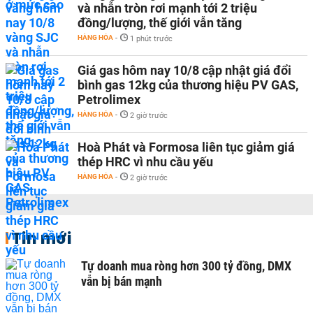
và nhẫn tròn rơi mạnh tới 2 triệu
đồng/lượng, thế giới vẫn tăng
HÀNG HÓA
-
1 phút trước
Giá gas hôm nay 10/8 cập nhật giá đổi
bình gas 12kg của thương hiệu PV GAS,
Petrolimex
HÀNG HÓA
-
2 giờ trước
Hoà Phát và Formosa liên tục giảm giá
thép HRC vì nhu cầu yếu
HÀNG HÓA
-
2 giờ trước
Tin mới
Tự doanh mua ròng hơn 300 tỷ đồng, DMX
vẫn bị bán mạnh