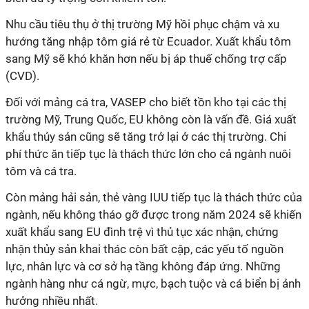
N
hu cầu
tiêu thụ ở thị trường Mỹ
hồi phục chậm và xu
hướng tăng
nhập
tôm giá rẻ từ Ecuador.
Xuất khẩu
tôm
sang Mỹ sẽ khó khăn hơn nếu bị áp thuế chống trợ cấp
(CVD).
Đối với mảng
cá tra,
VASEP cho biết
tồn kho tại các thị
trường Mỹ, Trung Quốc, EU không còn là vấn đề. Giá xuất
khẩu thủy sản cũng sẽ tăng trở lại ở các thị trường. Chi
phí thức ăn tiếp tục là thách thức lớn cho cả ngành nuôi
tôm và cá tra
.
Còn mảng
hải sản, thẻ vàng IUU tiếp tục là thách thức
của
ngành
, nếu không tháo gỡ được trong năm 2024 sẽ khiến
xuất khẩu sang EU đình trệ vì thủ tục xác nhận, chứng
nhận thủy sản khai thác còn bất cập, các yếu tố nguồn
lực, nhân lực và cơ sở hạ tầng không đáp ứng. Những
ngành hàng như cá ngừ, mực, bạch tuộc và cá biển bị ảnh
hưởng nhiều nhất.