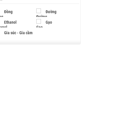
Đồng
Đường
Ethanol
Gạo
Gia súc - Gia cầm
Giấy
Gỗ
Hạt điều
Hồ tiêu - Hạt tiêu
Khí đốt
Kim loại khác
Mắc ca
Muối
Ngũ cốc
Nhựa - Hạt nhựa
Palladium
Phân bón