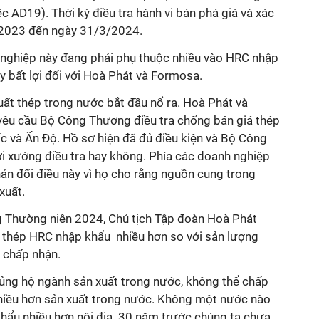
 AD19). Thời kỳ điều tra hành vi bán phá giá và xác
4/2023 đến ngày 31/3/2024.
 nghiệp này đang phải phụ thuộc nhiều vào HRC nhập
y bất lợi đối với Hoà Phát và Formosa.
uất thép trong nước bắt đầu nổ ra. Hoà Phát và
yêu cầu Bộ Công Thương điều tra chống bán giá thép
 và Ấn Độ. Hồ sơ hiện đã đủ điều kiện và Bộ Công
 xướng điều tra hay không. Phía các doanh nghiệp
ản đối điều này vì họ cho rằng nguồn cung trong
xuất.
ng Thường niên 2024, Chủ tịch Tập đoàn Hoà Phát
c thép HRC nhập khẩu nhiều hơn so với sản lượng
ể chấp nhận.
ủng hộ ngành sản xuất trong nước, không thể chấp
hiều hơn sản xuất trong nước. Không một nước nào
hẩu nhiều hơn nội địa. 30 năm trước chúng ta chưa