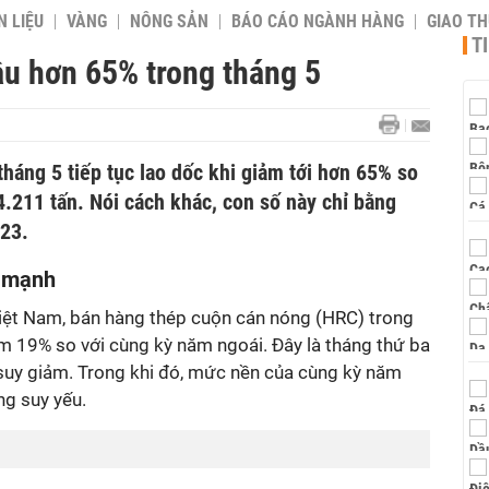
 LIỆU
VÀNG
NÔNG SẢN
BÁO CÁO NGÀNH HÀNG
GIAO T
T
u hơn 65% trong tháng 5
háng 5 tiếp tục lao dốc khi giảm tới hơn 65% so
.211 tấn. Nói cách khác, con số này chỉ bằng
023.
m mạnh
Việt Nam, bán hàng thép cuộn cán nóng (HRC) trong
ảm 19% so với cùng kỳ năm ngoái. Đây là tháng thứ ba
 suy giảm. Trong khi đó, mức nền của cùng kỳ năm
ờng suy yếu.