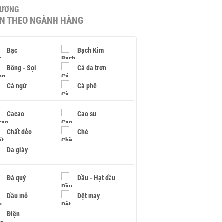
HƯƠNG
IN THEO NGÀNH HÀNG
Bạc
Bạch Kim
Bông - Sợi
Cá da trơn
Cá ngừ
Cà phê
Cacao
Cao su
Chất dẻo
Chè
Da giày
Đá quý
Dầu - Hạt dầu
Dầu mỏ
Dệt may
Điện