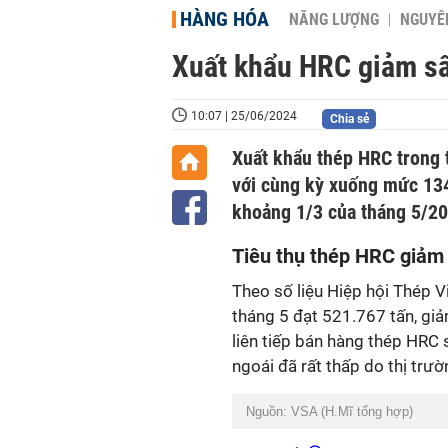
HÀNG HÓA
NĂNG LƯỢNG
NGUYÊN
Xuất khẩu HRC giảm sâ
10:07 | 25/06/2024
Chia sẻ
Xuất khẩu thép HRC trong t
với cùng kỳ xuống mức 134
khoảng 1/3 của tháng 5/2
Tiêu thụ thép HRC giả
Theo số liệu Hiệp hội Thép 
tháng 5 đạt 521.767 tấn, gi
liên tiếp bán hàng thép HRC
ngoái đã rất thấp do thị trư
Nguồn: VSA (H.Mĩ tổng hợp)