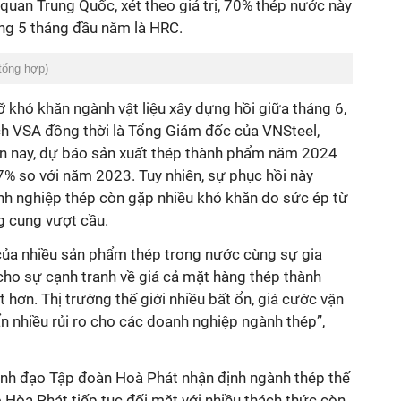
 quan Trung Quốc, xét theo giá trị, 70% thép nước này
ng 5 tháng đầu năm là HRC.
tổng hợp)
ỡ khó khăn ngành vật liệu xây dựng hồi giữa tháng 6,
h VSA đồng thời là Tổng Giám đốc của VNSteel,
iện nay, dự báo sản xuất thép thành phẩm năm 2024
 7% so với năm 2023. Tuy nhiên, sự phục hồi này
h nghiệp thép còn gặp nhiều khó khăn do sức ép từ
ng cung vượt cầu.
 của nhiều sản phẩm thép trong nước cùng sự gia
cho sự cạnh tranh về giá cả mặt hàng thép thành
t hơn. Thị trường thế giới nhiều bất ổn, giá cước vận
n nhiều rủi ro cho các doanh nghiệp ngành thép”,
nh đạo Tập đoàn Hoà Phát nhận định ngành thép thế
ó Hòa Phát tiếp tục đối mặt với nhiều thách thức còn