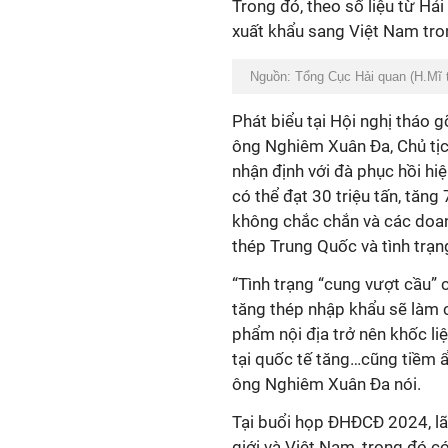
Trong đó, theo số liệu từ Hải
xuất khẩu sang Việt Nam tro
Nguồn: Tổng Cục Hải quan (H.Mĩ 
Phát biểu tại Hội nghị tháo g
ông Nghiêm Xuân Đa, Chủ tịc
nhận định với đà phục hồi h
có thể đạt 30 triệu tấn, tăng
không chắc chắn và các doan
thép Trung Quốc và tình trạ
“Tình trạng “cung vượt cầu”
tăng thép nhập khẩu sẽ làm 
phẩm nội địa trở nên khốc liệ
tại quốc tế tăng…cũng tiềm ẩ
ông Nghiêm Xuân Đa nói.
Tại buổi họp ĐHĐCĐ 2024, lã
giới và Việt Nam, trong đó c