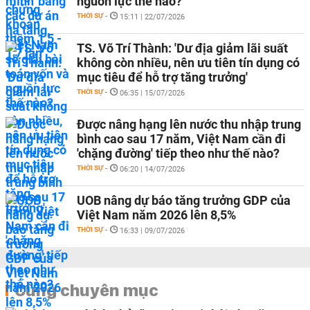
nguồn lực thế nào?
THỜI SỰ
-
15:11 | 22/07/2026
TS. Võ Trí Thành: 'Dư địa giảm lãi suất
không còn nhiều, nên ưu tiên tín dụng có
mục tiêu để hỗ trợ tăng trưởng'
THỜI SỰ
-
06:35 | 15/07/2026
Được nâng hạng lên nước thu nhập trung
bình cao sau 17 năm, Việt Nam cần đi
'chặng đường' tiếp theo như thế nào?
THỜI SỰ
-
06:20 | 14/07/2026
UOB nâng dự báo tăng trưởng GDP của
Việt Nam năm 2026 lên 8,5%
THỜI SỰ
-
16:33 | 09/07/2026
Cùng chuyên mục