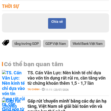
THỜI SỰ
Chia sẻ
tắng trưởng GDP
GDP Việt Nam
World Bank Việt Nam
Có thể bạn quan tâm
TS. Cấn Văn Lực: Nền kinh tế chỉ dựa
vào vốn tín dụng rất rủi ro, cần tăng vốn
từ chứng khoán thêm 1,5 - 1,7 lần
TÀI CHÍNH
-
11:11 | 23/07/2026
Gấp rút 'chuyển mình' bằng các dự án hạ
tầng, Việt Nam sẽ giải bài toán vốn và