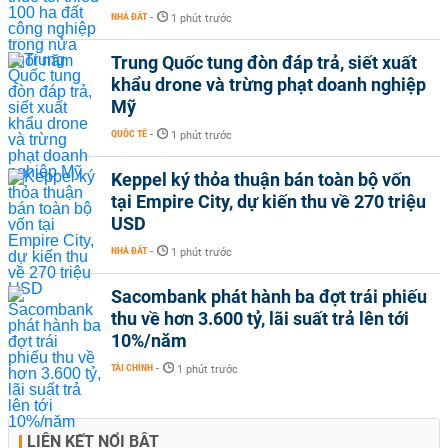
NHÀ ĐẤT
-
1 phút trước
Trung Quốc tung đòn đáp trả, siết xuất
khẩu drone và trừng phạt doanh nghiệp
Mỹ
QUỐC TẾ
-
1 phút trước
Keppel ký thỏa thuận bán toàn bộ vốn
tại Empire City, dự kiến thu về 270 triệu
USD
NHÀ ĐẤT
-
1 phút trước
Sacombank phát hành ba đợt trái phiếu
thu về hơn 3.600 tỷ, lãi suất trả lên tới
10%/năm
TÀI CHÍNH
-
1 phút trước
LIÊN KẾT NỔI BẬT