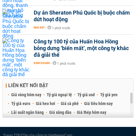
Dự án Sheraton Phú Quốc bị buộc chấm
dứt hoạt động
NHÀ ĐẤT
-
1 phút trước
Công ty 100 tỷ của Huấn Hoa Hồng
bỗng dưng ‘biến mất’, một công ty khác
đã giải thể
KINH DOANH
-
1 phút trước
LIÊN KẾT NỔI BẬT
Giá vàng hôm nay
Tỷ giá ngoại tệ
Tỷ giá usd
Tỷ giá yen
Tỷ giá euro
Giá heo hơi
Giá cà phê
Giá tiêu hôm nay
Lãi suất ngân hàng
Giá xăng dầu
Giá thép hôm nay
Giá sầu riêng
Giá thịt heo
Giá gạo
Giá cao su
Best Retail Brokers
Diễn đàn đầu tư Việt Nam 2026
Trang TTĐTTH của công ty VietNewsCorp