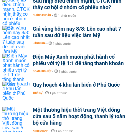
Sau nhịp điều chỉnh mạnh, CTCK nhìn
thấy cơ hội ở nhóm cổ phiếu nào?
CHỨNG KHOÁN
-
1 phút trước
Giá vàng hôm nay 8/8: Lên cao nhất 7
tuần sau dữ liệu việc làm Mỹ
HÀNG HÓA
-
1 phút trước
Điện Máy Xanh muốn phát hành cổ
phiếu với tỷ lệ 1:1 để tăng thanh khoản
DOANH NGHIỆP
-
1 phút trước
Quy hoạch 4 khu lấn biển ở Phú Quốc
THỜI SỰ
-
1 phút trước
Một thương hiệu thời trang Việt đóng
cửa sau 5 năm hoạt động, thanh lý toàn
bộ cửa hàng
KINH DOANH
-
1 phút trước