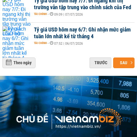
Tỷ giá USD hôm nay 7/7: Đi ngang khi thị
trường vẫn tập trung vào chính sách của Fed
TÀI CHÍNH
-
09:09 | 07/07/2026
Tỷ giá USD hôm nay 6/7: Ghi nhận mức giảm
tuần lớn nhất kể từ tháng 4
TÀI CHÍNH
-
07:52 | 06/07/2026
Theo ngày
TRƯỚC
SAU