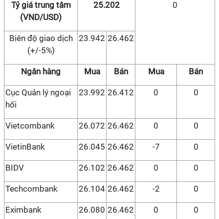
Tỷ giá trung tâm
25.202
0
(VND/USD)
Biên độ giao dịch
23.942
26.462
(+/-5%)
Ngân hàng
Mua
Bán
Mua
Bán
Cục Quản lý ngoại
23.992
26.412
0
0
hối
Vietcombank
26.072
26.462
0
0
VietinBank
26.045
26.462
-7
0
BIDV
26.102
26.462
0
0
Techcombank
26.104
26.462
-2
0
Eximbank
26.080
26.462
0
0