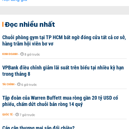
Đọc nhiều nhất
Chuỗi phòng gym tại TP HCM bất ngờ đóng cửa tất cả cơ sở,
hàng trăm hội viên bơ vơ
KINH DOANH
-
8 giờ trước
VPBank điều chỉnh giảm lãi suất trên biểu tại nhiều kỳ hạn
trong tháng 8
TÀI CHÍNH
-
6 giờ trước
Tập đoàn của Warren Buffett mua ròng gần 20 tỷ USD cổ
phiếu, chấm dứt chuỗi bán ròng 14 quý
QUỐC TẾ
-
7 giờ trước
Cán cân thương mại sắp đổi chiều?