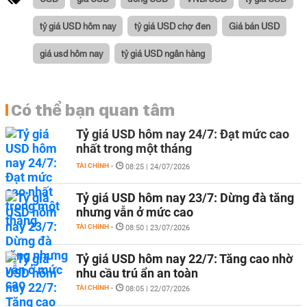
tỷ giá USD hôm nay
tỷ giá USD chợ đen
Giá bán USD
giá usd hôm nay
tỷ giá USD ngân hàng
Có thể bạn quan tâm
Tỷ giá USD hôm nay 24/7: Đạt mức cao
nhất trong một tháng
TÀI CHÍNH
-
08:25 | 24/07/2026
Tỷ giá USD hôm nay 23/7: Dừng đà tăng
nhưng vẫn ở mức cao
TÀI CHÍNH
-
08:50 | 23/07/2026
Tỷ giá USD hôm nay 22/7: Tăng cao nhờ
nhu cầu trú ẩn an toàn
TÀI CHÍNH
-
08:05 | 22/07/2026