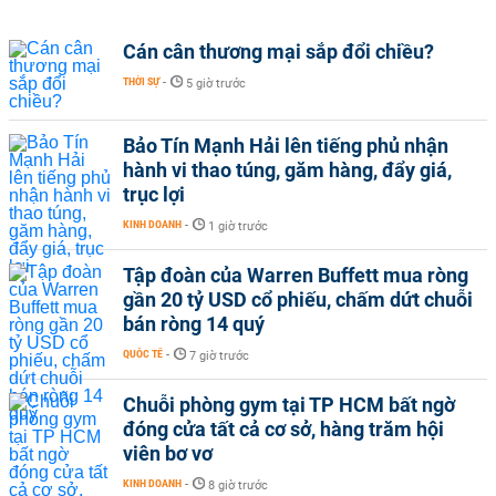
Cán cân thương mại sắp đổi chiều?
THỜI SỰ
-
5 giờ trước
Bảo Tín Mạnh Hải lên tiếng phủ nhận
hành vi thao túng, găm hàng, đẩy giá,
trục lợi
KINH DOANH
-
1 giờ trước
Tập đoàn của Warren Buffett mua ròng
gần 20 tỷ USD cổ phiếu, chấm dứt chuỗi
bán ròng 14 quý
QUỐC TẾ
-
7 giờ trước
Chuỗi phòng gym tại TP HCM bất ngờ
đóng cửa tất cả cơ sở, hàng trăm hội
viên bơ vơ
KINH DOANH
-
8 giờ trước