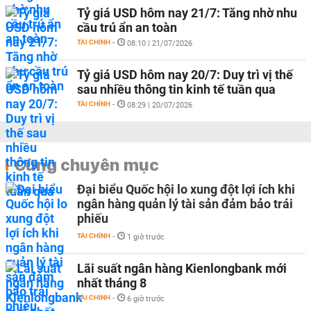
Tỷ giá USD hôm nay 21/7: Tăng nhờ nhu
cầu trú ẩn an toàn
TÀI CHÍNH
-
08:10 | 21/07/2026
Tỷ giá USD hôm nay 20/7: Duy trì vị thế
sau nhiều thông tin kinh tế tuần qua
TÀI CHÍNH
-
08:29 | 20/07/2026
Cùng chuyên mục
Đại biểu Quốc hội lo xung đột lợi ích khi
ngân hàng quản lý tài sản đảm bảo trái
phiếu
TÀI CHÍNH
-
1 giờ trước
Lãi suất ngân hàng Kienlongbank mới
nhất tháng 8
TÀI CHÍNH
-
6 giờ trước