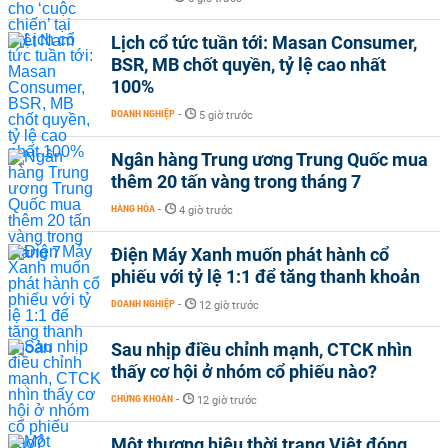
Lịch cổ tức tuần tới: Masan Consumer,
BSR, MB chốt quyền, tỷ lệ cao nhất
100%
DOANH NGHIỆP
-
5 giờ trước
Ngân hàng Trung ương Trung Quốc mua
thêm 20 tấn vàng trong tháng 7
HÀNG HÓA
-
4 giờ trước
Điện Máy Xanh muốn phát hành cổ
phiếu với tỷ lệ 1:1 để tăng thanh khoản
DOANH NGHIỆP
-
12 giờ trước
Sau nhịp điều chỉnh mạnh, CTCK nhìn
thấy cơ hội ở nhóm cổ phiếu nào?
CHỨNG KHOÁN
-
12 giờ trước
Một thương hiệu thời trang Việt đóng