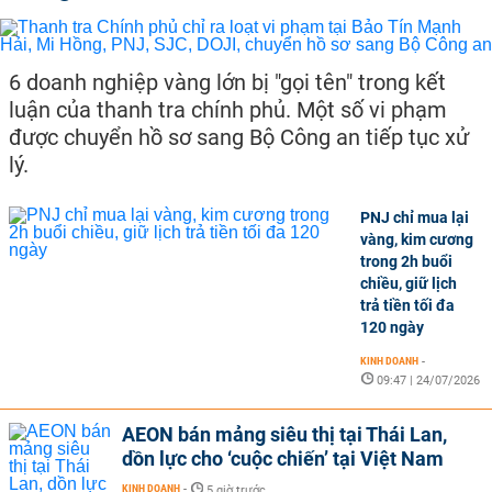
6 doanh nghiệp vàng lớn bị "gọi tên" trong kết
luận của thanh tra chính phủ. Một số vi phạm
được chuyển hồ sơ sang Bộ Công an tiếp tục xử
lý.
PNJ chỉ mua lại
vàng, kim cương
trong 2h buổi
chiều, giữ lịch
trả tiền tối đa
120 ngày
KINH DOANH
-
09:47 | 24/07/2026
AEON bán mảng siêu thị tại Thái Lan,
dồn lực cho ‘cuộc chiến’ tại Việt Nam
KINH DOANH
-
5 giờ trước