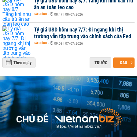
Tỷ giá USD hôm nay 8/7: Tăng khi nhu cầu trú
ẩn an toàn leo cao
TÀI CHÍNH
-
08:47 | 08/07/2026
Tỷ giá USD hôm nay 7/7: Đi ngang khi thị
trường vẫn tập trung vào chính sách của Fed
TÀI CHÍNH
-
09:09 | 07/07/2026
Theo ngày
TRƯỚC
SAU