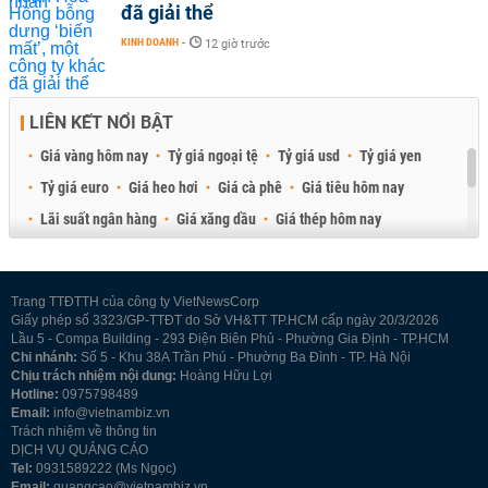
đã giải thể
KINH DOANH
-
12 giờ trước
LIÊN KẾT NỔI BẬT
Giá vàng hôm nay
Tỷ giá ngoại tệ
Tỷ giá usd
Tỷ giá yen
Tỷ giá euro
Giá heo hơi
Giá cà phê
Giá tiêu hôm nay
Lãi suất ngân hàng
Giá xăng dầu
Giá thép hôm nay
Giá sầu riêng
Giá thịt heo
Giá gạo
Giá cao su
Best Retail Brokers
Diễn đàn đầu tư Việt Nam 2026
Trang TTĐTTH của công ty VietNewsCorp
Giấy phép số 3323/GP-TTĐT do Sở VH&TT TP.HCM cấp ngày 20/3/2026
Lầu 5 - Compa Building - 293 Điện Biên Phủ - Phường Gia Định - TP.HCM
Chi nhánh:
Số 5 - Khu 38A Trần Phú - Phường Ba Đình - TP. Hà Nội
Chịu trách nhiệm nội dung:
Hoàng Hữu Lợi
Hotline:
0975798489
Email:
info@vietnambiz.vn
Trách nhiệm về thông tin
DỊCH VỤ QUẢNG CÁO
Tel:
0931589222 (Ms Ngọc)
Email:
quangcao@vietnambiz.vn