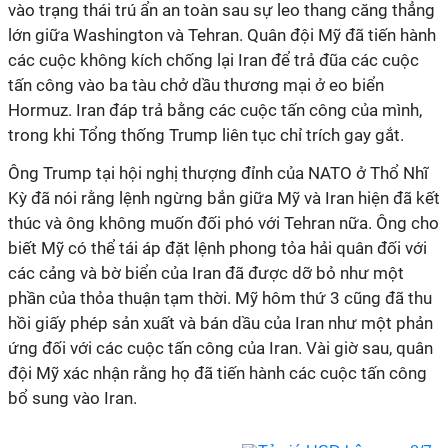
vào trạng thái trú ẩn an toàn sau sự leo thang căng thẳng
lớn giữa Washington và Tehran. Quân đội Mỹ đã tiến hành
các cuộc không kích chống lại Iran để trả đũa các cuộc
tấn công vào ba tàu chở dầu thương mại ở eo biển
Hormuz. Iran đáp trả bằng các cuộc tấn công của mình,
trong khi Tổng thống Trump liên tục chỉ trích gay gắt.
Ông Trump tại hội nghị thượng đỉnh của NATO ở Thổ Nhĩ
Kỳ đã nói rằng lệnh ngừng bắn giữa Mỹ và Iran hiện đã kết
thúc và ông không muốn đối phó với Tehran nữa. Ông cho
biết Mỹ có thể tái áp đặt lệnh phong tỏa hải quân đối với
các cảng và bờ biển của Iran đã được dỡ bỏ như một
phần của thỏa thuận tạm thời. Mỹ hôm thứ 3 cũng đã thu
hồi giấy phép sản xuất và bán dầu của Iran như một phản
ứng đối với các cuộc tấn công của Iran. Vài giờ sau, quân
đội Mỹ xác nhận rằng họ đã tiến hành các cuộc tấn công
bổ sung vào Iran.