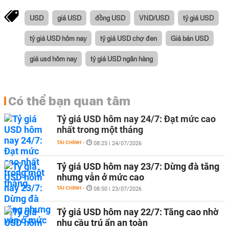
USD
giá USD
đồng USD
VND/USD
tỷ giá USD
tỷ giá USD hôm nay
tỷ giá USD chợ đen
Giá bán USD
giá usd hôm nay
tỷ giá USD ngân hàng
Có thể bạn quan tâm
Tỷ giá USD hôm nay 24/7: Đạt mức cao
nhất trong một tháng
TÀI CHÍNH
-
08:25 | 24/07/2026
Tỷ giá USD hôm nay 23/7: Dừng đà tăng
nhưng vẫn ở mức cao
TÀI CHÍNH
-
08:50 | 23/07/2026
Tỷ giá USD hôm nay 22/7: Tăng cao nhờ
nhu cầu trú ẩn an toàn