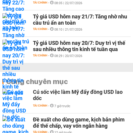
TÀI CHÍNH
-
08:05 | 22/07/2026
Tỷ giá USD hôm nay 21/7: Tăng nhờ nhu
cầu trú ẩn an toàn
TÀI CHÍNH
-
08:10 | 21/07/2026
Tỷ giá USD hôm nay 20/7: Duy trì vị thế
sau nhiều thông tin kinh tế tuần qua
TÀI CHÍNH
-
08:29 | 20/07/2026
Cùng chuyên mục
Cú sốc việc làm Mỹ đẩy đồng USD lao
dốc
TÀI CHÍNH
-
7 giờ trước
Đề xuất cho dùng game, kịch bản phim
để thế chấp, vay vốn ngân hàng
TÀI CHÍNH
-
12 giờ trước