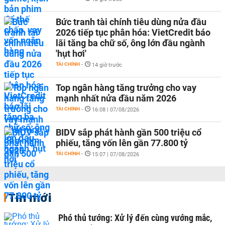
Bức tranh tài chính tiêu dùng nửa đầu
2026 tiếp tục phân hóa: VietCredit báo
lãi tăng ba chữ số, ông lớn đầu ngành
'hụt hơi'
TÀI CHÍNH
-
14 giờ trước
Top ngân hàng tăng trưởng cho vay
mạnh nhất nửa đầu năm 2026
TÀI CHÍNH
-
16:08 | 07/08/2026
BIDV sắp phát hành gần 500 triệu cổ
phiếu, tăng vốn lên gần 77.800 tỷ
TÀI CHÍNH
-
15:07 | 07/08/2026
Tin mới
Phó thủ tướng: Xử lý đến cùng vướng mắc,