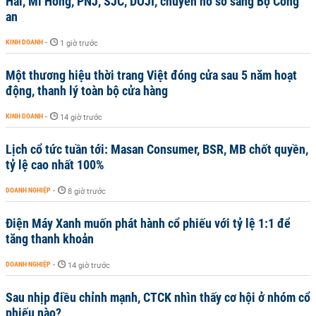
Hải, Mi Hồng, PNJ, SJC, DOJI, chuyển hồ sơ sang Bộ Công
an
KINH DOANH
-
1 giờ trước
Một thương hiệu thời trang Việt đóng cửa sau 5 năm hoạt
động, thanh lý toàn bộ cửa hàng
KINH DOANH
-
14 giờ trước
Lịch cổ tức tuần tới: Masan Consumer, BSR, MB chốt quyền,
tỷ lệ cao nhất 100%
DOANH NGHIỆP
-
8 giờ trước
Điện Máy Xanh muốn phát hành cổ phiếu với tỷ lệ 1:1 để
tăng thanh khoản
DOANH NGHIỆP
-
14 giờ trước
Sau nhịp điều chỉnh mạnh, CTCK nhìn thấy cơ hội ở nhóm cổ
phiếu nào?