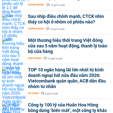
DOANH NGHIỆP
-
14 giờ trước
Sau nhịp điều chỉnh mạnh, CTCK nhìn
thấy cơ hội ở nhóm cổ phiếu nào?
CHỨNG KHOÁN
-
14 giờ trước
Một thương hiệu thời trang Việt đóng
cửa sau 5 năm hoạt động, thanh lý toàn
bộ cửa hàng
KINH DOANH
-
14 giờ trước
TOP 10 ngân hàng lãi lớn nhất từ kinh
doanh ngoại hối nửa đầu năm 2026:
Vietcombank quán quân, ACB dẫn đầu
nhóm tư nhân
TÀI CHÍNH
-
8 giờ trước
Công ty 100 tỷ của Huấn Hoa Hồng
bỗng dưng ‘biến mất’, một công ty khác