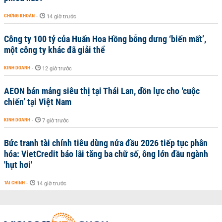
CHỨNG KHOÁN
-
14 giờ trước
Công ty 100 tỷ của Huấn Hoa Hồng bỗng dưng ‘biến mất’,
một công ty khác đã giải thể
KINH DOANH
-
12 giờ trước
AEON bán mảng siêu thị tại Thái Lan, dồn lực cho ‘cuộc
chiến’ tại Việt Nam
KINH DOANH
-
7 giờ trước
Bức tranh tài chính tiêu dùng nửa đầu 2026 tiếp tục phân
hóa: VietCredit báo lãi tăng ba chữ số, ông lớn đầu ngành
'hụt hơi'
TÀI CHÍNH
-
14 giờ trước