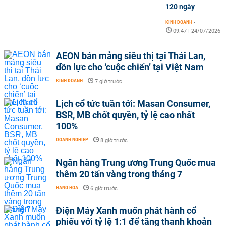
120 ngày
KINH DOANH
-
09:47 | 24/07/2026
AEON bán mảng siêu thị tại Thái Lan,
dồn lực cho ‘cuộc chiến’ tại Việt Nam
KINH DOANH
-
7 giờ trước
Lịch cổ tức tuần tới: Masan Consumer,
BSR, MB chốt quyền, tỷ lệ cao nhất
100%
DOANH NGHIỆP
-
8 giờ trước
Ngân hàng Trung ương Trung Quốc mua
thêm 20 tấn vàng trong tháng 7
HÀNG HÓA
-
6 giờ trước
Điện Máy Xanh muốn phát hành cổ
phiếu với tỷ lệ 1:1 để tăng thanh khoản