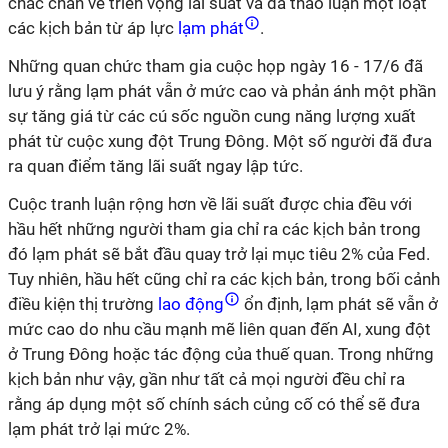
chắc chắn về triển vọng lãi suất và đã thảo luận một loạt
các kịch bản từ áp lực
lạm phát
.
Những quan chức tham gia cuộc họp ngày 16 - 17/6 đã
lưu ý rằng lạm phát vẫn ở mức cao và phản ánh một phần
sự tăng giá từ các cú sốc nguồn cung năng lượng xuất
phát từ cuộc xung đột Trung Đông. Một số người đã đưa
ra quan điểm tăng lãi suất ngay lập tức.
Cuộc tranh luận rộng hơn về lãi suất được chia đều với
hầu hết những người tham gia chỉ ra các kịch bản trong
đó lạm phát sẽ bắt đầu quay trở lại mục tiêu 2% của Fed.
Tuy nhiên, hầu hết cũng chỉ ra các kịch bản, trong bối cảnh
điều kiện thị trường
lao động
ổn định, lạm phát sẽ vẫn ở
mức cao do nhu cầu mạnh mẽ liên quan đến AI, xung đột
ở Trung Đông hoặc tác động của thuế quan. Trong những
kịch bản như vậy, gần như tất cả mọi người đều chỉ ra
rằng áp dụng một số chính sách củng cố có thể sẽ đưa
lạm phát trở lại mức 2%.