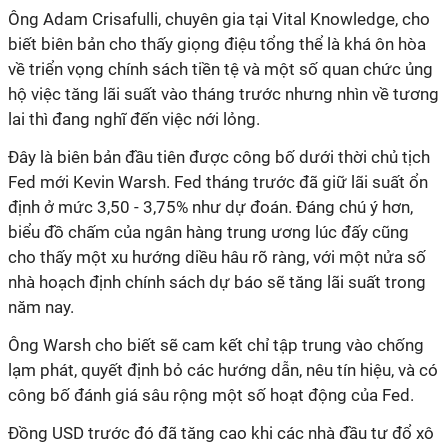
Ông Adam Crisafulli, chuyên gia tại Vital Knowledge, cho
biết biên bản cho thấy giọng điệu tổng thể là khá ôn hòa
về triển vọng chính sách tiền tệ và một số quan chức ủng
hộ việc tăng lãi suất vào tháng trước nhưng nhìn về tương
lai thì đang nghĩ đến việc nới lỏng.
Đây là biên bản đầu tiên được công bố dưới thời chủ tịch
Fed mới Kevin Warsh. Fed tháng trước đã giữ lãi suất ổn
định ở mức 3,50 - 3,75% như dự đoán. Đáng chú ý hơn,
biểu đồ chấm của ngân hàng trung ương lúc đấy cũng
cho thấy một xu hướng diều hâu rõ ràng, với một nửa số
nhà hoạch định chính sách dự báo sẽ tăng lãi suất trong
năm nay.
Ông Warsh cho biết sẽ cam kết chỉ tập trung vào chống
lạm phát, quyết định bỏ các hướng dẫn, nêu tín hiệu, và có
công bố đánh giá sâu rộng một số hoạt động của Fed.
Đồng USD trước đó đã tăng cao khi các nhà đầu tư đổ xô