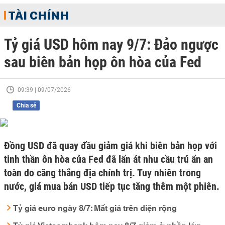
TÀI CHÍNH
Tỷ giá USD hôm nay 9/7: Đảo ngược
sau biên bản họp ôn hòa của Fed
09:39 | 09/07/2026
Chia sẻ
Đồng USD đã quay đầu giảm giá khi biên bản họp với
tinh thần ôn hòa của Fed đã lấn át nhu cầu trú ẩn an
toàn do căng thẳng địa chính trị. Tuy nhiên trong
nước, giá mua bán USD tiếp tục tăng thêm một phiên.
Tỷ giá euro ngày 8/7: Mất giá trên diện rộng
Tỷ giá Vietcombank hôm nay 8/7 giảm ở phần lớn