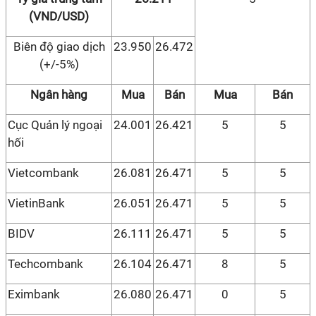
(VND/USD)
Biên độ giao dịch
23.950
26.472
(+/-5%)
Ngân hàng
Mua
Bán
Mua
Bán
Cục Quản lý ngoại
24.001
26.421
5
5
hối
Vietcombank
26.081
26.471
5
5
VietinBank
26.051
26.471
5
5
BIDV
26.111
26.471
5
5
Techcombank
26.104
26.471
8
5
Eximbank
26.080
26.471
0
5