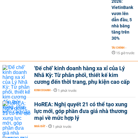
2026:
VietinBank
vươn lên
dẫn đầu, 5
nhà băng
tăng trên
30%
TÀI CHÍNH
-
15 giờ trước
'Đế chế’ kinh doanh hàng xa xỉ của Lý
Nhã Kỳ: Từ phân phối, thiết kế kim
cương đến thời trang, phụ kiện cao cấp
KINH DOANH
-
1 phút trước
HoREA: Nghị quyết 21 có thể tạo xung
lực mới, góp phần đưa giá nhà thương
mại về mức hợp lý
NHÀ ĐẤT
-
1 phút trước