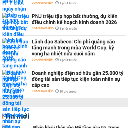
DOANH NGHIỆP
-
1 phút trước
PNJ triệu tập họp bất thường, dự kiến
điều chỉnh kế hoạch kinh doanh 2026
DOANH NGHIỆP
-
1 phút trước
Lãnh đạo Sabeco: Chi phí quảng cáo
tăng mạnh trong mùa World Cup, kỳ
vọng hạ nhiệt nửa cuối năm
DOANH NGHIỆP
-
1 phút trước
Doanh nghiệp điện sở hữu gần 25.000 tỷ
đồng tài sản tiếp tục kiện toàn nhân sự
cấp cao
DOANH NGHIỆP
-
10 giờ trước
Tin mới
Nhập khẩu thép vào Mỹ tăng gần 9% trong