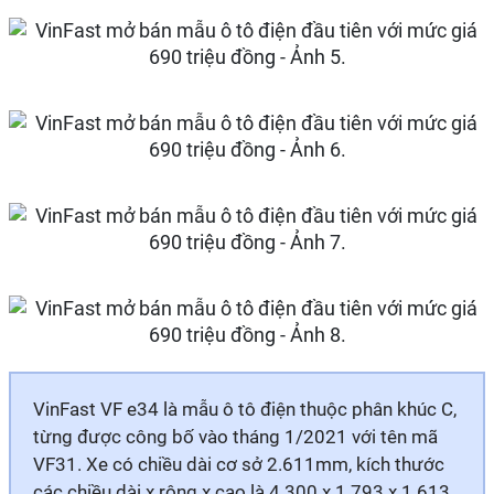
VinFast VF e34 là mẫu ô tô điện thuộc phân khúc C,
từng được công bố vào tháng 1/2021 với tên mã
VF31. Xe có chiều dài cơ sở 2.611mm, kích thước
các chiều dài x rộng x cao là 4.300 x 1.793 x 1.613