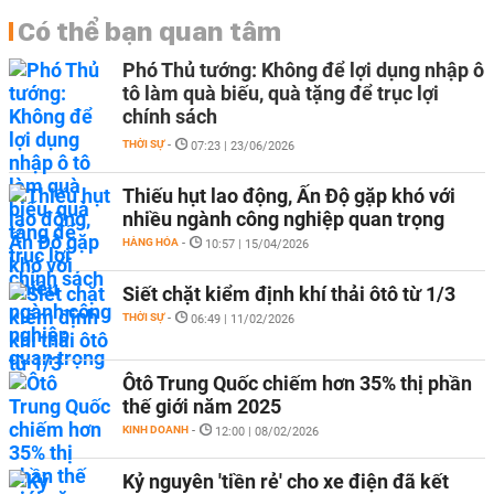
Có thể bạn quan tâm
Phó Thủ tướng: Không để lợi dụng nhập ô
tô làm quà biếu, quà tặng để trục lợi
chính sách
THỜI SỰ
-
07:23 | 23/06/2026
Thiếu hụt lao động, Ấn Độ gặp khó với
nhiều ngành công nghiệp quan trọng
HÀNG HÓA
-
10:57 | 15/04/2026
Siết chặt kiểm định khí thải ôtô từ 1/3
THỜI SỰ
-
06:49 | 11/02/2026
Ôtô Trung Quốc chiếm hơn 35% thị phần
thế giới năm 2025
KINH DOANH
-
12:00 | 08/02/2026
Kỷ nguyên 'tiền rẻ' cho xe điện đã kết