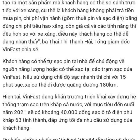
tạo ra một sản phẩm mà khách hàng có thể so sánh trực
tiếp với xe xăng, cụ thể là khách hàng không phải trả tiền
mua pin, chi phí vận hành (gồm thuê pin và sạc điện) bằng
đúng chi phí tiêu hao xăng, còn giá cả và các tính năng thì
đều hơn so với xe xăng, điều này khách hàng có thể dễ
dàng nhận thấy", bà Thái Thị Thanh Hải, Tổng giám đốc
VinFast chia sẻ.
Khách hàng có thể tự sạc pin tại nhà để chủ động về
nguồn năng lượng hoặc có thể sạc tại các trạm sạc của
VinFast. Nếu sử dụng chế độ sạc nhanh thì chỉ với 15
phút sạc, xe có thể đi được quãng đường 180km.
Hiện tại, VinFast đang khẩn trương triển khai xây dựng hệ
thống trạm sạc trên khắp cả nước, với mục tiêu đến cuối
năm 2021 sẽ có khoảng 40.000 cổng sạc ô tô điện phủ
khắp 63 tỉnh thành, đáp ứng tối đa nhu cầu sử dụng của
khách hàng.
Dự kiến, những chiếc xe VinFast VF e34 đầu tiên sẽ được