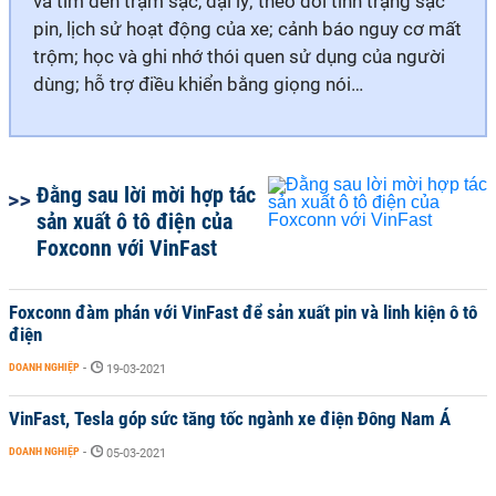
và tìm đến trạm sạc, đại lý; theo dõi tình trạng sạc
pin, lịch sử hoạt động của xe; cảnh báo nguy cơ mất
trộm; học và ghi nhớ thói quen sử dụng của người
dùng; hỗ trợ điều khiển bằng giọng nói…
Đằng sau lời mời hợp tác
sản xuất ô tô điện của
Foxconn với VinFast
Foxconn đàm phán với VinFast để sản xuất pin và linh kiện ô tô
điện
DOANH NGHIỆP
-
19-03-2021
VinFast, Tesla góp sức tăng tốc ngành xe điện Đông Nam Á
DOANH NGHIỆP
-
05-03-2021