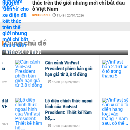
thúc trên thế giới nhưng mới chỉ bắt đầu
ở Việt Nam
KINH DOANH
-
11:49 | 20/01/2026
Cùng chủ đề
Vinfast ra mắt
Cận cảnh VinFast
Vin
President phiên bản giới
tro
hạn giá từ 3,8 tỉ đồng
DOANH
-
15:00 | 07/09/2020
Lộ diện chính thức ngoại
VinF
hình của VinFast
điệ
President: Thiết kế hầm
7 nă
hố,...
DOANH
-
17:00 | 04/08/2020