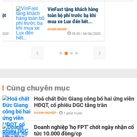
VinFast tặng khách hàng
toàn bộ phí trước bạ khi
mua xe Lux đến hết...
DOANH NGHIỆP
-
09:00 | 04/06/2020
Cùng chuyên mục
Hoá chất Đức Giang công bố hai ứng viên
HĐQT, cổ phiếu DGC tăng trần
DOANH NGHIỆP
-
1 phút trước
Doanh nghiệp 'họ FPT' chốt ngày nhận cổ
tức 10.000 đồng/cp