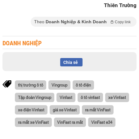
Thiên Trường
Theo
Doanh Nghiệp & Kinh Doanh
Copy link
DOANH NGHIỆP
Chia sẻ
thị trường ô tô
Vingroup
ô tô điện
Tập đoàn Vingroup
Vinfast
ô tô vinfast
xe Vinfast
xe điện Vinfast
giá xe Vinfast
ra mắt VinFast
ra mắt xe VinFast
VinFast ra mắt
VinFast e34