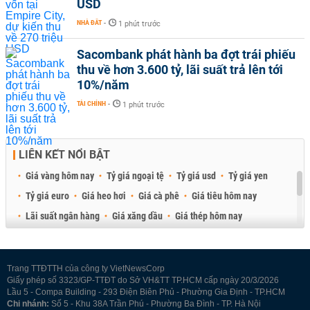
USD
NHÀ ĐẤT
-
1 phút trước
Sacombank phát hành ba đợt trái phiếu
thu về hơn 3.600 tỷ, lãi suất trả lên tới
10%/năm
TÀI CHÍNH
-
1 phút trước
LIÊN KẾT NỔI BẬT
Giá vàng hôm nay
Tỷ giá ngoại tệ
Tỷ giá usd
Tỷ giá yen
Tỷ giá euro
Giá heo hơi
Giá cà phê
Giá tiêu hôm nay
Lãi suất ngân hàng
Giá xăng dầu
Giá thép hôm nay
Giá sầu riêng
Giá thịt heo
Giá gạo
Giá cao su
Best Retail Brokers
Diễn đàn đầu tư Việt Nam 2026
Trang TTĐTTH của công ty VietNewsCorp
Giấy phép số 3323/GP-TTĐT do Sở VH&TT TP.HCM cấp ngày 20/3/2026
Lầu 5 - Compa Building - 293 Điện Biên Phủ - Phường Gia Định - TP.HCM
Chi nhánh:
Số 5 - Khu 38A Trần Phú - Phường Ba Đình - TP. Hà Nội