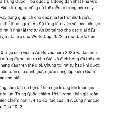
và Trung Quốc – ba quốc gia đông dân nhất khu vực
 Điều tương tự cũng có thể diễn ra trong năm nay.
ậy đang giúp ích cho các nhà tài trợ như Byju’s.
n thể thao người Ấn Độ từng làm việc với các câu lạc
 rất ít nhà tài trợ từ Ấn Độ tài trợ cho các giải đấu
 Byju’s tài trợ cho World Cup 2022 là một bước tiến
 10 triệu sinh viên ở Ấn Độ vào năm 2025 và dần tiến
ui mừng được tài trợ cho Giải vô địch bóng đá thế giới
hàng đầu trên thế giới. Chúng tôi rất tự hào khi được
khấu toàn cầu danh giá", người sáng lập kiêm Giám
an cho biết.
ũng nắm bắt cơ hội để tiếp cận lượng lớn khán giả
một lúc. Trung Quốc chiếm 18% lượng khán giả toàn
iện chiếm hơn 1/4 số đối tác của FIFA cũng như các
ld Cup 2022.