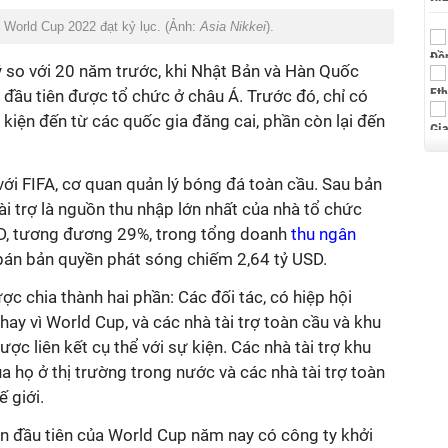
 World Cup 2022 đạt kỷ lục. (Ảnh:
Asia Nikkei
).
ý so với 20 năm trước, khi Nhật Bản và Hàn Quốc
đầu tiên được tổ chức ở châu Á. Trước đó, chỉ có
 kiện đến từ các quốc gia đăng cai, phần còn lại đến
 với FIFA, cơ quan quản lý bóng đá toàn cầu. Sau bản
i trợ là nguồn thu nhập lớn nhất của nhà tổ chức
D, tương đương 29%, trong tổng doanh
thu ngân
án bản quyền phát sóng chiếm 2,64 tỷ USD.
ợc chia thành hai phần: Các đối tác, có hiệp hội
thay vì World Cup, và các nhà tài trợ toàn cầu và khu
ợc liên kết cụ thể với sự kiện. Các nhà tài trợ khu
 họ ở thị trường trong nước và các nhà tài trợ toàn
 giới.
ần đầu tiên của World Cup năm nay có công ty khởi