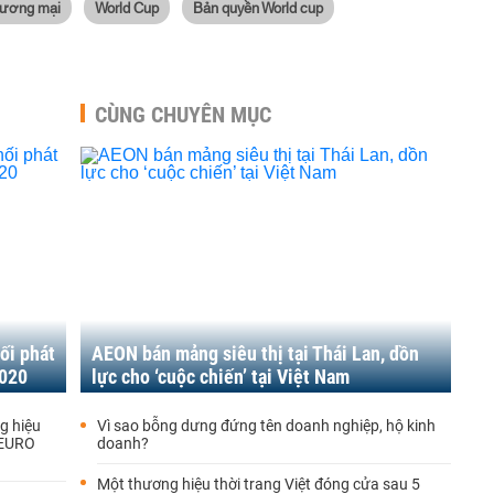
thương mại
World Cup
Bản quyền World cup
CÙNG CHUYÊN MỤC
hối phát
AEON bán mảng siêu thị tại Thái Lan, dồn
2020
lực cho ‘cuộc chiến’ tại Việt Nam
g hiệu
Vì sao bỗng dưng đứng tên doanh nghiệp, hộ kinh
 EURO
doanh?
Một thương hiệu thời trang Việt đóng cửa sau 5