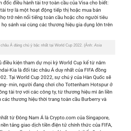
ốc điều hành tài trợ toàn cầu của Visa cho biết:
tài trợ là một hoạt động tiếp thị hoặc mua bán
 họ trở nên nổi tiếng toàn cầu hoặc cho người tiêu
họ sánh vai cùng các thương hiệu gia dụng lớn trên
 châu Á đáng chú ý bậc nhất tại World Cup 2022. (Ảnh:
Asia
ủ điều kiện tham dự mọi kỳ World Cup kể từ năm
dai-Kia là đối tác châu Á duy nhất của FIFA đồng
2002. Tại World Cup 2022, sự chú ý của Hàn Quốc sẽ
ung- min, người đang chơi cho Tottenham Hotspur ở
g tài trợ với các công ty, từ thương hiệu mì ăn liền
ác thương hiệu thời trang toàn cầu Burberry và
y nhất từ ​​Đông Nam Á là Crypto.com của Singapore,
nền tảng giao dịch tiền điện tử chính thức của FIFA,