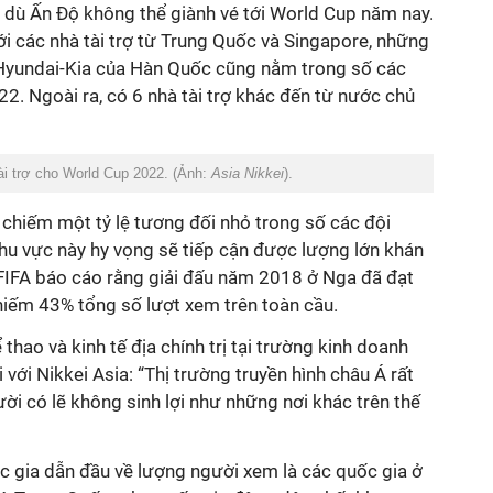
s dù Ấn Độ không thể giành vé tới World Cup năm nay.
ới các nhà tài trợ từ Trung Quốc và Singapore, những
 Hyundai-Kia của Hàn Quốc cũng nằm trong số các
22. Ngoài ra, có 6 nhà tài trợ khác đến từ nước chủ
ài trợ cho World Cup 2022. (Ảnh:
Asia Nikkei
).
 chiếm một tỷ lệ tương đối nhỏ trong số các đội
 khu vực này hy vọng sẽ tiếp cận được lượng lớn khán
 FIFA báo cáo rằng giải đấu năm 2018 ở Nga đã đạt
hiếm 43% tổng số lượt xem trên toàn cầu.
hao và kinh tế địa chính trị tại trường kinh doanh
 với Nikkei Asia: “Thị trường truyền hình châu Á rất
ười có lẽ không sinh lợi như những nơi khác trên thế
c gia dẫn đầu về lượng người xem là các quốc gia ở