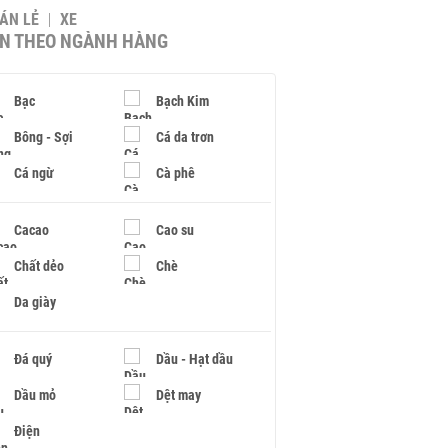
BÁN LẺ
XE
IN THEO NGÀNH HÀNG
Bạc
Bạch Kim
Bông - Sợi
Cá da trơn
Cá ngừ
Cà phê
Cacao
Cao su
Chất dẻo
Chè
Da giày
Đá quý
Dầu - Hạt dầu
Dầu mỏ
Dệt may
Điện