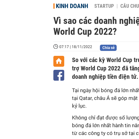
KINH DOANH
STARTUP
CÂU CHU
Vì sao các doanh nghiệ
World Cup 2022?
07:17 | 18/11/2022
Chia sẻ
So với các kỳ World Cup tr
trợ World Cup 2022 đã tăn
doanh nghiệp tiền điện tử.
Tại ngày hội bóng đá lớn nh
tại Qatar, châu Á sẽ góp mặt
kỷ lục.
Không chỉ đạt được số lượng 
bóng đá lớn nhất hành tin nă
từ các công ty có trụ sở tại 