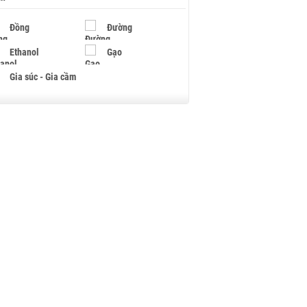
Đồng
Đường
Ethanol
Gạo
Gia súc - Gia cầm
Giấy
Gỗ
Hạt điều
Hồ tiêu - Hạt tiêu
Khí đốt
Kim loại khác
Mắc ca
Muối
Ngũ cốc
Nhựa - Hạt nhựa
Palladium
Phân bón