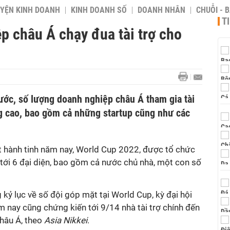
YỆN KINH DOANH
KINH DOANH SỐ
DOANH NHÂN
CHUỖI - 
T
p châu Á chạy đua tài trợ cho
ước, số lượng doanh nghiệp châu Á tham gia tài
g cao, bao gồm cả những startup cũng như các
ất hành tinh năm nay, World Cup 2022, được tổ chức
 tới 6 đại diện, bao gồm cả nước chủ nhà, một con số
kỷ lục về số đội góp mặt tại World Cup, kỳ đại hội
m nay cũng chứng kiến tới 9/14 nhà tài trợ chính đến
châu Á, theo
Asia Nikkei
.