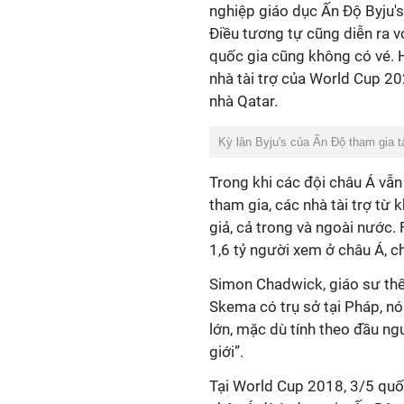
nghiệp giáo dục Ấn Độ Byju'
Điều tương tự cũng diễn ra v
quốc gia cũng không có vé.
nhà tài trợ của World Cup 20
nhà Qatar.
Kỳ lân Byju's của Ấn Độ tham gia t
Trong khi các đội châu Á vẫn
tham gia, các nhà tài trợ từ
giả, cả trong và ngoài nước.
1,6 tỷ người xem ở châu Á, c
Simon Chadwick, giáo sư thể t
Skema có trụ sở tại Pháp, nói
lớn, mặc dù tính theo đầu ng
giới”.
Tại World Cup 2018, 3/5 quố