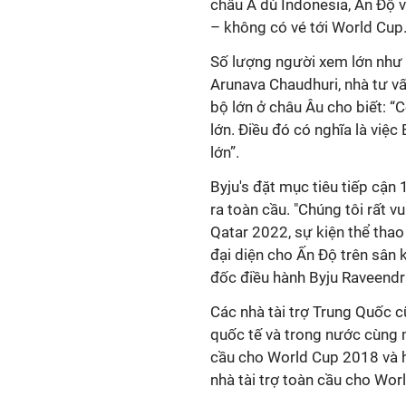
châu Á dù Indonesia, Ấn Độ 
– không có vé tới World Cup.
Số lượng người xem lớn như v
Arunava Chaudhuri, nhà tư vấ
bộ lớn ở châu Âu cho biết: “Có
lớn. Điều đó có nghĩa là việc
lớn”.
Byju's đặt mục tiêu tiếp cận
ra toàn cầu. "Chúng tôi rất v
Qatar 2022, sự kiện thể thao 
đại diện cho Ấn Độ trên sân 
đốc điều hành Byju Raveendr
Các nhà tài trợ Trung Quốc c
quốc tế và trong nước cùng 
cầu cho World Cup 2018 và h
nhà tài trợ toàn cầu cho Wor