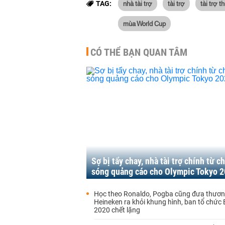
nhà tài trợ
tài trợ
tài trợ 
TAG:
mùa World Cup
CÓ THỂ BẠN QUAN TÂM
Sợ bị tẩy chay, nhà tài trợ chính từ c
sóng quảng cáo cho Olympic Tokyo 
Học theo Ronaldo, Pogba cũng đưa thươn
Heineken ra khỏi khung hình, ban tổ chức
2020 chết lặng