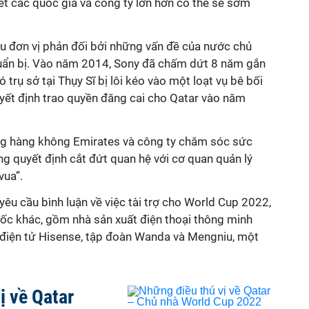
ết các quốc gia và công ty lớn hơn có thể sẽ sớm
u đơn vị phản đối bởi những vấn đề của nước chủ
huẩn bị. Vào năm 2014, Sony đã chấm dứt 8 năm gắn
 trụ sở tại Thụy Sĩ bị lôi kéo vào một loạt vụ bê bối
yết định trao quyền đăng cai cho Qatar vào năm
ãng hàng không Emirates và công ty chăm sóc sức
 quyết định cắt đứt quan hệ với cơ quan quản lý
vua”.
yêu cầu bình luận về việc tài trợ cho World Cup 2022,
ốc khác, gồm nhà sản xuất điện thoại thông minh
và điện tử Hisense, tập đoàn Wanda và Mengniu, một
ị về Qatar