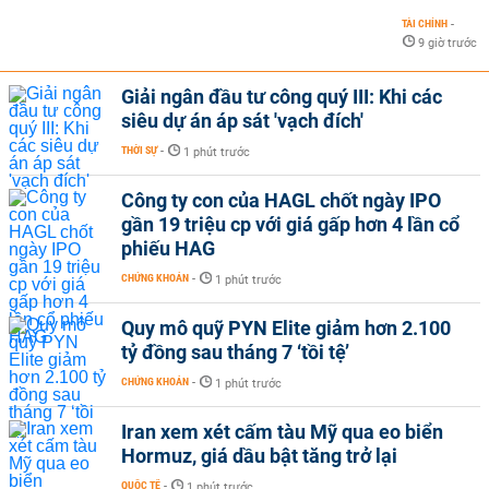
TÀI CHÍNH
-
9 giờ trước
Giải ngân đầu tư công quý III: Khi các
siêu dự án áp sát 'vạch đích'
THỜI SỰ
-
1 phút trước
Công ty con của HAGL chốt ngày IPO
gần 19 triệu cp với giá gấp hơn 4 lần cổ
phiếu HAG
CHỨNG KHOÁN
-
1 phút trước
Quy mô quỹ PYN Elite giảm hơn 2.100
tỷ đồng sau tháng 7 ‘tồi tệ’
CHỨNG KHOÁN
-
1 phút trước
Iran xem xét cấm tàu Mỹ qua eo biển
Hormuz, giá dầu bật tăng trở lại
QUỐC TẾ
-
1 phút trước