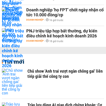
Doanh nghiệp 'họ FPT' chốt ngày nhận cổ
tức 10.000 đồng/cp
DOANH NGHIỆP
-
16 giờ trước
PNJ triệu tập họp bất thường, dự kiến
điều chỉnh kế hoạch kinh doanh 2026
DOANH NGHIỆP
-
18 giờ trước
Tin mới
Chủ show 'Anh trai vượt ngàn chông gai' liên
tiếp giải thế công ty con
Trào lưu dùng AI giao dịch chứng khoán: Cơ