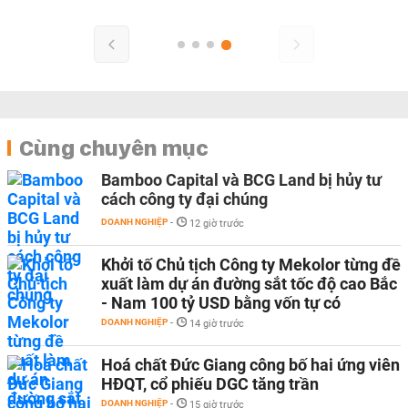
Cùng chuyên mục
Bamboo Capital và BCG Land bị hủy tư
cách công ty đại chúng
DOANH NGHIỆP
-
12 giờ trước
Khởi tố Chủ tịch Công ty Mekolor từng đề
xuất làm dự án đường sắt tốc độ cao Bắc
- Nam 100 tỷ USD bằng vốn tự có
DOANH NGHIỆP
-
14 giờ trước
Hoá chất Đức Giang công bố hai ứng viên
HĐQT, cổ phiếu DGC tăng trần
DOANH NGHIỆP
-
15 giờ trước