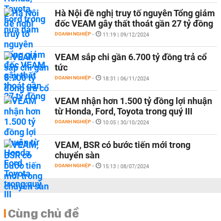
Hà Nội đề nghị truy tố nguyên Tổng giám
đốc VEAM gây thất thoát gần 27 tỷ đồng
DOANH NGHIỆP
-
11:19 | 09/12/2024
VEAM sắp chi gần 6.700 tỷ đồng trả cổ
tức
DOANH NGHIỆP
-
18:31 | 06/11/2024
VEAM nhận hơn 1.500 tỷ đồng lợi nhuận
từ Honda, Ford, Toyota trong quý III
DOANH NGHIỆP
-
10:05 | 30/10/2024
VEAM, BSR có bước tiến mới trong
chuyển sàn
DOANH NGHIỆP
-
15:13 | 08/07/2024
Cùng chủ đề