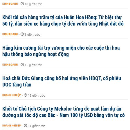
KINH DOANH
-
10 giờ trước
Khối tài sản hàng trăm tỷ của Huấn Hoa Hồng: Từ biệt thự
50 tỷ, dàn siêu xe hàng chục tỷ đến vườn tùng Nhật đắt đỏ
KINH DOANH
-
6 giờ trước
Hãng kim cương tài trợ vương miện cho các cuộc thi hoa
hậu thông báo ngừng hoạt động
KINH DOANH
-
15 giờ trước
Hoá chất Đức Giang công bố hai ứng viên HĐQT, cổ phiếu
DGC tăng trần
DOANH NGHIỆP
-
15 giờ trước
Khởi tố Chủ tịch Công ty Mekolor từng đề xuất làm dự án
đường sắt tốc độ cao Bắc - Nam 100 tỷ USD bằng vốn tự có
DOANH NGHIỆP
-
14 giờ trước