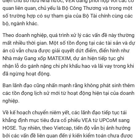
diện chủ sở hữu Nhà nước, VEA đang phối hợp với các cơ
quan liên quan, chủ yếu là Bộ Công Thương và trong một
số trường hợp có sự tham gia của Bộ Tài chính cùng các
bộ, ngành khác.
Theo doanh nghiệp, quá trình xử lý các vấn đề này thường
mất nhiều thời gian. Một số tồn đọng tại các tài sản và dự
án cũ vẫn chưa được giải quyết dứt điểm, điển hình như
Nhà máy Gang xốp MATEXIM, dự án hiện tiếp tục ghi
nhận lỗ do gánh nặng chi phí khấu hao và lãi vay trong khi
đã ngừng hoạt động.
Ban lãnh đạo cũng nhấn mạnh rằng không phát sinh thêm
các tồn đọng lịch sử mới từ hoạt động hiện tại của doanh
nghiệp.
Về kế hoạch chuyển niêm yết, các lãnh đạo tiếp tục tái
khẳng định mục tiêu đưa cổ phiếu VEA từ UPCoM sang
HOSE. Tuy nhiên, theo Vietcap, tiến độ vẫn bị ảnh hưởng
bởi các vấn đề liên quan đến ý kiến kiểm toán chưa được