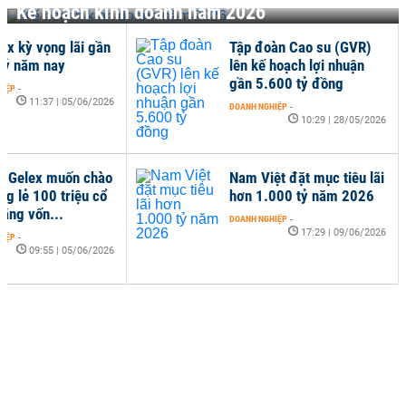
Kế hoạch kinh doanh năm 2026
x kỳ vọng lãi gần
Tập đoàn Cao su (GVR)
tỷ năm nay
lên kế hoạch lợi nhuận
gần 5.600 tỷ đồng
HIỆP
-
11:37 | 05/06/2026
DOANH NGHIỆP
-
10:29 | 28/05/2026
g Gelex muốn chào
Nam Việt đặt mục tiêu lãi
ng lẻ 100 triệu cổ
hơn 1.000 tỷ năm 2026
tăng vốn...
DOANH NGHIỆP
-
17:29 | 09/06/2026
HIỆP
-
09:55 | 05/06/2026