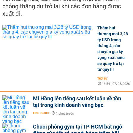
chóng thặng dự trở lại khi các đơn hàng được
xuất đi.
Thâm hụt
thương mại 3,28
tỷ USD trong
tháng 4, các
chuyên gia kỳ
vọng xuất siêu
sẽ quay trở lại
từ quý III
THỜI SỰ
-
16:54 | 07/05/2026
Mi Hồng lên tiếng sau kết luận về tồn
tại trong kinh doanh vàng bạc
KINH DOANH
-
1 phút trước
Chuỗi phòng gym tại TP HCM bất ngờ