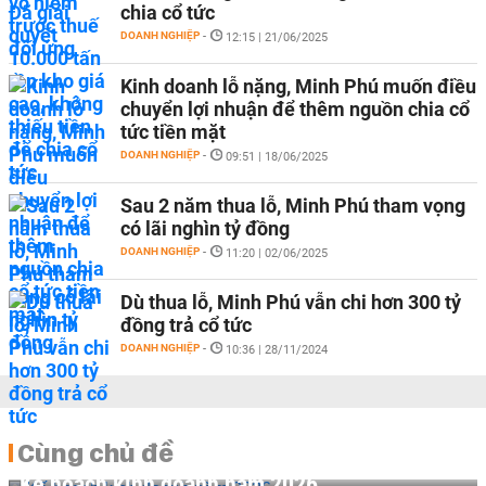
chia cổ tức
DOANH NGHIỆP
-
12:15 | 21/06/2025
Kinh doanh lỗ nặng, Minh Phú muốn điều
chuyển lợi nhuận để thêm nguồn chia cổ
tức tiền mặt
DOANH NGHIỆP
-
09:51 | 18/06/2025
Sau 2 năm thua lỗ, Minh Phú tham vọng
có lãi nghìn tỷ đồng
DOANH NGHIỆP
-
11:20 | 02/06/2025
Dù thua lỗ, Minh Phú vẫn chi hơn 300 tỷ
đồng trả cổ tức
DOANH NGHIỆP
-
10:36 | 28/11/2024
Cùng chủ đề
Kế hoạch kinh doanh năm 2026