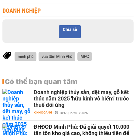
DOANH NGHIỆP
Chia sẻ
minh phú
vua tôm Minh Phú
MPC
Có thể bạn quan tâm
Doanh nghiệp thủy sản, dệt may, gỗ kết
thúc năm 2025 'hữu kinh vô hiểm' trước
thuế đối ứng
KINH DOANH
-
10:43 | 27/01/2026
ĐHĐCĐ Minh Phú: Đã giải quyết 10.000
tấn tồn kho giá cao, không thiếu tiền để