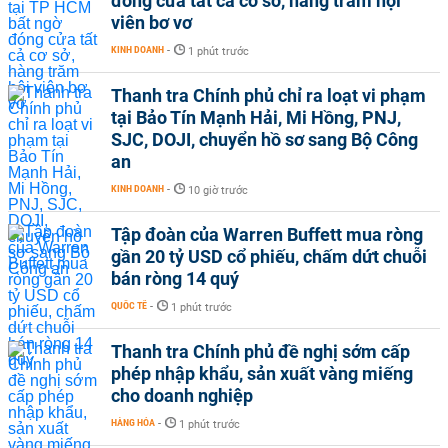
đóng cửa tất cả cơ sở, hàng trăm hội
viên bơ vơ
KINH DOANH
-
1 phút trước
Thanh tra Chính phủ chỉ ra loạt vi phạm
tại Bảo Tín Mạnh Hải, Mi Hồng, PNJ,
SJC, DOJI, chuyển hồ sơ sang Bộ Công
an
KINH DOANH
-
10 giờ trước
Tập đoàn của Warren Buffett mua ròng
gần 20 tỷ USD cổ phiếu, chấm dứt chuỗi
bán ròng 14 quý
QUỐC TẾ
-
1 phút trước
Thanh tra Chính phủ đề nghị sớm cấp
phép nhập khẩu, sản xuất vàng miếng
cho doanh nghiệp
HÀNG HÓA
-
1 phút trước