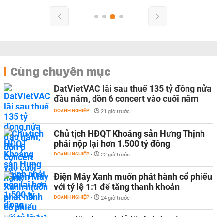
Cùng chuyên mục
DatVietVAC lãi sau thuế 135 tỷ đồng nửa
đầu năm, dồn 6 concert vào cuối năm
DOANH NGHIỆP
-
21 giờ trước
Chủ tịch HĐQT Khoáng sản Hưng Thịnh
phải nộp lại hơn 1.500 tỷ đồng
DOANH NGHIỆP
-
22 giờ trước
Điện Máy Xanh muốn phát hành cổ phiếu
với tỷ lệ 1:1 để tăng thanh khoản
DOANH NGHIỆP
-
24 giờ trước