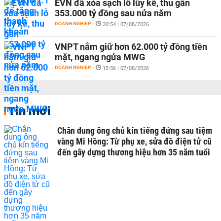
EVN đã xóa sạch lỗ lũy kế, thu gần
353.000 tỷ đồng sau nửa năm
DOANH NGHIỆP
-
20:54 | 07/08/2026
VNPT nắm giữ hơn 62.000 tỷ đồng tiền
mặt, ngang ngửa MWG
DOANH NGHIỆP
-
15:56 | 07/08/2026
Tin mới
Chân dung ông chủ kín tiếng đứng sau tiệm
vàng Mi Hồng: Từ phụ xe, sửa đồ điện tử cũ
đến gây dựng thương hiệu hơn 35 năm tuổi