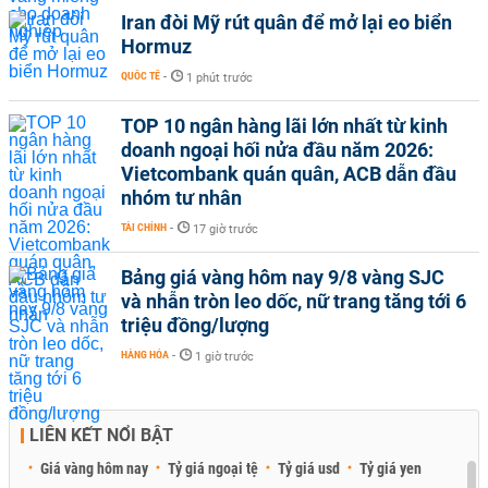
Iran đòi Mỹ rút quân để mở lại eo biển
Hormuz
QUỐC TẾ
-
1 phút trước
TOP 10 ngân hàng lãi lớn nhất từ kinh
doanh ngoại hối nửa đầu năm 2026:
Vietcombank quán quân, ACB dẫn đầu
nhóm tư nhân
TÀI CHÍNH
-
17 giờ trước
Bảng giá vàng hôm nay 9/8 vàng SJC
và nhẫn tròn leo dốc, nữ trang tăng tới 6
triệu đồng/lượng
HÀNG HÓA
-
1 giờ trước
LIÊN KẾT NỔI BẬT
Giá vàng hôm nay
Tỷ giá ngoại tệ
Tỷ giá usd
Tỷ giá yen