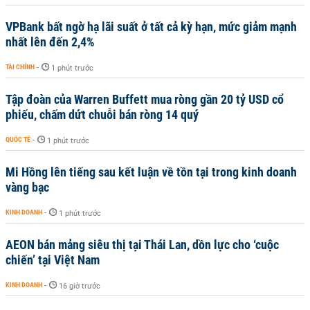
VPBank bất ngờ hạ lãi suất ở tất cả kỳ hạn, mức giảm mạnh
nhất lên đến 2,4%
TÀI CHÍNH
-
1 phút trước
Tập đoàn của Warren Buffett mua ròng gần 20 tỷ USD cổ
phiếu, chấm dứt chuỗi bán ròng 14 quý
QUỐC TẾ
-
1 phút trước
Mi Hồng lên tiếng sau kết luận về tồn tại trong kinh doanh
vàng bạc
KINH DOANH
-
1 phút trước
AEON bán mảng siêu thị tại Thái Lan, dồn lực cho ‘cuộc
chiến’ tại Việt Nam
KINH DOANH
-
16 giờ trước