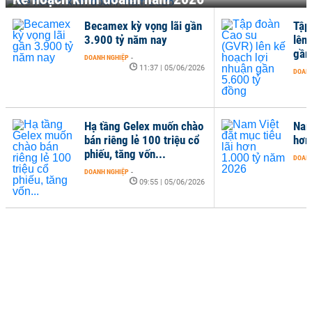
Becamex kỳ vọng lãi gần
Tập
3.900 tỷ năm nay
lên
gần
DOANH NGHIỆP
-
11:37 | 05/06/2026
DOANH
Hạ tầng Gelex muốn chào
Nam
bán riêng lẻ 100 triệu cổ
hơn
phiếu, tăng vốn...
DOANH
DOANH NGHIỆP
-
09:55 | 05/06/2026