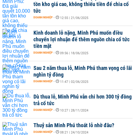
tồn kho giá cao, không thiếu tiền để chia cổ
tức
DOANH NGHIỆP
-
12:55 | 21/06/2025
Kinh doanh lỗ nặng, Minh Phú muốn điều
chuyển lợi nhuận để thêm nguồn chia cổ tức
tiền mặt
DOANH NGHIỆP
-
09:56 | 18/06/2025
Sau 2 năm thua lỗ, Minh Phú tham vọng có lãi
nghìn tỷ đồng
DOANH NGHIỆP
-
11:47 | 02/06/2025
Dù thua lỗ, Minh Phú vẫn chi hơn 300 tỷ đồng
trả cổ tức
DOANH NGHIỆP
-
10:27 | 28/11/2024
Thuỷ sản Minh Phú thoát lỗ nhờ đâu?
DOANH NGHIỆP
-
08:21 | 24/10/2024