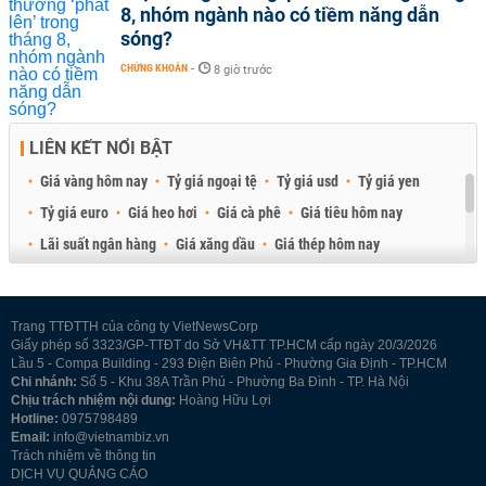
8, nhóm ngành nào có tiềm năng dẫn
sóng?
CHỨNG KHOÁN
-
8 giờ trước
LIÊN KẾT NỔI BẬT
Giá vàng hôm nay
Tỷ giá ngoại tệ
Tỷ giá usd
Tỷ giá yen
Tỷ giá euro
Giá heo hơi
Giá cà phê
Giá tiêu hôm nay
Lãi suất ngân hàng
Giá xăng dầu
Giá thép hôm nay
Giá sầu riêng
Giá thịt heo
Giá gạo
Giá cao su
Best Retail Brokers
Diễn đàn đầu tư Việt Nam 2026
Trang TTĐTTH của công ty VietNewsCorp
Giấy phép số 3323/GP-TTĐT do Sở VH&TT TP.HCM cấp ngày 20/3/2026
Lầu 5 - Compa Building - 293 Điện Biên Phủ - Phường Gia Định - TP.HCM
Chi nhánh:
Số 5 - Khu 38A Trần Phú - Phường Ba Đình - TP. Hà Nội
Chịu trách nhiệm nội dung:
Hoàng Hữu Lợi
Hotline:
0975798489
Email:
info@vietnambiz.vn
Trách nhiệm về thông tin
DỊCH VỤ QUẢNG CÁO