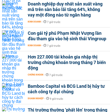
Doanh nghiệp duy nhất sản xuất vàng
mã trên sàn báo lãi tăng 64%, không
vay một đồng nào từ ngân hàng
KINH DOANH
-
7 giờ trước
Con gái tỷ phú Phạm Nhật Vượng lần
đầu tham gia vào hệ sinh thái Vingroup
KINH DOANH
-
7 giờ trước
Hơn 227.000 tài khoản gia nhập thị
trường chứng khoán trong tháng 7 biến
động
CHỨNG KHOÁN
-
7 giờ trước
Bamboo Capital và BCG Land bị hủy tư
cách công ty đại chúng
DOANH NGHIỆP
-
9 giờ trước
Thị trường thường ‘phất lên’ trong tháng