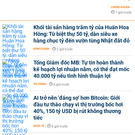
CHỨNG KHOÁN
-
7 giờ trước
Khối tài sản hàng trăm tỷ của Huấn Hoa
Hồng: Từ biệt thự 50 tỷ, dàn siêu xe
hàng chục tỷ đến vườn tùng Nhật đắt đỏ
KINH DOANH
-
2 giờ trước
Tổng Giám đốc MB: Tự tin hoàn thành
kế hoạch lợi nhuận năm, có thể đạt mốc
40.000 tỷ nếu tình hình thuận lợi
TÀI CHÍNH
-
6 giờ trước
AI trở nên 'đáng sợ' hơn Bitcoin: Giới
đầu tư tháo chạy vì thị trường bốc hơi
40%, 150 tỷ USD bị rút không thương
tiếc
QUỐC TẾ
-
6 giờ trước