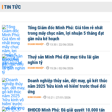
TIN TỨC
Tổng Giám đốc Minh Phú: Giá tôm rẻ nhất
trong mấy chục năm, lợi nhuận 5 tháng đạt
gần nửa kế hoạch
DOANH NGHIỆP
-
13:30 | 22/06/2026
Thuỷ sản Minh Phú đặt mục tiêu lãi gần
nghìn tỷ
DOANH NGHIỆP
-
15:26 | 02/06/2026
Doanh nghiệp thủy sản, dệt may, gỗ kết thúc
năm 2025 'hữu kinh vô hiểm' trước thuế đối
ứng
KINH DOANH
-
10:21 | 27/01/2026
ĐHĐCĐ Minh Phú: Đã giải quyết 10.000 tấn