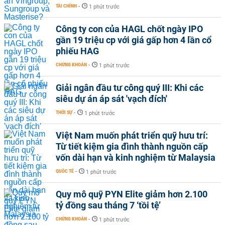
TÀI CHÍNH
-
1 phút trước
Công ty con của HAGL chốt ngày IPO
gần 19 triệu cp với giá gấp hơn 4 lần cổ
phiếu HAG
CHỨNG KHOÁN
-
1 phút trước
Giải ngân đầu tư công quý III: Khi các
siêu dự án áp sát 'vạch đích'
THỜI SỰ
-
1 phút trước
Việt Nam muốn phát triển quỹ hưu trí:
Từ tiết kiệm gia đình thành nguồn cấp
vốn dài hạn và kinh nghiệm từ Malaysia
QUỐC TẾ
-
1 phút trước
Quy mô quỹ PYN Elite giảm hơn 2.100
tỷ đồng sau tháng 7 ‘tồi tệ’
CHỨNG KHOÁN
-
1 phút trước