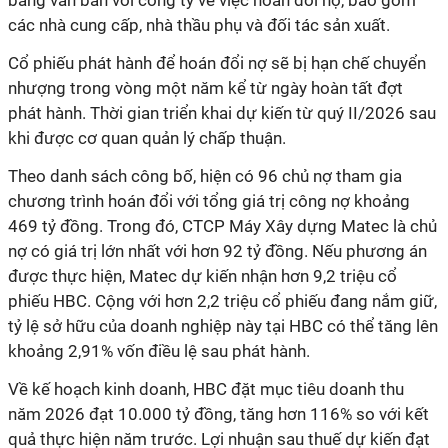
bằng văn bản với công ty về việc hoán đổi nợ, bao gồm
các nhà cung cấp, nhà thầu phụ và đối tác sản xuất.
Cổ phiếu phát hành để hoán đổi nợ sẽ bị hạn chế chuyển
nhượng trong vòng một năm kể từ ngày hoàn tất đợt
phát hành. Thời gian triển khai dự kiến từ quý II/2026 sau
khi được cơ quan quản lý chấp thuận.
Theo danh sách công bố, hiện có 96 chủ nợ tham gia
chương trình hoán đổi với tổng giá trị công nợ khoảng
469 tỷ đồng. Trong đó, CTCP Máy Xây dựng Matec là chủ
nợ có giá trị lớn nhất với hơn 92 tỷ đồng. Nếu phương án
được thực hiện, Matec dự kiến nhận hơn 9,2 triệu cổ
phiếu HBC. Cộng với hơn 2,2 triệu cổ phiếu đang nắm giữ,
tỷ lệ sở hữu của doanh nghiệp này tại HBC có thể tăng lên
khoảng 2,91% vốn điều lệ sau phát hành.
Về kế hoạch kinh doanh, HBC đặt mục tiêu doanh thu
năm 2026 đạt 10.000 tỷ đồng, tăng hơn 116% so với kết
quả thực hiện năm trước. Lợi nhuận sau thuế dự kiến đạt