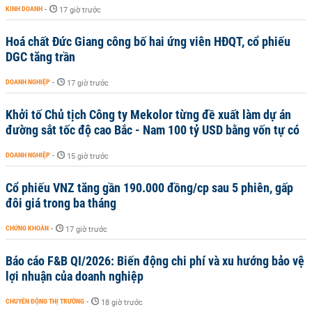
KINH DOANH
-
17 giờ trước
Hoá chất Đức Giang công bố hai ứng viên HĐQT, cổ phiếu
DGC tăng trần
DOANH NGHIỆP
-
17 giờ trước
Khởi tố Chủ tịch Công ty Mekolor từng đề xuất làm dự án
đường sắt tốc độ cao Bắc - Nam 100 tỷ USD bằng vốn tự có
DOANH NGHIỆP
-
15 giờ trước
Cổ phiếu VNZ tăng gần 190.000 đồng/cp sau 5 phiên, gấp
đôi giá trong ba tháng
CHỨNG KHOÁN
-
17 giờ trước
Báo cáo F&B QI/2026: Biến động chi phí và xu hướng bảo vệ
lợi nhuận của doanh nghiệp
CHUYỂN ĐỘNG THỊ TRƯỜNG
-
18 giờ trước