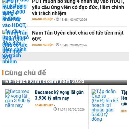
PC1 muốn bổ sung 4 nhân sự vào HĐQT,
yêu cầu ứng viên có đạo đức, liêm chính
và trách nhiệm
DOANH NGHIỆP
-
15:48 | 03/07/2026
Nam Tân Uyên chốt chia cổ tức tiền mặt
60%
DOANH NGHIỆP
-
15:49 | 29/06/2026
Cùng chủ đề
Kế hoạch kinh doanh năm 2026
Becamex kỳ vọng lãi gần
Tập
3.900 tỷ năm nay
lên
gần
DOANH NGHIỆP
-
11:37 | 05/06/2026
DOANH