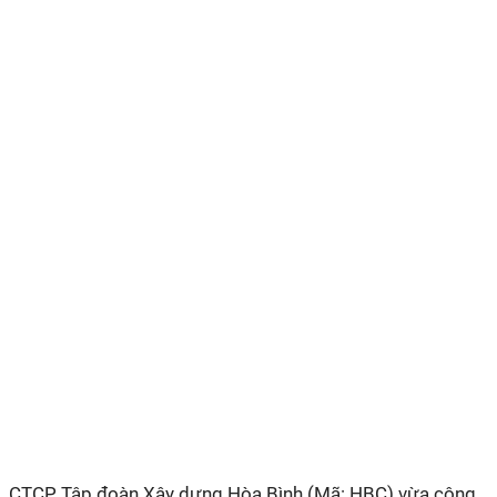
CTCP Tập đoàn Xây dựng Hòa Bình (Mã: HBC) vừa công