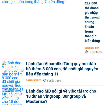
227.000
tài khoản
gia nhập
thị trường
chứng
khoán
trong
tháng 7
biến động
CHỨNG KHOÁN
-
12 giờ trước
Lãnh đạo Vinamilk: Tăng quy mô đàn
bò thêm 8.000 con, đã chốt giá nguyên
liệu đến tháng 11
DOANH NGHIỆP
-
1 phút trước
Lãnh đạo MB nói gì về việc tài trợ cho
18 dự án Vingroup, Sungroup và
Masterise?