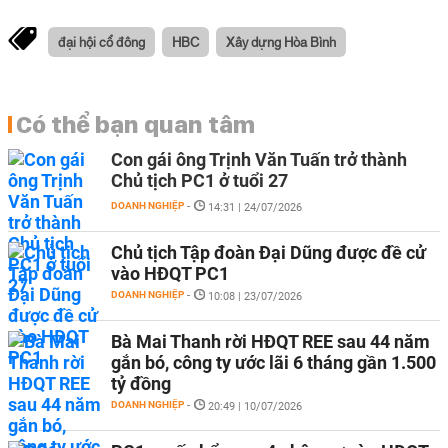
đại hội cổ đông
HBC
Xây dựng Hòa Bình
Có thể bạn quan tâm
Con gái ông Trịnh Văn Tuấn trở thành
Chủ tịch PC1 ở tuổi 27
DOANH NGHIỆP
-
14:31 | 24/07/2026
Chủ tịch Tập đoàn Đại Dũng được đề cử
vào HĐQT PC1
DOANH NGHIỆP
-
10:08 | 23/07/2026
Bà Mai Thanh rời HĐQT REE sau 44 năm
gắn bó, công ty ước lãi 6 tháng gần 1.500
tỷ đồng
DOANH NGHIỆP
-
20:49 | 10/07/2026