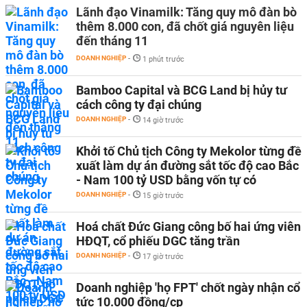
Lãnh đạo Vinamilk: Tăng quy mô đàn bò
thêm 8.000 con, đã chốt giá nguyên liệu
đến tháng 11
DOANH NGHIỆP
-
1 phút trước
Bamboo Capital và BCG Land bị hủy tư
cách công ty đại chúng
DOANH NGHIỆP
-
14 giờ trước
Khởi tố Chủ tịch Công ty Mekolor từng đề
xuất làm dự án đường sắt tốc độ cao Bắc
- Nam 100 tỷ USD bằng vốn tự có
DOANH NGHIỆP
-
15 giờ trước
Hoá chất Đức Giang công bố hai ứng viên
HĐQT, cổ phiếu DGC tăng trần
DOANH NGHIỆP
-
17 giờ trước
Doanh nghiệp 'họ FPT' chốt ngày nhận cổ
tức 10.000 đồng/cp