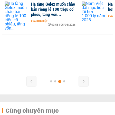
Hạ tầng Gelex muốn chào
Nam
bán riêng lẻ 100 triệu cổ
hơn
phiếu, tăng vốn...
DOANH
DOANH NGHIỆP
-
09:55 | 05/06/2026
Cùng chuyên mục