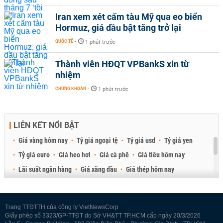
Iran xem xét cấm tàu Mỹ qua eo biển
Hormuz, giá dầu bật tăng trở lại
QUỐC TẾ
-
1 phút trước
Thành viên HĐQT VPBankS xin từ
nhiệm
CHỨNG KHOÁN
-
1 phút trước
LIÊN KẾT NỔI BẬT
Giá vàng hôm nay
Tỷ giá ngoại tệ
Tỷ giá usd
Tỷ giá yen
Tỷ giá euro
Giá heo hơi
Giá cà phê
Giá tiêu hôm nay
Lãi suất ngân hàng
Giá xăng dầu
Giá thép hôm nay
Giá sầu riêng
Giá thịt heo
Giá gạo
Giá cao su
Best Retail Brokers
Diễn đàn đầu tư Việt Nam 2026
Trang TTĐTTH của công ty VietNewsCorp
Giấy phép số 3323/GP-TTĐT do Sở VH&TT TP.HCM cấp ngày 20/3/2026