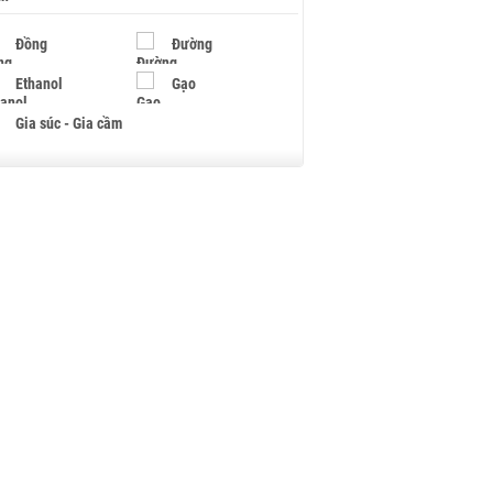
Đồng
Đường
Ethanol
Gạo
Gia súc - Gia cầm
Giấy
Gỗ
Hạt điều
Hồ tiêu - Hạt tiêu
Khí đốt
Kim loại khác
Mắc ca
Muối
Ngũ cốc
Nhựa - Hạt nhựa
Palladium
Phân bón