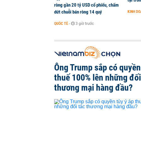
tại tro
ròng gần 20 tỷ USD cổ phiếu, chấm
dứt chuỗi bán ròng 14 quý
KINH D
QUỐC TẾ
-
3 giờ trước
Ông Trump sắp có quyền 
thuế 100% lên những đối
thương mại hàng đầu?