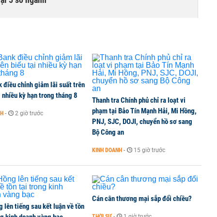
 liên quan đến vấn đề nộp thuế
ất chấp căng thẳng địa chính trị
điều chỉnh giảm lãi suất trên
i nhiều kỳ hạn trong tháng 8
Thanh tra Chính phủ chỉ ra loạt vi
phạm tại Bảo Tín Mạnh Hải, Mi Hồng,
NH
-
2 giờ trước
PNJ, SJC, DOJI, chuyển hồ sơ sang
i doanh nghiệp bán dẫn hàng đầu của Mỹ
Bộ Công an
KINH DOANH
-
15 giờ trước
Cán cân thương mại sắp đổi chiều?
 lên tiếng sau kết luận về tồn
THỜI SỰ
-
1 giờ trước