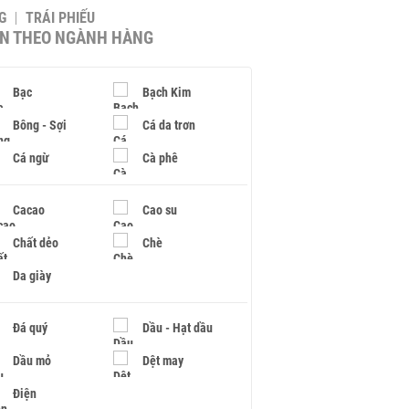
G
TRÁI PHIẾU
IN THEO NGÀNH HÀNG
Bạc
Bạch Kim
Bông - Sợi
Cá da trơn
Cá ngừ
Cà phê
Cacao
Cao su
Chất dẻo
Chè
Da giày
Đá quý
Dầu - Hạt dầu
Dầu mỏ
Dệt may
Điện