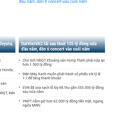
Toyota,
DatVietVAC lãi sau thuế 135 tỷ đồng nửa
đầu năm, dồn 6 concert vào cuối năm
c
Chủ tịch HĐQT Khoáng sản Hưng Thịnh phải nộp lại
hơn 1.500 tỷ đồng
ừ Honda,
Điện Máy Xanh muốn phát hành cổ phiếu với tỷ lệ
1:1 để tăng thanh khoản
 sàn
EVN đã xóa sạch lỗ lũy kế, thu gần 353.000 tỷ đồng
sau nửa năm
ĐQT, kiên
VNPT nắm giữ hơn 62.000 tỷ đồng tiền mặt, ngang
ngửa MWG