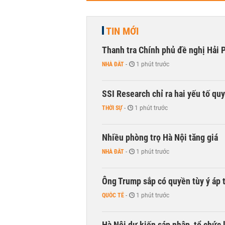
TIN MỚI
Thanh tra Chính phủ đề nghị Hải P
NHÀ ĐẤT
-
1 phút trước
SSI Research chỉ ra hai yếu tố qu
THỜI SỰ
-
1 phút trước
Nhiều phòng trọ Hà Nội tăng giá
NHÀ ĐẤT
-
1 phút trước
Ông Trump sắp có quyền tùy ý áp 
QUỐC TẾ
-
1 phút trước
Hà Nội dự kiến sáp nhập, tổ chức 