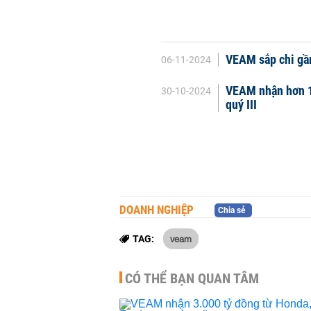
VEAM sắp chi gần
06-11-2024
VEAM nhận hơn 1.
30-10-2024
quý III
DOANH NGHIỆP
Chia sẻ
veam
TAG:
CÓ THỂ BẠN QUAN TÂM