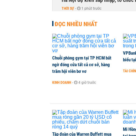
THỜI SỰ
-
1 phút trước
ĐỌC NHIỀU NHẤT
PNJ công bố thông tin bất thường
KINH DOANH
-
1 phút trước
Vận tải biển toàn cầu tăng mạnh b
VPBank 
Chuỗi phòng gym tại TP HCM bất
biểu tạ
QUỐC TẾ
-
1 phút trước
ngờ đóng cửa tất cả cơ sở, hàng
trăm hội viên bơ vơ
TÀI CHÍ
Việt Nam là điểm đến hấp dẫn vớ
KINH DOANH
-
4 giờ trước
THỜI SỰ
-
1 phút trước
Mi Hồng
Tập đoàn của Warren Buffett mua