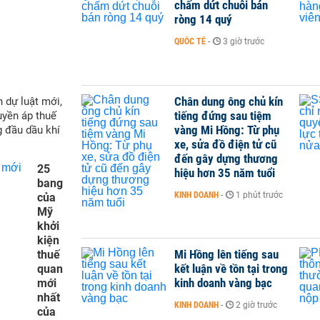
chấm dứt chuỗi bán
ròng 14 quý
QUỐC TẾ
-
3 giờ trước
Chân dung ông chủ kín
 dự luật mới,
tiếng đứng sau tiệm
yền áp thuế
vàng Mi Hồng: Từ phụ
g đầu dầu khí
xe, sửa đồ điện tử cũ
đến gây dựng thương
25
hiệu hơn 35 năm tuổi
bang
KINH DOANH
-
1 phút trước
của
Mỹ
khởi
kiện
Mi Hồng lên tiếng sau
thuế
kết luận về tồn tại trong
quan
kinh doanh vàng bạc
mới
nhất
KINH DOANH
-
2 giờ trước
của