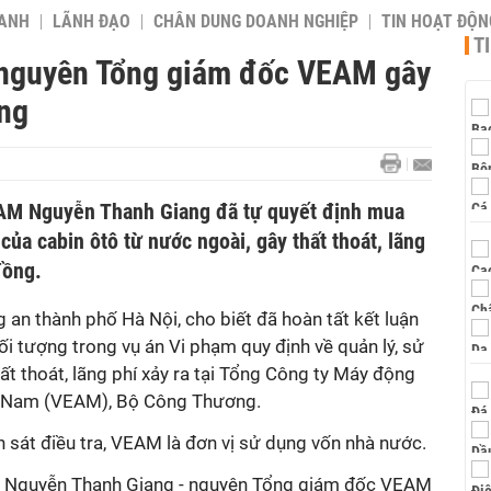
OANH
LÃNH ĐẠO
CHÂN DUNG DOANH NGHIỆP
TIN HOẠT ĐỘN
T
ố nguyên Tổng giám đốc VEAM gây
ồng
M Nguyễn Thanh Giang đã tự quyết định mua
của cabin ôtô từ nước ngoài, gây thất thoát, lãng
đồng.
 an thành phố Hà Nội, cho biết đã hoàn tất kết luận
đối tượng trong vụ án Vi phạm quy định về quản lý, sử
ất thoát, lãng phí xảy ra tại Tổng Công ty Máy động
t Nam (VEAM), Bộ Công Thương.
 sát điều tra, VEAM là đơn vị sử dụng vốn nhà nước.
 Nguyễn Thanh Giang - nguyên Tổng giám đốc VEAM