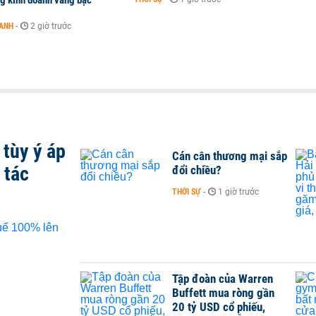
ng kinh doanh vàng bạc
OANH
-
2 giờ trước
tùy ý áp
Cán cân thương mại sắp
 tác
đổi chiều?
THỜI SỰ
-
1 giờ trước
Tập đoàn của Warren
Buffett mua ròng gần
20 tỷ USD cổ phiếu,