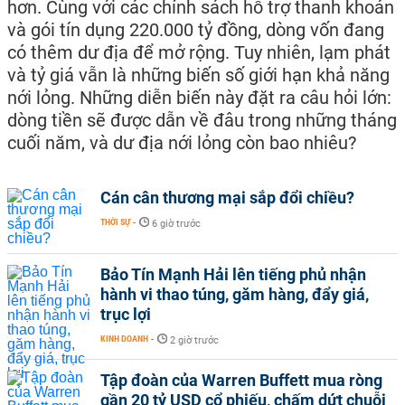
hơn. Cùng với các chính sách hỗ trợ thanh khoản
và gói tín dụng 220.000 tỷ đồng, dòng vốn đang
có thêm dư địa để mở rộng. Tuy nhiên, lạm phát
và tỷ giá vẫn là những biến số giới hạn khả năng
nới lỏng. Những diễn biến này đặt ra câu hỏi lớn:
dòng tiền sẽ được dẫn về đâu trong những tháng
cuối năm, và dư địa nới lỏng còn bao nhiêu?
Cán cân thương mại sắp đổi chiều?
THỜI SỰ
-
6 giờ trước
Bảo Tín Mạnh Hải lên tiếng phủ nhận
hành vi thao túng, găm hàng, đẩy giá,
trục lợi
KINH DOANH
-
2 giờ trước
Tập đoàn của Warren Buffett mua ròng
gần 20 tỷ USD cổ phiếu, chấm dứt chuỗi