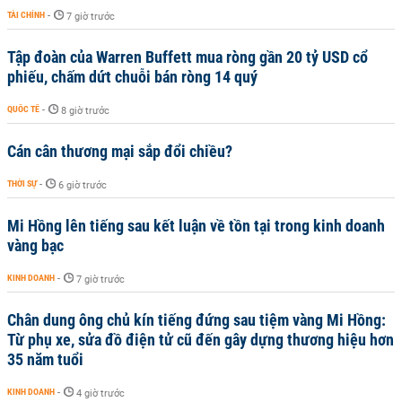
TÀI CHÍNH
-
7 giờ trước
Tập đoàn của Warren Buffett mua ròng gần 20 tỷ USD cổ
phiếu, chấm dứt chuỗi bán ròng 14 quý
QUỐC TẾ
-
8 giờ trước
Cán cân thương mại sắp đổi chiều?
THỜI SỰ
-
6 giờ trước
Mi Hồng lên tiếng sau kết luận về tồn tại trong kinh doanh
vàng bạc
KINH DOANH
-
7 giờ trước
Chân dung ông chủ kín tiếng đứng sau tiệm vàng Mi Hồng:
Từ phụ xe, sửa đồ điện tử cũ đến gây dựng thương hiệu hơn
35 năm tuổi
KINH DOANH
-
4 giờ trước