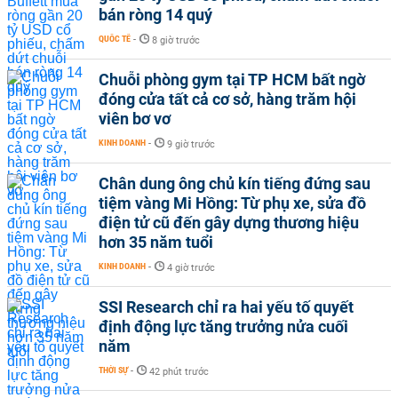
bán ròng 14 quý
QUỐC TẾ
-
8 giờ trước
Chuỗi phòng gym tại TP HCM bất ngờ
đóng cửa tất cả cơ sở, hàng trăm hội
viên bơ vơ
KINH DOANH
-
9 giờ trước
Chân dung ông chủ kín tiếng đứng sau
tiệm vàng Mi Hồng: Từ phụ xe, sửa đồ
điện tử cũ đến gây dựng thương hiệu
hơn 35 năm tuổi
KINH DOANH
-
4 giờ trước
SSI Research chỉ ra hai yếu tố quyết
định động lực tăng trưởng nửa cuối
năm
THỜI SỰ
-
42 phút trước