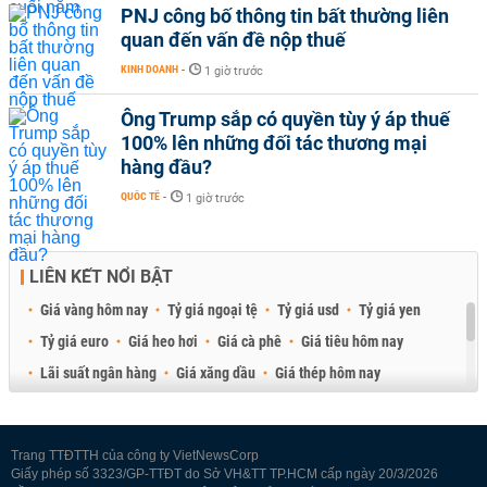
PNJ công bố thông tin bất thường liên
quan đến vấn đề nộp thuế
KINH DOANH
-
1 giờ trước
Ông Trump sắp có quyền tùy ý áp thuế
100% lên những đối tác thương mại
hàng đầu?
QUỐC TẾ
-
1 giờ trước
LIÊN KẾT NỔI BẬT
Giá vàng hôm nay
Tỷ giá ngoại tệ
Tỷ giá usd
Tỷ giá yen
Tỷ giá euro
Giá heo hơi
Giá cà phê
Giá tiêu hôm nay
Lãi suất ngân hàng
Giá xăng dầu
Giá thép hôm nay
Giá sầu riêng
Giá thịt heo
Giá gạo
Giá cao su
Best Retail Brokers
Diễn đàn đầu tư Việt Nam 2026
Trang TTĐTTH của công ty VietNewsCorp
Giấy phép số 3323/GP-TTĐT do Sở VH&TT TP.HCM cấp ngày 20/3/2026