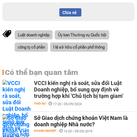
Chia sẻ
Luật doanh nghiệp
Ủy ban Thường vụ Quốc hội
công ty cổ phần
ỉ lệ sở hữu cổ phần phổ thông
Có thể bạn quan tâm
VCCI kiến nghị rà soát, sửa đổi Luật
Doanh nghiệp, bổ sung quy định về
trường hợp khi 'Chủ tịch bị tạm giam'
THỜI SỰ
-
17:20 | 05/09/2024
Sở Giao dịch chứng khoán Việt Nam là
doanh nghiệp Nhà nước?
DOANH NGHIỆP
-
15:00 | 09/09/2019