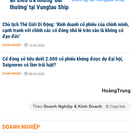
an điều tra những 'bất
thường' tại Vungtau Ship
Chủ tịch Thế Giới Di Động: 'Kinh doanh cổ phiếu của chính mình,
cạnh tranh với chính các cổ đông nhỏ lẻ trên sàn là không có
đạo đức'
DOANH NGHIỆP
-
12-05-2020
Cổ đông sở hữu dưới 2.000 cổ phiếu không được dự đại hội,
Saigonres có làm trái luật?
DOANH NGHIỆP
-
08-05-2020
HoàngTrung
Theo
Doanh Nghiệp & Kinh Doanh
Copy link
DOANH NGHIỆP