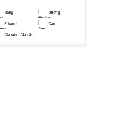
Đồng
Đường
Ethanol
Gạo
Gia súc - Gia cầm
Giấy
Gỗ
Hạt điều
Hồ tiêu - Hạt tiêu
Khí đốt
Kim loại khác
Mắc ca
Muối
Ngũ cốc
Nhựa - Hạt nhựa
Palladium
Phân bón