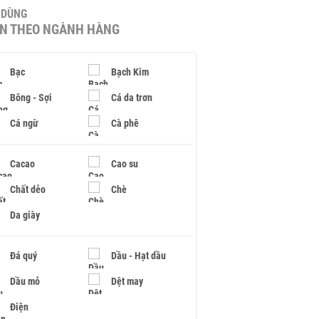
U DÙNG
IN THEO NGÀNH HÀNG
Bạc
Bạch Kim
Bông - Sợi
Cá da trơn
Cá ngừ
Cà phê
Cacao
Cao su
Chất dẻo
Chè
Da giày
Đá quý
Dầu - Hạt dầu
Dầu mỏ
Dệt may
Điện