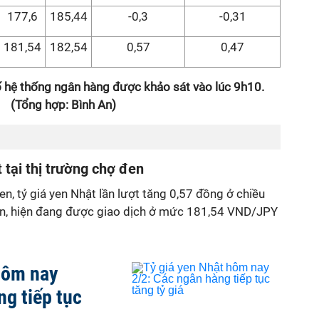
177,6
185,44
-0,3
-0,31
181,54
182,54
0,57
0,47
ố hệ thống ngân hàng được khảo sát vào lúc 9h10.
(
Tổng hợp: Bình An)
 tại thị trường chợ đen
en, tỷ giá yen
Nhật
lần lượt tăng 0,57 đồng ở
chiều
n, hiện đang được giao dịch ở
mức
181,54 VND/JPY
hôm nay
ng tiếp tục