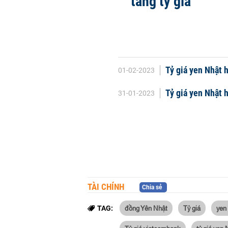
tăng tỷ giá
Tỷ giá yen Nhật 
01-02-2023
Tỷ giá yen Nhật 
31-01-2023
TÀI CHÍNH
Chia sẻ
đồng Yên Nhật
Tỷ giá
yen
TAG: