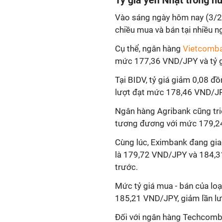
Tỷ giá
yen
Nhật trong n
Vào sáng ngày hôm nay (3/2
chiều mua và bán tại nhiều n
Cụ thể, ngân hàng
Vietcomb
mức 177,36 VND/JPY và tỷ g
Tại BIDV, tỷ giá giảm 0,08 đ
lượt đạt mức 178,46 VND/J
Ngân hàng Agribank cũng tri
tương đương với mức 179,2
Cùng lúc, Eximbank đang gia
là 179,72 VND/JPY và 184,3
trước.
Mức tỷ giá mua - bán của lo
185,21 VND/JPY, giảm lần lư
Đối với ngân hàng Techcomba