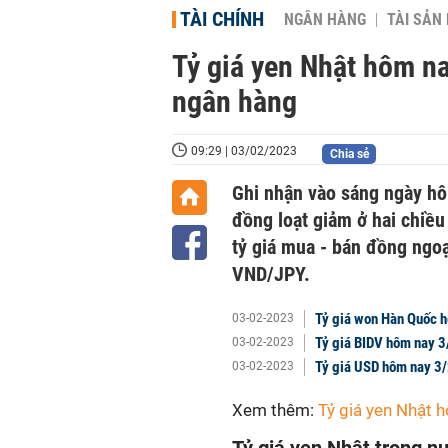
TÀI CHÍNH
NGÂN HÀNG
TÀI SẢN
Tỷ giá yen Nhật hôm nay
ngân hàng
09:29 | 03/02/2023
Chia sẻ
Ghi nhận vào sáng ngày hôm
đồng loạt giảm ở hai chiều 
tỷ giá mua - bán đồng ngoạ
VND/JPY.
Tỷ giá won Hàn Quốc h
03-02-2023
Tỷ giá BIDV hôm nay 3
03-02-2023
Tỷ giá USD hôm nay 3/
03-02-2023
Xem thêm:
Tỷ giá yen Nhật 