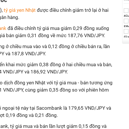
ước
),
tỷ giá
yen
Nhật
được điều chỉnh giảm trở lại ở hai
gân hàng.
ank
đã điều chỉnh tỷ giá mua giảm 0,29 đồng xuống
iá bán giảm 0,31 đồng về mức 187,76 VND/JPY.
ồng ở chiều mua vào và 0,12 đồng ở chiều bán ra, lần
PY và 187,8 VND/JPY.
ển khai mức giảm 0,38 đồng ở hai chiều mua và bán,
4 VND/JPY và 186,92 VND/JPY.
o dịch đồng yen Nhật với tỷ giá mua - bán tương ứng
1 VND/JPY, cùng giảm 0,35 đồng so với phiên hôm
ại ngoại tệ này tại Sacombank là 179,65 VND/JPY và
ợt 0,19 đồng và 0,21 đồng.
nk, tỷ giá mua và bán lần lượt giảm 0,15 đồng và