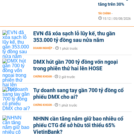
tăng trên 30%
TÀI CHÍNH
-
15:12 | 05/08/2026
EVN đã xóa sạch lỗ lũy kế, thu gần
353.000 tỷ đồng sau nửa năm
DOANH NGHIỆP
-
1 phút trước
DMX hút gần 700 tỷ đồng vốn ngoại
trong phiên thứ hai lên HOSE
CHỨNG KHOÁN
-
2 giờ trước
Tự doanh sang tay gần 700 tỷ đồng cổ
phiếu DMX cho ai?
CHỨNG KHOÁN
-
1 phút trước
NHNN cần tăng nắm giữ bao nhiêu cổ
phiếu CTG để sở hữu tối thiểu 65%
VietinBank?