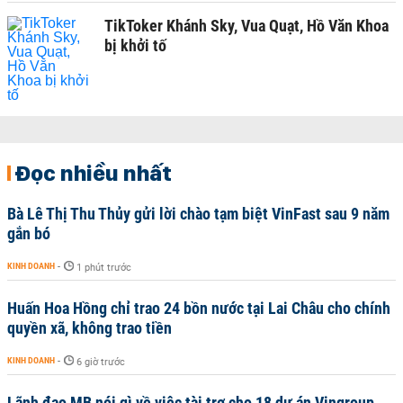
TikToker Khánh Sky, Vua Quạt, Hồ Văn Khoa
bị khởi tố
Đọc nhiều nhất
Bà Lê Thị Thu Thủy gửi lời chào tạm biệt VinFast sau 9 năm
gắn bó
KINH DOANH
-
1 phút trước
Huấn Hoa Hồng chỉ trao 24 bồn nước tại Lai Châu cho chính
quyền xã, không trao tiền
KINH DOANH
-
6 giờ trước
Lãnh đạo MB nói gì về việc tài trợ cho 18 dự án Vingroup,