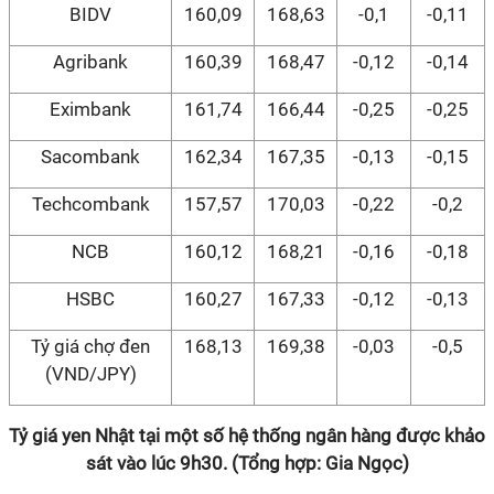
BIDV
160,09
168,63
-0,1
-0,11
Agribank
160,39
168,47
-0,12
-0,14
Eximbank
161,74
166,44
-0,25
-0,25
Sacombank
162,34
167,35
-0,13
-0,15
Techcombank
157,57
170,03
-0,22
-0,2
NCB
160,12
168,21
-0,16
-0,18
HSBC
160,27
167,33
-0,12
-0,13
Tỷ giá chợ đen
168,13
169,38
-0,03
-0,5
(VND/JPY)
Tỷ giá yen Nhật tại một số hệ thống ngân hàng được khảo
sát vào lúc 9h30. (Tổng hợp: Gia Ngọc)