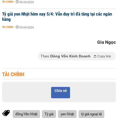
TÀI CHÍNH
-
06-04-2024
Tỷ giá yen Nhật hôm nay 5/4: Vẫn duy trì đà tăng tại các ngân
hàng
TÀI CHÍNH
-
05-04-2024
Gia Ngọc
Theo
Dòng Vốn Kinh Doanh
Copy link
TÀI CHÍNH
Chia sẻ
đồng Yên Nhật
Tỷ giá
yen Nhật
tỷ giá ngoại tệ