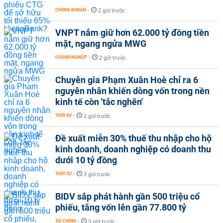
CHỨNG KHOÁN
-
2 giờ trước
VNPT nắm giữ hơn 62.000 tỷ đồng tiền
mặt, ngang ngửa MWG
DOANH NGHIỆP
-
2 giờ trước
Chuyên gia Phạm Xuân Hoè chỉ ra 6
nguyên nhân khiến dòng vốn trong nền
kinh tế còn 'tắc nghẽn'
THỜI SỰ
-
2 giờ trước
Đề xuất miễn 30% thuế thu nhập cho hộ
kinh doanh, doanh nghiệp có doanh thu
dưới 10 tỷ đồng
THỜI SỰ
-
3 giờ trước
BIDV sắp phát hành gần 500 triệu cổ
phiếu, tăng vốn lên gần 77.800 tỷ
TÀI CHÍNH
-
3 giờ trước