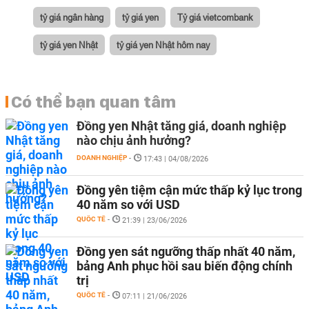
tỷ giá ngân hàng
tỷ giá yen
Tỷ giá vietcombank
tỷ giá yen Nhật
tỷ giá yen Nhật hôm nay
Có thể bạn quan tâm
Đồng yen Nhật tăng giá, doanh nghiệp
nào chịu ảnh hưởng?
DOANH NGHIỆP
-
17:43 | 04/08/2026
Đồng yên tiệm cận mức thấp kỷ lục trong
40 năm so với USD
QUỐC TẾ
-
21:39 | 23/06/2026
Đồng yen sát ngưỡng thấp nhất 40 năm,
bảng Anh phục hồi sau biến động chính
trị
QUỐC TẾ
-
07:11 | 21/06/2026