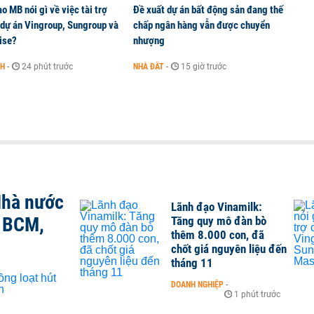
o MB nói gì về việc tài trợ
Đề xuất dự án bất động sản đang thế
 dự án Vingroup, Sungroup và
chấp ngân hàng vẫn được chuyển
ise?
nhượng
NH
-
24 phút trước
NHÀ ĐẤT
-
15 giờ trước
Nhà nước
Lãnh đạo Vinamilk:
, BCM,
Tăng quy mô đàn bò
thêm 8.000 con, đã
chốt giá nguyên liệu đến
tháng 11
DOANH NGHIỆP
-
1 phút trước