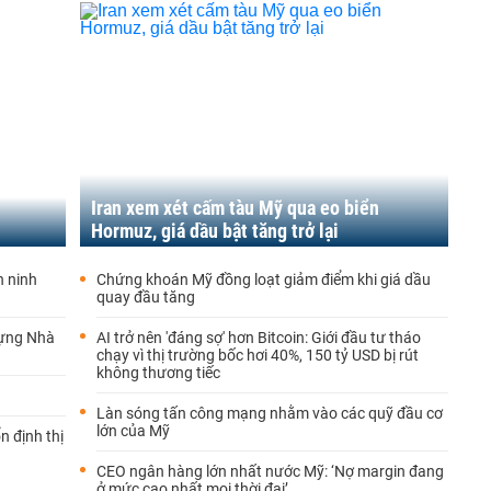
Iran xem xét cấm tàu Mỹ qua eo biển
Hormuz, giá dầu bật tăng trở lại
n ninh
Chứng khoán Mỹ đồng loạt giảm điểm khi giá dầu
quay đầu tăng
dựng Nhà
AI trở nên 'đáng sợ' hơn Bitcoin: Giới đầu tư tháo
chạy vì thị trường bốc hơi 40%, 150 tỷ USD bị rút
không thương tiếc
Làn sóng tấn công mạng nhằm vào các quỹ đầu cơ
lớn của Mỹ
n định thị
CEO ngân hàng lớn nhất nước Mỹ: ‘Nợ margin đang
ở mức cao nhất mọi thời đại’