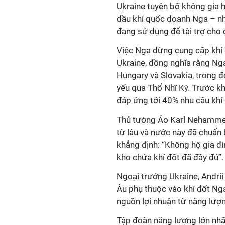
Ukraine tuyên bố không gia 
dầu khí quốc doanh Nga – n
đang sử dụng để tài trợ cho 
Việc Nga dừng cung cấp khí 
Ukraine, đồng nghĩa rằng Ng
Hungary và Slovakia, trong 
yếu qua Thổ Nhĩ Kỳ. Trước k
đáp ứng tới 40% nhu cầu khí 
Thủ tướng Áo Karl Nehamme
từ lâu và nước này đã chuẩn
khẳng định: “Không hộ gia đì
kho chứa khí đốt đã đầy đủ”.
Ngoại trưởng Ukraine, Andrii 
Âu phụ thuộc vào khí đốt Nga
nguồn lợi nhuận từ năng lượ
Tập đoàn năng lượng lớn nhấ