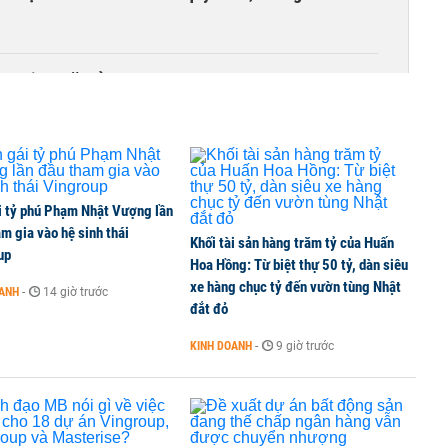
ồn tại 44 năm ở TP HCM
i tỷ phú Phạm Nhật Vượng lần
m gia vào hệ sinh thái
Khối tài sản hàng trăm tỷ của Huấn
up
Hoa Hồng: Từ biệt thự 50 tỷ, dàn siêu
xe hàng chục tỷ đến vườn tùng Nhật
OANH
-
14 giờ trước
đắt đỏ
KINH DOANH
-
9 giờ trước