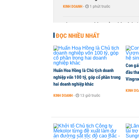
KINH DOANH
-
1 phút trước
Phương Nam đóng cửa nhà sách t
KINH DOANH
-
1 phút trước
ĐỌC NHIỀU NHẤT
Con gá
Huấn Hoa Hồng là Chủ tịch doanh
đầu tha
nghiệp vốn 100 tỷ, góp cổ phần trong
Vingro
hai doanh nghiệp khác
KINH D
KINH DOANH
-
13 giờ trước