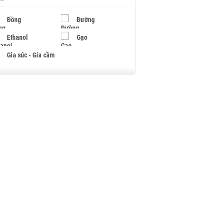
Đồng
Đường
Ethanol
Gạo
Gia súc - Gia cầm
Giấy
Gỗ
Hạt điều
Hồ tiêu - Hạt tiêu
Khí đốt
Kim loại khác
Mắc ca
Muối
Ngũ cốc
Nhựa - Hạt nhựa
Palladium
Phân bón