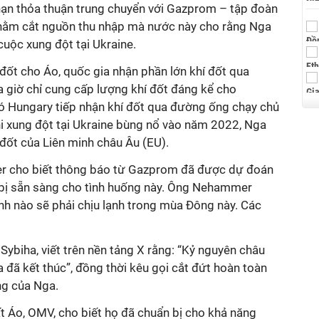
hạn thỏa thuận trung chuyển với Gazprom – tập đoàn
hằm cắt nguồn thu nhập mà nước này cho rằng Nga
cuộc xung đột tại Ukraine.
đốt cho Áo, quốc gia nhận phần lớn khí đốt qua
a giờ chỉ cung cấp lượng khí đốt đáng kể cho
đó Hungary tiếp nhận khí đốt qua đường ống chạy chủ
hi xung đột tại Ukraine bùng nổ vào năm 2022, Nga
đốt của Liên minh châu Âu (EU).
r cho biết thông báo từ Gazprom đã được dự đoán
 bị sẵn sàng cho tình huống này. Ông Nehammer
nh nào sẽ phải chịu lạnh trong mùa Đông này. Các
Sybiha, viết trên nền tảng X rằng: “Kỷ nguyên châu
 đã kết thúc”, đồng thời kêu gọi cắt đứt hoàn toàn
ng của Nga.
t Áo, OMV, cho biết họ đã chuẩn bị cho khả năng