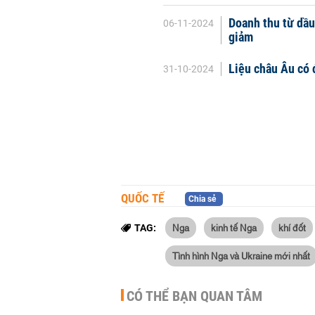
Doanh thu từ dầu
06-11-2024
giảm
Liệu châu Âu có 
31-10-2024
QUỐC TẾ
Chia sẻ
Nga
kinh tế Nga
khí đốt
TAG:
Tình hình Nga và Ukraine mới nhất
CÓ THỂ BẠN QUAN TÂM