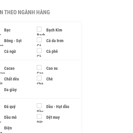
IN THEO NGÀNH HÀNG
Bạc
Bạch Kim
Bông - Sợi
Cá da trơn
Cá ngừ
Cà phê
Cacao
Cao su
Chất dẻo
Chè
Da giày
Đá quý
Dầu - Hạt dầu
Dầu mỏ
Dệt may
Điện