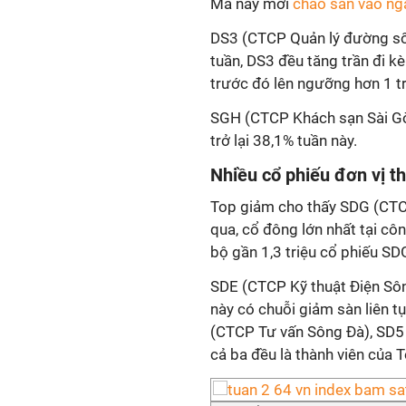
Mã nãy mới
chào sàn vào ng
DS3 (CTCP Quản lý đường số 
tuần, DS3 đều tăng trần đi k
trước đó lên ngưỡng hơn 1 tr
SGH (CTCP Khách sạn Sài Gò
trở lại 38,1% tuần này.
Nhiều cổ phiếu đơn vị t
Top giảm cho thấy SDG (CTC
qua, cổ đông lớn nhất tại cô
bộ gần 1,3 triệu cổ phiếu SD
SDE (CTCP Kỹ thuật Điện Sôn
này có chuỗi giảm sàn liên 
(CTCP Tư vấn Sông Đà), SD5 
cả ba đều là thành viên của 