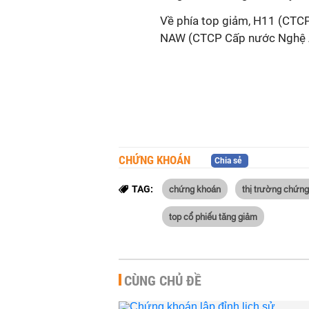
Về phía top giảm, H11 (CTC
NAW (CTCP Cấp nước Nghệ A
CHỨNG KHOÁN
Chia sẻ
chứng khoán
thị trường chứn
TAG:
top cổ phiếu tăng giảm
CÙNG CHỦ ĐỀ