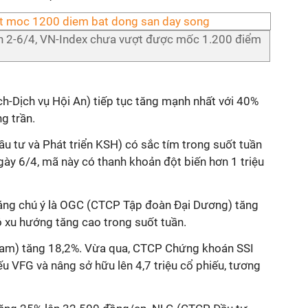
n 2-6/4, VN-Index chưa vượt được mốc 1.200 điểm
ch-Dịch vụ Hội An) tiếp tục tăng mạnh nhất với 40%
g trần.
u tư và Phát triển KSH) có sắc tím trong suốt tuần
gày 6/4, mã này có thanh khoản đột biến hơn 1 triệu
ng chú ý là OGC (CTCP Tập đoàn Đại Dương) tăng
 xu hướng tăng cao trong suốt tuần.
am) tăng 18,2%. Vừa qua, CTCP Chứng khoán SSI
ếu VFG và nâng sở hữu lên 4,7 triệu cổ phiếu, tương