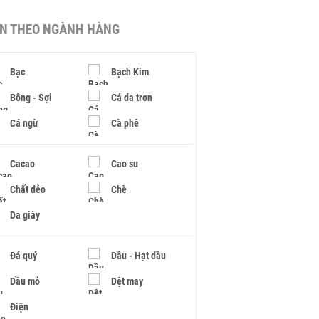
IN THEO NGÀNH HÀNG
Bạc
Bạch Kim
Bông - Sợi
Cá da trơn
Cá ngừ
Cà phê
Cacao
Cao su
Chất dẻo
Chè
Da giày
Đá quý
Dầu - Hạt dầu
Dầu mỏ
Dệt may
Điện