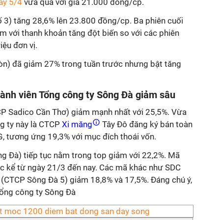
ày 5/4
vừa qua với giá 21.000 đồng/cp.
3) tăng 28,6% lên 23.800 đồng/cp. Ba phiên cuối
èm với thanh khoản tăng đột biến so với các phiên
iệu đơn vị.
n) đã giảm 27% trong tuần trước nhưng bật tăng
hành viên Tổng công ty Sông Đà giảm sâu
P Sadico Cần Thơ) giảm mạnh nhất với 25,5%. Vừa
ng ty này là CTCP
Xi măng
Tây Đô đăng ký bán toàn
G, tương ứng 19,3% với mục đích thoái vốn.
g Đà) tiếp tục nằm trong top giảm với 22,2%. Mã
tục kể từ ngày 21/3 đến nay. Các mã khác như SDC
(CTCP Sông Đà 5) giảm 18,8% và 17,5%. Đáng chú ý,
Tổng công ty Sông Đà