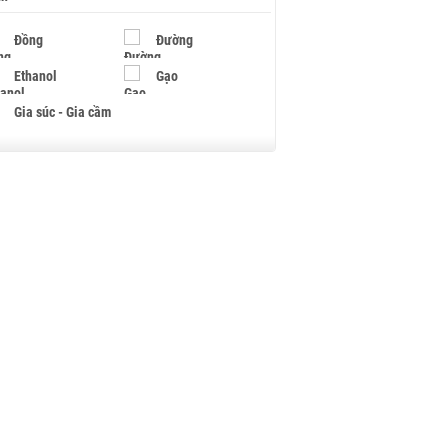
Đồng
Đường
Ethanol
Gạo
Gia súc - Gia cầm
Giấy
Gỗ
Hạt điều
Hồ tiêu - Hạt tiêu
Khí đốt
Kim loại khác
Mắc ca
Muối
Ngũ cốc
Nhựa - Hạt nhựa
Palladium
Phân bón