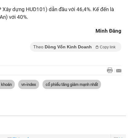
P Xây dựng HUD101) dẫn đầu với 46,4%. Kế đến là
n) với 40%.
Minh Đăng
Theo
Dòng Vốn Kinh Doanh
Copy link
g khoán
vn-index
cổ phiếu tăng giảm mạnh nhất