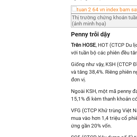
Thị trường chứng khoán tuầ
(ảnh minh họa)
Penny trỗi dậy
Trên HOSE
, HOT (CTCP Du lị
với tuần bộ các phiên đều tăn
Giống như vậy, KSH (CTCP Đầ
và tăng 38,4%. Riêng phiên n
đơn vị.
Ngoài KSH, một mã penny đá
15,1% đi kèm thanh khoản có
VFG (CTCP Khử trùng Việt N
mua vào hơn 1,4 triệu cổ phi
ứng gần 20% vốn.