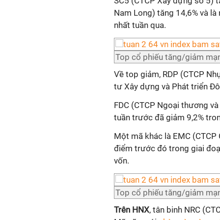
SC5 (CTCP Xây dựng số 5) t
Nam Long) tăng 14,6% và là 
nhất tuần qua.
Top cổ phiếu tăng/giảm mạn
Về top giảm, RDP (CTCP Nhự
tư Xây dựng và Phát triển Đ
FDC (CTCP Ngoại thương và P
tuần trước đã giảm 9,2% tron
Một mã khác là EMC (CTCP C
điểm trước đó trong giai đo
vốn.
Top cổ phiếu tăng/giảm mạn
Trên HNX
, tân binh NRC (CT