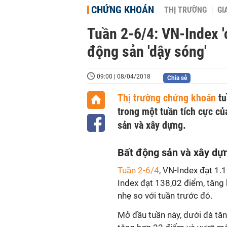
CHỨNG KHOÁN
THỊ TRƯỜNG
GI
Tuần 2-6/4: VN-Index 
động sản 'dậy sóng'
09:00 | 08/04/2018
Chia sẻ
Thị trường chứng khoán
tu
trong một tuần tích cực củ
sản và xây dựng.
Bất động sản và xây dựn
Tuần 2-6/4
, VN-Index đạt 1.
Index đạt 138,02 điểm, tăng
nhẹ so với tuần trước đó.
Mở đầu tuần này, dưới đà t