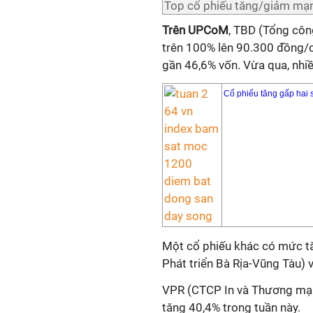
Top cổ phiếu tăng/giảm mạn
Trên UPCoM
, TBD (Tổng côn
trên 100% lên 90.300 đồng/c
gần 46,6% vốn. Vừa qua, nhiề
Cổ phiếu tăng gấp hai 
Một cổ phiếu khác có mức t
Phát triển Bà Rịa-Vũng Tàu) 
VPR (CTCP In và Thương mại 
tăng 40,4% trong tuần này.