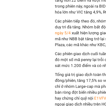
tăng hơn 22 điểm và vượt m
trong phiên này, ngoài ra B
hóa lớn như VIC tăng 4,9%, R
Các phiên tiếp theo đó, nhó
duy trì đà tăng. Nhóm bất độ
ngày 5/4
xuất hiện lượng gia
mã như NBB bật tăng trở lại
Plaza, các mã khác như KBC,
Các phiên giao dịch cuối tuầ
đó một số mã penny lại trỗi 
sát mức 1.200 điểm và có nh
Tổng giá trị giao dịch toàn t
đồng/phiên, tăng 17,5% so vớ
chỉ ở nhóm Large-cap mà ph
bán ròng đột biến nhiều phi
hay chứng chỉ quỹ nội
E1VF
ngoại giao dịch nhiều trên H