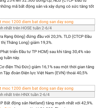
ăng 25% lên 32.500 đồng/cp, NLG (CTCP Đầu tư
những mã bất động sản và xây dựng có sức tăng tốt
h nhất trên HOSE tuần 2-6/4
a Rạng Đông) đứng đầu với 20,3%. TLD (CTCP Đầu
ô thị Thăng Long) giảm 19,3%.
hát triển Đầu tư TP HCM) sau khi tăng 30,4% vào
g tuần này.
ơ điện Thủ Đức) giảm 16,1% sau một thời gian tăng
ạn Tập đoàn Điện lực Việt Nam (EVN) thoái 40,5%
h nhất trên HNX tuần 2-6/4
CP Bất động sản Netland) tăng mạnh nhất với 42,9%.