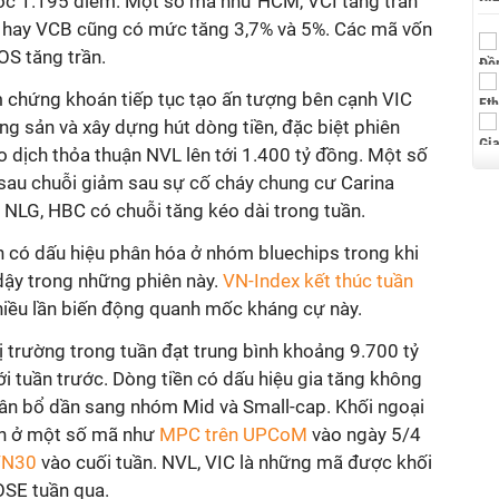
ốc 1.195 điểm. Một số mã như HCM, VCI tăng trần
ID hay VCB cũng có mức tăng 3,7% và 5%. Các mã vốn
OS tăng trần.
m chứng khoán tiếp tục tạo ấn tượng bên cạnh VIC
ng sản và xây dựng hút dòng tiền, đặc biệt phiên
o dịch thỏa thuận NVL lên tới 1.400 tỷ đồng. Một số
 sau chuỗi giảm sau sự cố cháy chung cư Carina
 NLG, HBC có chuỗi tăng kéo dài trong tuần.
n có dấu hiệu phân hóa ở nhóm bluechips trong khi
dậy trong những phiên này.
VN-Index kết thúc tuần
iều lần biến động quanh mốc kháng cự này.
hị trường trong tuần đạt trung bình khoảng 9.700 tỷ
i tuần trước. Dòng tiền có dấu hiệu gia tăng không
ân bổ dần sang nhóm Mid và Small-cap. Khối ngoại
ên ở một số mã như
MPC trên UPCoM
vào ngày 5/4
VN30
vào cuối tuần. NVL, VIC là những mã được khối
OSE tuần qua.