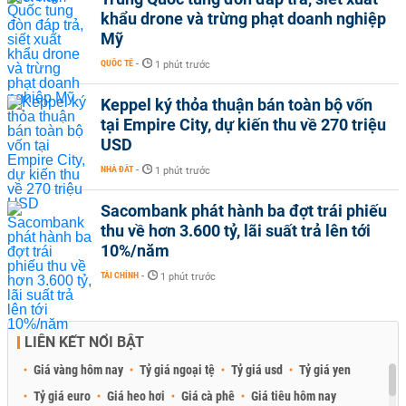
khẩu drone và trừng phạt doanh nghiệp
Mỹ
QUỐC TẾ
-
1 phút trước
Keppel ký thỏa thuận bán toàn bộ vốn
tại Empire City, dự kiến thu về 270 triệu
USD
NHÀ ĐẤT
-
1 phút trước
Sacombank phát hành ba đợt trái phiếu
thu về hơn 3.600 tỷ, lãi suất trả lên tới
10%/năm
TÀI CHÍNH
-
1 phút trước
LIÊN KẾT NỔI BẬT
Giá vàng hôm nay
Tỷ giá ngoại tệ
Tỷ giá usd
Tỷ giá yen
Tỷ giá euro
Giá heo hơi
Giá cà phê
Giá tiêu hôm nay