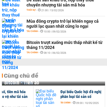
chuyển nhượng tài sản mã hóa
THỜI SỰ
-
21:00 | 13/02/2026
Mùa đông crypto trở lại khiến ngay cả
người lạc quan nhất cũng lo ngại
TÀI CHÍNH
-
10:00 | 09/02/2026
Bitcoin trượt xuống mức thấp nhất kể từ
tháng 11/2024
TÀI CHÍNH
-
08:10 | 06/02/2026
Cùng chủ đề
Bitcoin - Tiền ảo
 số, tiền mã hóa
Đại biểu Quốc hội đề nghị
ảo vệ như tài sản
phân loại tài sản số
TÀI CHÍNH
-
09:00 | 10/05/2025