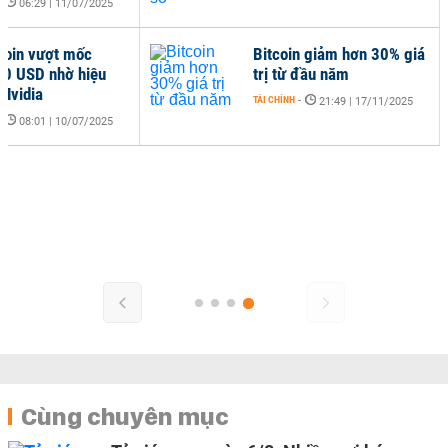
-
06:29 | 11/07/2025
tcoin vượt mốc
Bitcoin giảm hơn 30% giá
0 USD nhờ hiệu
trị từ đầu năm
 Nvidia
TÀI CHÍNH
-
21:49 | 17/11/2025
-
08:01 | 10/07/2025
Cùng chuyên mục