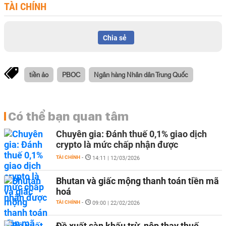
TÀI CHÍNH
Chia sẻ
tiền ảo
PBOC
Ngân hàng Nhân dân Trung Quốc
Có thể bạn quan tâm
Chuyên gia: Đánh thuế 0,1% giao dịch
crypto là mức chấp nhận được
TÀI CHÍNH
-
14:11 | 12/03/2026
Bhutan và giấc mộng thanh toán tiền mã
hoá
TÀI CHÍNH
-
09:00 | 22/02/2026
Đề xuất sàn khấu trừ, nộp thay thuế