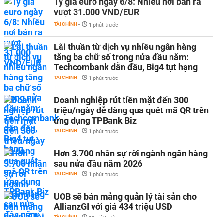
Tỷ giá euro ngày 6/8: Nhiều nơi bán ra
vượt 31.000 VND/EUR
TÀI CHÍNH
-
1 phút trước
Lãi thuần từ dịch vụ nhiều ngân hàng
tăng ba chữ số trong nửa đầu năm:
Techcombank dẫn đầu, Big4 tụt hạng
TÀI CHÍNH
-
1 phút trước
Doanh nghiệp rút tiền mặt đến 300
triệu/ngày dễ dàng qua quét mã QR trên
ứng dụng TPBank Biz
TÀI CHÍNH
-
1 phút trước
Hơn 3.700 nhân sự rời ngành ngân hàng
sau nửa đầu năm 2026
TÀI CHÍNH
-
1 phút trước
UOB sẽ bán mảng quản lý tài sản cho
AllianzGI với giá 434 triệu USD
TÀI CHÍNH