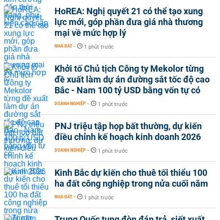
HoREA: Nghị quyết 21 có thể tạo xung
lực mới, góp phần đưa giá nhà thương
mại về mức hợp lý
NHÀ ĐẤT
-
1 phút trước
Khởi tố Chủ tịch Công ty Mekolor từng
đề xuất làm dự án đường sắt tốc độ cao
Bắc - Nam 100 tỷ USD bằng vốn tự có
DOANH NGHIỆP
-
1 phút trước
PNJ triệu tập họp bất thường, dự kiến
điều chỉnh kế hoạch kinh doanh 2026
DOANH NGHIỆP
-
1 phút trước
Kinh Bắc dự kiến cho thuê tối thiểu 100
ha đất công nghiệp trong nửa cuối năm
NHÀ ĐẤT
-
1 phút trước
Trung Quốc tung đòn đáp trả, siết xuất