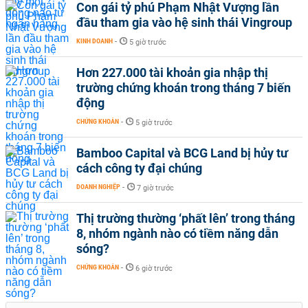
Con gái tỷ phú Phạm Nhật Vượng lần
đầu tham gia vào hệ sinh thái Vingroup
KINH DOANH
-
5 giờ trước
Hơn 227.000 tài khoản gia nhập thị
trường chứng khoán trong tháng 7 biến
động
CHỨNG KHOÁN
-
5 giờ trước
Bamboo Capital và BCG Land bị hủy tư
cách công ty đại chúng
DOANH NGHIỆP
-
7 giờ trước
Thị trường thường ‘phất lên’ trong tháng
8, nhóm ngành nào có tiềm năng dẫn
sóng?
CHỨNG KHOÁN
-
6 giờ trước