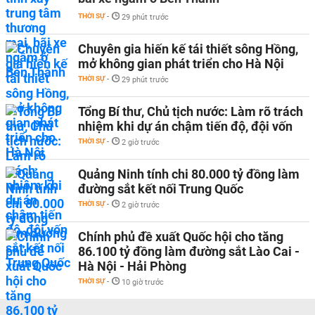
THỜI SỰ
-
29 phút trước
Chuyên gia hiến kế tái thiết sông Hồng,
mở không gian phát triển cho Hà Nội
THỜI SỰ
-
29 phút trước
Tổng Bí thư, Chủ tịch nước: Làm rõ trách
nhiệm khi dự án chậm tiến độ, đội vốn
THỜI SỰ
-
2 giờ trước
Quảng Ninh tính chi 80.000 tỷ đồng làm
đường sắt kết nối Trung Quốc
THỜI SỰ
-
2 giờ trước
Chính phủ đề xuất Quốc hội cho tăng
86.100 tỷ đồng làm đường sắt Lào Cai -
Hà Nội - Hải Phòng
THỜI SỰ
-
10 giờ trước