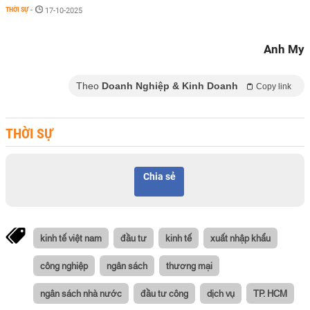
THỜI SỰ
-
17-10-2025
Anh My
Theo
Doanh Nghiệp & Kinh Doanh
Copy link
THỜI SỰ
Chia sẻ
kinh tế việt nam
đầu tư
kinh tế
xuất nhập khẩu
công nghiệp
ngân sách
thương mại
ngân sách nhà nước
đầu tư công
dịch vụ
TP. HCM