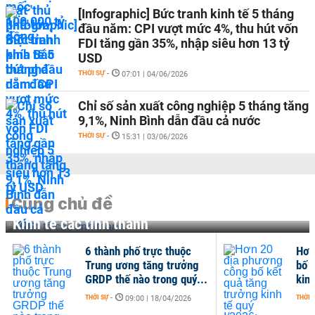
[Infographic] Bức tranh kinh tế 5 tháng
đầu năm: CPI vượt mức 4%, thu hút vốn
FDI tăng gần 35%, nhập siêu hơn 13 tỷ
USD
THỜI SỰ
-
07:01 | 04/06/2026
Chỉ số sản xuất công nghiệp 5 tháng tăng
9,1%, Ninh Bình dẫn đầu cả nước
THỜI SỰ
-
15:31 | 03/06/2026
Cùng chủ đề
Kinh tế các tỉnh thành
6 thành phố trực thuộc
Hơn
Trung ương tăng trưởng
bố 
GRDP thế nào trong quý...
kinh
THỜI SỰ
-
THỜI 
09:00 | 18/04/2026