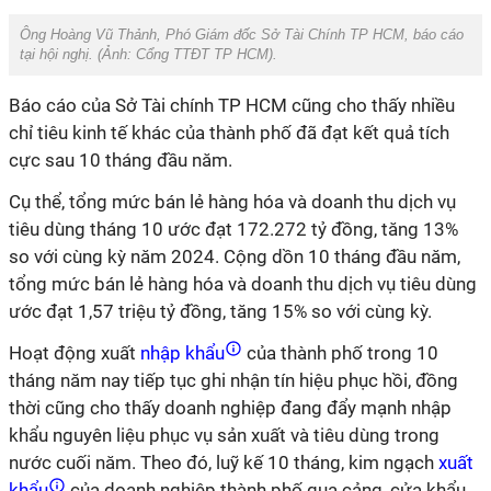
Ông Hoàng Vũ Thảnh, Phó Giám đốc Sở Tài Chính TP HCM, báo cáo
tại hội nghị. (Ảnh:
Cổng TTĐT TP HCM
).
Báo cáo của Sở Tài chính TP HCM cũng cho thấy nhiều
chỉ tiêu kinh tế khác của thành phố đã đạt kết quả tích
cực sau 10 tháng đầu năm.
Cụ thể, tổng mức bán lẻ hàng hóa và doanh thu dịch vụ
tiêu dùng tháng 10 ước đạt 172.272 tỷ đồng, tăng 13%
so với cùng kỳ năm 2024. Cộng dồn 10 tháng đầu năm,
tổng mức bán lẻ hàng hóa và doanh thu dịch vụ tiêu dùng
ước đạt 1,57 triệu tỷ đồng, tăng 15% so với cùng kỳ.
Hoạt động xuất
nhập khẩu
của thành phố trong 10
tháng năm nay tiếp tục ghi nhận tín hiệu phục hồi, đồng
thời cũng cho thấy doanh nghiệp đang đẩy mạnh nhập
khẩu nguyên liệu phục vụ sản xuất và tiêu dùng trong
nước cuối năm. Theo đó, luỹ kế 10 tháng, kim ngạch
xuất
khẩu
của doanh nghiệp thành phố qua cảng, cửa khẩu