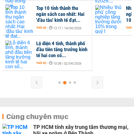
Top 10 tỉnh thành thu
Nhiề
ngân sách cao nhất: Hai
ngh
'đầu tàu' kinh tế đạt...
10%
THỜI SỰ
-
THỜI 
13:17 | 14/04/2026
Lộ diện 4 tỉnh, thành phố
đầu tiên tăng trưởng kinh
tế hai con số...
THỜI SỰ
-
10:08 | 02/04/2026
Cùng chuyên mục
TP HCM tính xây trung tâm thương mại,
bãi xe ngầm ở Bến Thành