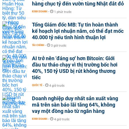
hàng chục tỷ đến vườn tùng Nhật đắt đỏ
KINH DOANH
-
1 phút trước
Tổng Giám đốc MB: Tự tin hoàn thành
kế hoạch lợi nhuận năm, có thể đạt mốc
40.000 tỷ nếu tình hình thuận lợi
TÀI CHÍNH
-
3 giờ trước
AI trở nên 'đáng sợ' hơn Bitcoin: Giới
đầu tư tháo chạy vì thị trường bốc hơi
40%, 150 tỷ USD bị rút không thương
tiếc
QUỐC TẾ
-
4 giờ trước
Doanh nghiệp duy nhất sản xuất vàng
mã trên sàn báo lãi tăng 64%, không
vay một đồng nào từ ngân hàng
KINH DOANH
-
4 giờ trước