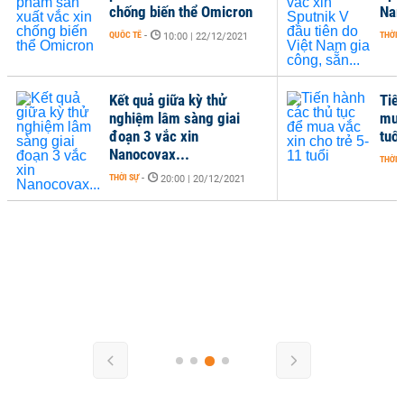
chống biến thể Omicron
Nam
QUỐC TẾ
-
THỜI 
10:00 | 22/12/2021
Kết quả giữa kỳ thử
Tiế
nghiệm lâm sàng giai
mua
đoạn 3 vắc xin
tuổi
Nanocovax...
THỜI 
THỜI SỰ
-
20:00 | 20/12/2021