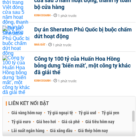
cửa sau 5 năm hoạt động, thanh lý toàn
bộ cửa hàng
KINH DOANH
-
1 phút trước
Dự án Sheraton Phú Quốc bị buộc chấm
dứt hoạt động
NHÀ ĐẤT
-
1 phút trước
Công ty 100 tỷ của Huấn Hoa Hồng
bỗng dưng ‘biến mất’, một công ty khác
đã giải thể
KINH DOANH
-
1 phút trước
LIÊN KẾT NỔI BẬT
Giá vàng hôm nay
Tỷ giá ngoại tệ
Tỷ giá usd
Tỷ giá yen
Tỷ giá euro
Giá heo hơi
Giá cà phê
Giá tiêu hôm nay
Lãi suất ngân hàng
Giá xăng dầu
Giá thép hôm nay