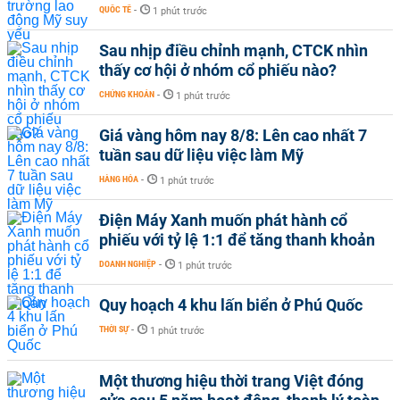
QUỐC TẾ
-
1 phút trước
Sau nhịp điều chỉnh mạnh, CTCK nhìn
thấy cơ hội ở nhóm cổ phiếu nào?
CHỨNG KHOÁN
-
1 phút trước
Giá vàng hôm nay 8/8: Lên cao nhất 7
tuần sau dữ liệu việc làm Mỹ
HÀNG HÓA
-
1 phút trước
Điện Máy Xanh muốn phát hành cổ
phiếu với tỷ lệ 1:1 để tăng thanh khoản
DOANH NGHIỆP
-
1 phút trước
Quy hoạch 4 khu lấn biển ở Phú Quốc
THỜI SỰ
-
1 phút trước
Một thương hiệu thời trang Việt đóng