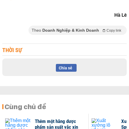
Hà Lê
Theo
Doanh Nghiệp & Kinh Doanh
Copy link
THỜI SỰ
Chia sẻ
Cùng chủ đề
Thêm một hãng dược
Xuấ
phẩm sản xuất vắc xin
Sput