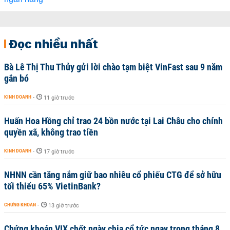
Đọc nhiều nhất
Bà Lê Thị Thu Thủy gửi lời chào tạm biệt VinFast sau 9 năm
gắn bó
KINH DOANH
-
11 giờ trước
Huấn Hoa Hồng chỉ trao 24 bồn nước tại Lai Châu cho chính
quyền xã, không trao tiền
KINH DOANH
-
17 giờ trước
NHNN cần tăng nắm giữ bao nhiêu cổ phiếu CTG để sở hữu
tối thiểu 65% VietinBank?
CHỨNG KHOÁN
-
13 giờ trước
Chứng khoán VIX chốt ngày chia cổ tức ngay trong tháng 8