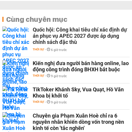
Cùng chuyên mục
Quốc hội: Công khai tiêu chí xác định dự
án phục vụ APEC 2027 được áp dụng
chính sách đặc thù
THỜI SỰ
-
6 giờ trước
Kiến nghị đưa người bán hàng online, lao
động công trình đóng BHXH bắt buộc
THỜI SỰ
-
9 giờ trước
TikToker Khánh Sky, Vua Quạt, Hồ Văn
Khoa bị khởi tố
THỜI SỰ
-
9 giờ trước
Chuyên gia Phạm Xuân Hoè chỉ ra 6
nguyên nhân khiến dòng vốn trong nền
kinh tế còn 'tắc nghẽn'