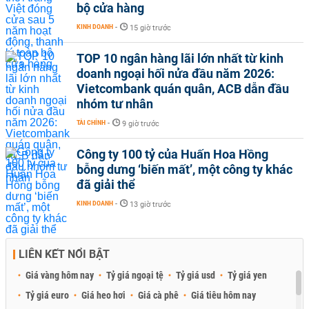
bộ cửa hàng
KINH DOANH
-
15 giờ trước
TOP 10 ngân hàng lãi lớn nhất từ kinh
doanh ngoại hối nửa đầu năm 2026:
Vietcombank quán quân, ACB dẫn đầu
nhóm tư nhân
TÀI CHÍNH
-
9 giờ trước
Công ty 100 tỷ của Huấn Hoa Hồng
bỗng dưng ‘biến mất’, một công ty khác
đã giải thể
KINH DOANH
-
13 giờ trước
LIÊN KẾT NỔI BẬT
Giá vàng hôm nay
Tỷ giá ngoại tệ
Tỷ giá usd
Tỷ giá yen
Tỷ giá euro
Giá heo hơi
Giá cà phê
Giá tiêu hôm nay