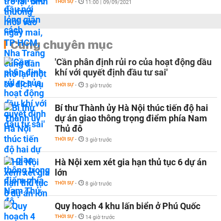
THỜI SỰ
-
11:00 | 09/09/2021
Cùng chuyên mục
'Cần phân định rủi ro của hoạt động dầu
khí với quyết định đầu tư sai'
THỜI SỰ
-
3 giờ trước
Bí thư Thành ủy Hà Nội thúc tiến độ hai
dự án giao thông trọng điểm phía Nam
Thủ đô
THỜI SỰ
-
3 giờ trước
Hà Nội xem xét gia hạn thủ tục 6 dự án
lớn
THỜI SỰ
-
8 giờ trước
Quy hoạch 4 khu lấn biển ở Phú Quốc
THỜI SỰ
-
14 giờ trước