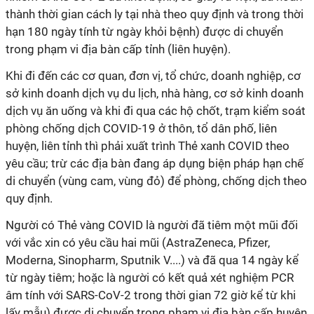
thành thời gian cách ly tại nhà theo quy định và trong thời
hạn 180 ngày tính từ ngày khỏi bệnh) được di chuyển
trong phạm vi địa bàn cấp tỉnh (liên huyện).
Khi đi đến các cơ quan, đơn vị, tổ chức, doanh nghiệp, cơ
sở kinh doanh dịch vụ du lịch, nhà hàng, cơ sở kinh doanh
dịch vụ ăn uống và khi đi qua các hộ chốt, trạm kiểm soát
phòng chống dịch COVID-19 ở thôn, tổ dân phố, liên
huyện, liên tỉnh thì phải xuất trình Thẻ xanh COVID theo
yêu cầu; trừ các địa bàn đang áp dụng biện pháp hạn chế
di chuyển (vùng cam, vùng đỏ) để phòng, chống dịch theo
quy định.
Người có Thẻ vàng COVID là người đã tiêm một mũi đối
với vắc xin có yêu cầu hai mũi (AstraZeneca, Pfizer,
Moderna, Sinopharm, Sputnik V....) và đã qua 14 ngày kể
từ ngày tiêm; hoặc là người có kết quả xét nghiệm PCR
âm tính với SARS-CoV-2 trong thời gian 72 giờ kể từ khi
lấy mẫu) được di chuyển trong phạm vi địa bàn cấp huyện