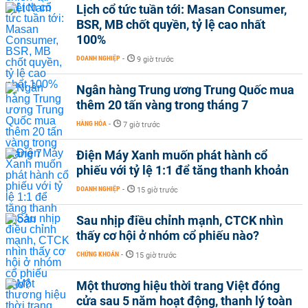
Lịch cổ tức tuần tới: Masan Consumer,
BSR, MB chốt quyền, tỷ lệ cao nhất
100%
DOANH NGHIỆP
-
9 giờ trước
Ngân hàng Trung ương Trung Quốc mua
thêm 20 tấn vàng trong tháng 7
HÀNG HÓA
-
7 giờ trước
Điện Máy Xanh muốn phát hành cổ
phiếu với tỷ lệ 1:1 để tăng thanh khoản
DOANH NGHIỆP
-
15 giờ trước
Sau nhịp điều chỉnh mạnh, CTCK nhìn
thấy cơ hội ở nhóm cổ phiếu nào?
CHỨNG KHOÁN
-
15 giờ trước
Một thương hiệu thời trang Việt đóng
cửa sau 5 năm hoạt động, thanh lý toàn