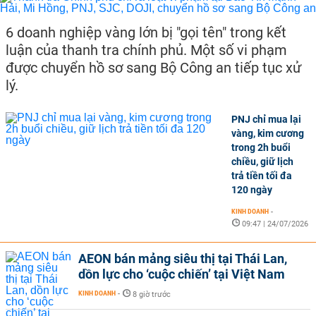
6 doanh nghiệp vàng lớn bị "gọi tên" trong kết
luận của thanh tra chính phủ. Một số vi phạm
được chuyển hồ sơ sang Bộ Công an tiếp tục xử
lý.
PNJ chỉ mua lại
vàng, kim cương
trong 2h buổi
chiều, giữ lịch
trả tiền tối đa
120 ngày
KINH DOANH
-
09:47 | 24/07/2026
AEON bán mảng siêu thị tại Thái Lan,
dồn lực cho ‘cuộc chiến’ tại Việt Nam
KINH DOANH
-
8 giờ trước