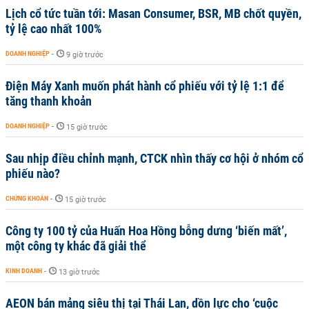
Lịch cổ tức tuần tới: Masan Consumer, BSR, MB chốt quyền,
tỷ lệ cao nhất 100%
DOANH NGHIỆP
-
9 giờ trước
Điện Máy Xanh muốn phát hành cổ phiếu với tỷ lệ 1:1 để
tăng thanh khoản
DOANH NGHIỆP
-
15 giờ trước
Sau nhịp điều chỉnh mạnh, CTCK nhìn thấy cơ hội ở nhóm cổ
phiếu nào?
CHỨNG KHOÁN
-
15 giờ trước
Công ty 100 tỷ của Huấn Hoa Hồng bỗng dưng ‘biến mất’,
một công ty khác đã giải thể
KINH DOANH
-
13 giờ trước
AEON bán mảng siêu thị tại Thái Lan, dồn lực cho ‘cuộc