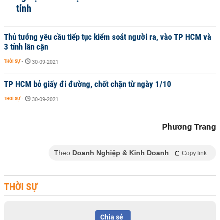
tỉnh
Thủ tướng yêu cầu tiếp tục kiểm soát người ra, vào TP HCM và
3 tỉnh lân cận
THỜI SỰ
-
30-09-2021
TP HCM bỏ giấy đi đường, chốt chặn từ ngày 1/10
THỜI SỰ
-
30-09-2021
Phương Trang
Theo
Doanh Nghiệp & Kinh Doanh
Copy link
THỜI SỰ
Chia sẻ