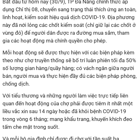
Bắt đầu từ hôm nay (30/9), TP Đà Nẵng chính thức áp
dụng Chỉ thị 08, chuyển sang trạng thái thích ứng an toàn,
linh hoạt, kiểm soát hiệu quả dịch COVID-19. Địa phương
này đã nới lỏng các chốt kiểm soát (chỉ giữ lại các chốt ở
vùng đỏ) để người dân được ra đường mua sắm, tham
gia các hoạt động mà chính quyền cho phép.
Mỗi hoạt động sẽ được thực hiện với các biện pháp kèm
theo như chợ truyền thống sẽ bố trí luân phiên tối đa 50%
số lượng gian hàng/quầy hàng; có vách ngăn giữa người
bán, người mua và thực hiện đầy đủ các biện pháp phòng,
chống dịch.
Với tiểu thương và những người làm việc trực tiếp liên
quan đến hoạt động của chợ phải được tiêm ít nhất một
liều vắc xin sau 14 ngày hoặc đã khỏi bệnh COVID-19
trong vòng 6 tháng; mang khẩu trang, khuyến khích đeo
tấm che mặt trong suốt.
Và mỗi hộ gia đình chỉ được đi chợ với tần suất ba