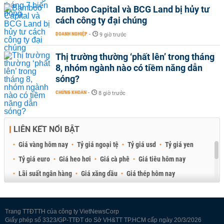
Bamboo Capital và BCG Land bị hủy tư
cách công ty đại chúng
DOANH NGHIỆP
-
9 giờ trước
Thị trường thường ‘phất lên’ trong tháng
8, nhóm ngành nào có tiềm năng dẫn
sóng?
CHỨNG KHOÁN
-
8 giờ trước
LIÊN KẾT NỔI BẬT
Giá vàng hôm nay
Tỷ giá ngoại tệ
Tỷ giá usd
Tỷ giá yen
Tỷ giá euro
Giá heo hơi
Giá cà phê
Giá tiêu hôm nay
Lãi suất ngân hàng
Giá xăng dầu
Giá thép hôm nay
Giá sầu riêng
Giá thịt heo
Giá gạo
Giá cao su
Best Retail Brokers
Diễn đàn đầu tư Việt Nam 2026
Trang TTĐTTH của công ty VietNewsCorp
Giấy phép số 3323/GP-TTĐT do Sở VH&TT TP.HCM cấp ngày 20/3/2026