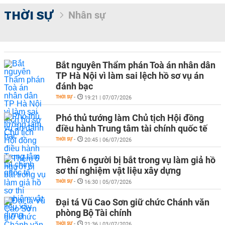
THỜI SỰ
Nhân sự
Bắt nguyên Thẩm phán Toà án nhân dân
TP Hà Nội vì làm sai lệch hồ sơ vụ án
đánh bạc
THỜI SỰ
-
19:21 | 07/07/2026
Phó thủ tướng làm Chủ tịch Hội đồng
điều hành Trung tâm tài chính quốc tế
THỜI SỰ
-
20:45 | 06/07/2026
Thêm 6 người bị bắt trong vụ làm giả hồ
sơ thí nghiệm vật liệu xây dựng
THỜI SỰ
-
16:30 | 05/07/2026
Đại tá Vũ Cao Sơn giữ chức Chánh văn
phòng Bộ Tài chính
THỜI SỰ
-
21:36 | 03/07/2026