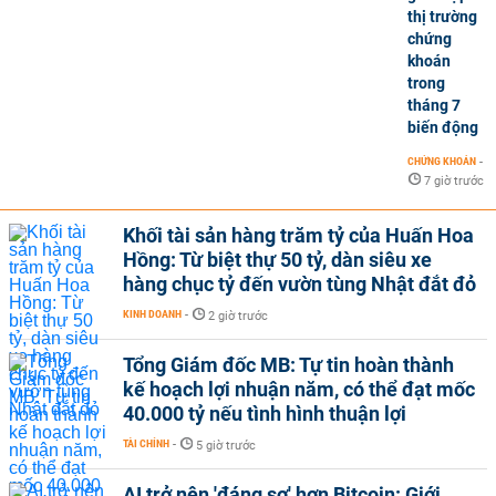
thị trường
chứng
khoán
trong
tháng 7
biến động
CHỨNG KHOÁN
-
7 giờ trước
Khối tài sản hàng trăm tỷ của Huấn Hoa
Hồng: Từ biệt thự 50 tỷ, dàn siêu xe
hàng chục tỷ đến vườn tùng Nhật đắt đỏ
KINH DOANH
-
2 giờ trước
Tổng Giám đốc MB: Tự tin hoàn thành
kế hoạch lợi nhuận năm, có thể đạt mốc
40.000 tỷ nếu tình hình thuận lợi
TÀI CHÍNH
-
5 giờ trước
AI trở nên 'đáng sợ' hơn Bitcoin: Giới