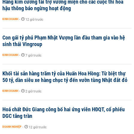
Hãng kim cương tài trợ vương miện cho các cuộc thi hoa
hậu thông báo ngừng hoạt động
KINH DOANH
-
12 giờ trước
Con gái tỷ phú Phạm Nhật Vượng lần đầu tham gia vào hệ
sinh thái Vingroup
KINH DOANH
-
7 giờ trước
Khối tài sản hàng trăm tỷ của Huấn Hoa Hồng: Từ biệt thự
50 tỷ, dàn siêu xe hàng chục tỷ đến vườn tùng Nhật đắt đỏ
KINH DOANH
-
2 giờ trước
Hoá chất Đức Giang công bố hai ứng viên HĐQT, cổ phiếu
DGC tăng trần
DOANH NGHIỆP
-
12 giờ trước