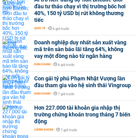
đầu tư tháo chạy vì thị trường bốc hơi
40%, 150 tỷ USD bị rút không thương
tiếc
QUỐC TẾ
-
6 giờ trước
Doanh nghiệp duy nhất sản xuất vàng
mã trên sàn báo lãi tăng 64%, không
vay một đồng nào từ ngân hàng
KINH DOANH
-
6 giờ trước
Con gái tỷ phú Phạm Nhật Vượng lần
đầu tham gia vào hệ sinh thái Vingroup
KINH DOANH
-
7 giờ trước
Hơn 227.000 tài khoản gia nhập thị
trường chứng khoán trong tháng 7 biến
động
CHỨNG KHOÁN
-
7 giờ trước