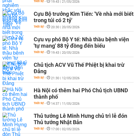
THỜI SỰ
-
19:43 | 21/05/2026
Cựu Bộ trưởng Kim Tiến: 'Về nhà mới biết
trong túi có 2 tỷ'
THỜI SỰ
-
20:30 | 20/05/2026
Cựu vụ phó Bộ Y tế: Nhà thầu bệnh viện
'tự mang' 88 tỷ đồng đến biếu
THỜI SỰ
-
19:43 | 20/05/2026
Chủ tịch ACV Vũ Thế Phiệt bị khai trừ
Đảng
THỜI SỰ
-
21:30 | 12/05/2026
Hà Nội có thêm hai Phó Chủ tịch UBND
thành phố
THỜI SỰ
-
14:37 | 11/05/2026
Thủ tướng Lê Minh Hưng chủ trì lễ đón
Thủ tướng Nhật Bản
THỜI SỰ
-
17:00 | 02/05/2026