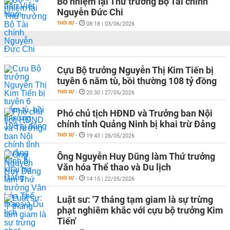
Bổ nhiệm lại Thứ trưởng Bộ Tài chính
Nguyễn Đức Chi
THỜI SỰ
-
08:18 | 03/06/2026
Cựu Bộ trưởng Nguyễn Thị Kim Tiến bị
tuyên 6 năm tù, bồi thường 108 tỷ đồng
THỜI SỰ
-
20:30 | 27/05/2026
Phó chủ tịch HĐND và Trưởng ban Nội
chính tỉnh Quảng Ninh bị khai trừ Đảng
THỜI SỰ
-
19:43 | 26/05/2026
Ông Nguyễn Huy Dũng làm Thứ trưởng
Văn hóa Thể thao và Du lịch
THỜI SỰ
-
14:15 | 22/05/2026
Luật sư: '7 tháng tạm giam là sự trừng
phạt nghiêm khắc với cựu bộ trưởng Kim
Tiến'