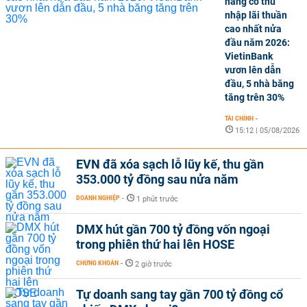
hàng có thu
nhập lãi thuần
cao nhất nửa
đầu năm 2026:
VietinBank
vươn lên dẫn
đầu, 5 nhà băng
tăng trên 30%
TÀI CHÍNH
-
15:12 | 05/08/2026
EVN đã xóa sạch lỗ lũy kế, thu gần
353.000 tỷ đồng sau nửa năm
DOANH NGHIỆP
-
1 phút trước
DMX hút gần 700 tỷ đồng vốn ngoại
trong phiên thứ hai lên HOSE
CHỨNG KHOÁN
-
2 giờ trước
Tự doanh sang tay gần 700 tỷ đồng cổ