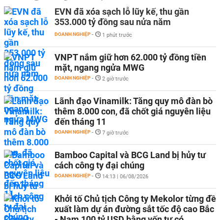
EVN đã xóa sạch lỗ lũy kế, thu gần
353.000 tỷ đồng sau nửa năm
DOANH NGHIỆP
-
1 phút trước
VNPT nắm giữ hơn 62.000 tỷ đồng tiền
mặt, ngang ngửa MWG
DOANH NGHIỆP
-
2 giờ trước
Lãnh đạo Vinamilk: Tăng quy mô đàn bò
thêm 8.000 con, đã chốt giá nguyên liệu
đến tháng 11
DOANH NGHIỆP
-
7 giờ trước
Bamboo Capital và BCG Land bị hủy tư
cách công ty đại chúng
DOANH NGHIỆP
-
14:13 | 06/08/2026
Khởi tố Chủ tịch Công ty Mekolor từng đề
xuất làm dự án đường sắt tốc độ cao Bắc
- Nam 100 tỷ USD bằng vốn tự có