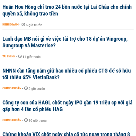
Huấn Hoa Hồng chỉ trao 24 bồn nước tại Lai Châu cho chính
quyền xã, không trao tiền
KINH DOANH
-
6 giờ trước
Lãnh đạo MB nói gì về việc tài trợ cho 18 dự án Vingroup,
Sungroup và Masterise?
TÀI CHÍNH
-
11 giờ trước
NHNN cần tăng nắm giữ bao nhiêu cổ phiếu CTG để sở hữu
tối thiểu 65% VietinBank?
CHỨNG KHOÁN
-
2 giờ trước
Công ty con của HAGL chốt ngày IPO gần 19 triệu cp với giá
gấp hơn 4 lần cổ phiếu HAG
CHỨNG KHOÁN
-
10 giờ trước
Chứng khoán VIX chốt ngày chia cổ tức ngay trong tháng 8