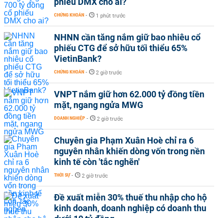
phiếu DMX cho ai?
CHỨNG KHOÁN
-
1 phút trước
NHNN cần tăng nắm giữ bao nhiêu cổ
phiếu CTG để sở hữu tối thiểu 65%
VietinBank?
CHỨNG KHOÁN
-
2 giờ trước
VNPT nắm giữ hơn 62.000 tỷ đồng tiền
mặt, ngang ngửa MWG
DOANH NGHIỆP
-
2 giờ trước
Chuyên gia Phạm Xuân Hoè chỉ ra 6
nguyên nhân khiến dòng vốn trong nền
kinh tế còn 'tắc nghẽn'
THỜI SỰ
-
2 giờ trước
Đề xuất miễn 30% thuế thu nhập cho hộ
kinh doanh, doanh nghiệp có doanh thu