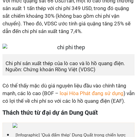
Với mức quặng sắt 66 USD/tấn, một lò cao thông thường
sản xuất 1 tấn thép với chi phí 349 USD, trong đó quặng
sắt chiếm khoảng 30% (không bao gồm chi phí vận
chuyển). Theo đó, VDSC ước tính giá quặng tăng 25% sẽ
dẫn đến chi phí sản xuất tăng 7,4%.
Chi phí sản xuất thép của lò cao và lò hồ quang điện.
Nguồn: Chứng khoán Rồng Việt (VDSC)
Có thể thấy mặc dù giá nguyên liệu đầu vào chính tăng
mạnh, các lò cao (BOF –
loại Hòa Phát đang sử dụng
) vẫn
có lợi thế về chi phí so với các lò hồ quang điện (EAF).
Thách thức từ đại dự án Dung Quất
[Infographic] 'Quả đấm thép' Dung Quất trong chiến lược