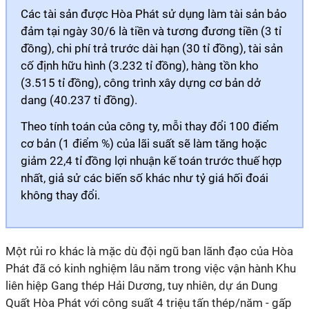
Các tài sản được Hòa Phát sử dụng làm tài sản bảo
đảm tại ngày 30/6 là tiền và tương đương tiền (3 tỉ
đồng), chi phí trả trước dài hạn (30 tỉ đồng), tài sản
cố định hữu hình (3.232 tỉ đồng), hàng tồn kho
(3.515 tỉ đồng), công trình xây dựng cơ bản dở
dang (40.237 tỉ đồng).
Theo tính toán của công ty, mỗi thay đổi 100 điểm
cơ bản (1 điểm %) của lãi suất sẽ làm tăng hoặc
giảm 22,4 tỉ đồng lợi nhuận kế toán trước thuế hợp
nhất, giả sử các biến số khác như tỷ giá hối đoái
không thay đổi.
Một rủi ro khác là mặc dù đội ngũ ban lãnh đạo của Hòa
Phát đã có kinh nghiệm lâu năm trong việc vận hành Khu
liên hiệp Gang thép Hải Dương, tuy nhiên, dự án Dung
Quất Hòa Phát với công suất 4 triệu tấn thép/năm - gấp