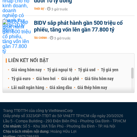
dưới 10 tỷ đồng
THỜI SỰ
-
3 giờ trước
BIDV sắp phát hành gần 500 triệu cổ
phiếu, tăng vốn lên gần 77.800 tỷ
TÀI CHÍNH
-
3 giờ trước
LIÊN KẾT NỔI BẬT
Giá vàng hôm nay
Tỷ giá ngoại tệ
Tỷ giá usd
Tỷ giá yen
Tỷ giá euro
Giá heo hơi
Giá cà phê
Giá tiêu hôm nay
Lãi suất ngân hàng
Giá xăng dầu
Giá thép hôm nay
Giá sầu riêng
Giá thịt heo
Giá gạo
Giá cao su
Best Retail Brokers
Diễn đàn đầu tư Việt Nam 2026
Trang TTĐTTH của công ty VietNewsCorp
Giấy phép số 3323/GP-TTĐT do Sở VH&TT TP.HCM cấp ngày 20/3/2026
Lầu 5 - Compa Building - 293 Điện Biên Phủ - Phường Gia Định - TP.HCM
Chi nhánh:
Số 5 - Khu 38A Trần Phú - Phường Ba Đình - TP. Hà Nội
Chịu trách nhiệm nội dung:
Hoàng Hữu Lợi
Hotline:
0975798489