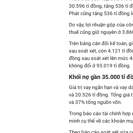
30.596 tỉ đồng, tăng 536 tỉ 
Phát cũng tăng 536 tỉ đồng l
Do vậy, lợi nhuận gộp của cô
thuế cũng giữ nguyên ở 3.860
Trên bảng cân đối kế toán, g
sau soát xét, còn 4.121 tỉ đồ
đồng sau soát xét lên mức 48
không đổi ở 93.019 tỉ đồng.
Khối nợ gần 35.000 tỉ đ
Giá trị vay ngắn hạn và vay d
và 20.526 tỉ đồng. Tổng giá t
và 37% tổng nguồn vốn.
Trong báo cáo tài chính hợp 
minh cụ thể về các khoản mụ
Theo báo cáo soát xét vừa c