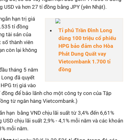
g USD và hơn 27 tỉ đồng bằng JPY (yên Nhật).
ngắn hạn trị giá
.535 tỉ đồng
Tỉ phú Trần Đình Long
g tài sản của
dùng 100 triệu cổ phiếu
 số thành viên
HPG bảo đảm cho Hòa
n còn lại không
Phát Dung Quất vay
Vietcombank 1.700 tỉ
đồng
 đầu tháng 5 năm
h Long đã quyết
 HPG trị giá vào
ỉ đồng để bảo lãnh cho một công ty con của Tập
đồng từ ngân hàng Vietcombank.)
gắn hạn bằng VND chịu lãi suất từ 3,4% đến 6,61%
 USD chịu lãi suất 2,9% - 4,1% mỗi năm và các khoản
,3% mỗi năm.