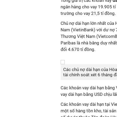
Tổng giá trị các khoản vay
dà
ngân hàng cho vay 19.905 tỉ 
trường cho vay 21,5 tỉ đồng.
Chủ nợ dài hạn lớn nhất củ
Nam (VietinBank) với dư nợ 
Thương Việt Nam (VietcomBa
Paribas là nhà băng duy nhấ
đổi 4.670 tỉ đồng.
Các chủ nợ dài hạn của Hòa
tài chính soát xét 6 tháng 
Các khoản vay dài hạn bằng 
vay dài hạn bằng USD chịu lã
Các khoản vay dài hạn tại 
một số hàng tồn kho, tài sả