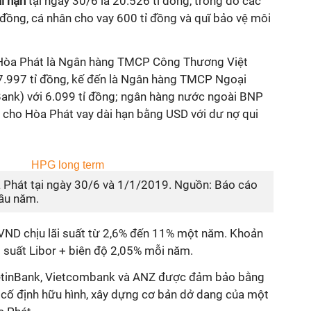
i hạn
tại ngày 30/6 là 20.526 tỉ đồng, trong đó các
đồng, cá nhân cho vay 600 tỉ đồng và quĩ bảo vệ môi
a Hòa Phát là Ngân hàng TMCP Công Thương Việt
7.997 tỉ đồng, kế đến là Ngân hàng TMCP Ngoại
nk) với 6.099 tỉ đồng; ngân hàng nước ngoài BNP
t cho Hòa Phát vay dài hạn bằng USD với dư nợ qui
 Phát tại ngày 30/6 và 1/1/2019. Nguồn: Báo cáo
đầu năm.
VND chịu lãi suất từ 2,6% đến 11% một năm. Khoản
i suất Libor + biên độ 2,05% mỗi năm.
VietinBank, Vietcombank và ANZ được đảm bảo bằng
n cố định hữu hình, xây dựng cơ bản dở dang của một