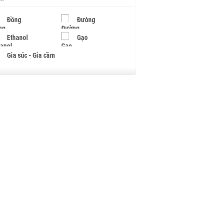
Đồng
Đường
Ethanol
Gạo
Gia súc - Gia cầm
Giấy
Gỗ
Hạt điều
Hồ tiêu - Hạt tiêu
Khí đốt
Kim loại khác
Mắc ca
Muối
Ngũ cốc
Nhựa - Hạt nhựa
Palladium
Phân bón