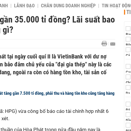
OANH
LÃNH ĐẠO
CHÂN DUNG DOANH NGHIỆP
TIN HOẠT ĐỘN
T
gần 35.000 tỉ đồng? Lãi suất bao
 gì?
t tại ngày cuối quí II là VietinBank với dư nợ
ản bảo đảm chủ yếu của "đại gia thép" này là các
ang, ngoài ra còn có hàng tồn kho, tài sản cố
t tăng gần 7.500 tỉ đồng, phải thu và hàng tồn kho cũng tăng hàng
: HPG) vừa công bố báo cáo tài chính hợp nhất 6
xét.
 thuần của Hòa Phát trong nửa đầu năm nay là