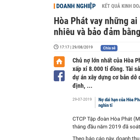
DOANH NGHIỆP
KẾT QUẢ KINH D
Hòa Phát vay những ai 
nhiêu và bảo đảm bằng
17:17 | 29/08/2019
Chia sẻ
Chủ nợ lớn nhất của Hòa Phá
xấp xỉ 8.000 tỉ đồng. Tài s
dự án xây dựng cơ bản dở d
định, ...
Nợ dài hạn của Hòa Phá
29-07-2019
nghìn tỉ
CTCP Tập đoàn Hòa Phát (Mã
tháng đầu năm 2019 đã soát 
Theo báo cáo này, doanh thu