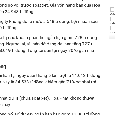
đồng so với trước soát xét. Giá vốn hàng bán của Hòa
ên 24.948 tỉ đồng.
ng ty không đổi ở mức 5.648 tỉ đồng. Lợi nhuận sau
 tỉ đồng.
iá trị các khoản phải thu ngắn hạn giảm 728 tỉ đồng
ng. Ngược lại, tài sản dở dang dài hạn tăng 727 tỉ
.019 tỉ đồng. Tổng tài sản tại ngày 30/6 gần như
ồng
ài hạn tại ngày cuối tháng 6 lần lượt là 14.012 tỉ đồng
rị vay là 34.538 tỉ đồng, chiếm gần 71% nợ phải trả
nhất quí II (chưa soát xét), Hòa Phát không thuyết
c này.
ông bố, số dư vay ngắn hạn bao gồm 11.380 tỉ đồng