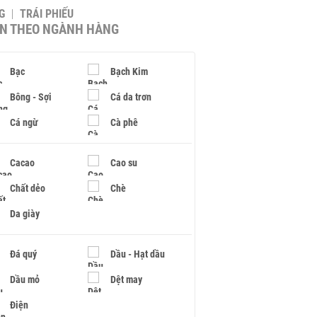
G
TRÁI PHIẾU
IN THEO NGÀNH HÀNG
Bạc
Bạch Kim
Bông - Sợi
Cá da trơn
Cá ngừ
Cà phê
Cacao
Cao su
Chất dẻo
Chè
Da giày
Đá quý
Dầu - Hạt dầu
Dầu mỏ
Dệt may
Điện