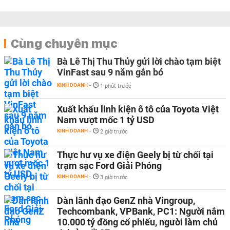
Cùng chuyên mục
Bà Lê Thị Thu Thủy gửi lời chào tạm biệt
VinFast sau 9 năm gắn bó
KINH DOANH
-
1 phút trước
Xuất khẩu linh kiện ô tô của Toyota Việt
Nam vượt mốc 1 tỷ USD
KINH DOANH
-
2 giờ trước
Thực hư vụ xe điện Geely bị từ chối tại
trạm sạc Ford Giải Phóng
KINH DOANH
-
3 giờ trước
Dàn lãnh đạo GenZ nhà Vingroup,
Techcombank, VPBank, PC1: Người nắm
10.000 tỷ đồng cổ phiếu, người làm chủ