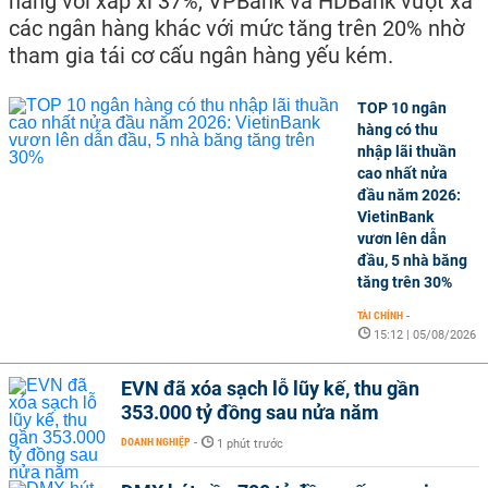
hàng với xấp xỉ 37%, VPBank và HDBank vượt xa
các ngân hàng khác với mức tăng trên 20% nhờ
tham gia tái cơ cấu ngân hàng yếu kém.
TOP 10 ngân
hàng có thu
nhập lãi thuần
cao nhất nửa
đầu năm 2026:
VietinBank
vươn lên dẫn
đầu, 5 nhà băng
tăng trên 30%
TÀI CHÍNH
-
15:12 | 05/08/2026
EVN đã xóa sạch lỗ lũy kế, thu gần
353.000 tỷ đồng sau nửa năm
DOANH NGHIỆP
-
1 phút trước