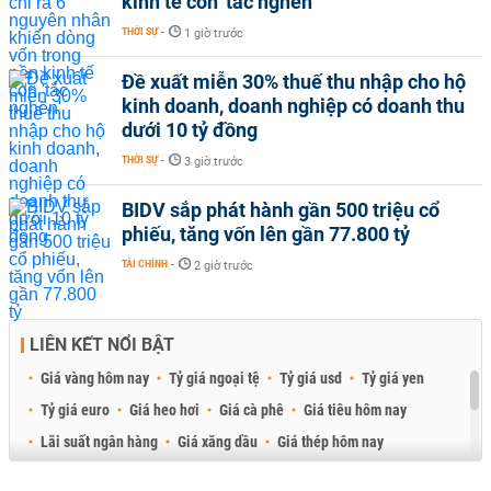
kinh tế còn 'tắc nghẽn'
THỜI SỰ
-
1 giờ trước
Đề xuất miễn 30% thuế thu nhập cho hộ
kinh doanh, doanh nghiệp có doanh thu
dưới 10 tỷ đồng
THỜI SỰ
-
3 giờ trước
BIDV sắp phát hành gần 500 triệu cổ
phiếu, tăng vốn lên gần 77.800 tỷ
TÀI CHÍNH
-
2 giờ trước
LIÊN KẾT NỔI BẬT
Giá vàng hôm nay
Tỷ giá ngoại tệ
Tỷ giá usd
Tỷ giá yen
Tỷ giá euro
Giá heo hơi
Giá cà phê
Giá tiêu hôm nay
Lãi suất ngân hàng
Giá xăng dầu
Giá thép hôm nay
Giá sầu riêng
Giá thịt heo
Giá gạo
Giá cao su