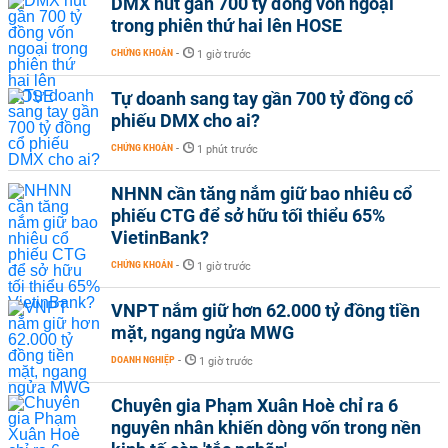
DMX hút gần 700 tỷ đồng vốn ngoại
trong phiên thứ hai lên HOSE
CHỨNG KHOÁN
-
1 giờ trước
Tự doanh sang tay gần 700 tỷ đồng cổ
phiếu DMX cho ai?
CHỨNG KHOÁN
-
1 phút trước
NHNN cần tăng nắm giữ bao nhiêu cổ
phiếu CTG để sở hữu tối thiểu 65%
VietinBank?
CHỨNG KHOÁN
-
1 giờ trước
VNPT nắm giữ hơn 62.000 tỷ đồng tiền
mặt, ngang ngửa MWG
DOANH NGHIỆP
-
1 giờ trước
Chuyên gia Phạm Xuân Hoè chỉ ra 6
nguyên nhân khiến dòng vốn trong nền