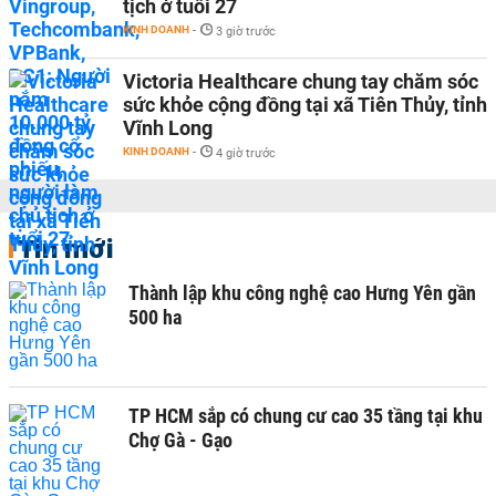
tịch ở tuổi 27
KINH DOANH
-
3 giờ trước
Victoria Healthcare chung tay chăm sóc
sức khỏe cộng đồng tại xã Tiên Thủy, tỉnh
Vĩnh Long
KINH DOANH
-
4 giờ trước
Tin mới
Thành lập khu công nghệ cao Hưng Yên gần
500 ha
TP HCM sắp có chung cư cao 35 tầng tại khu
Chợ Gà - Gạo