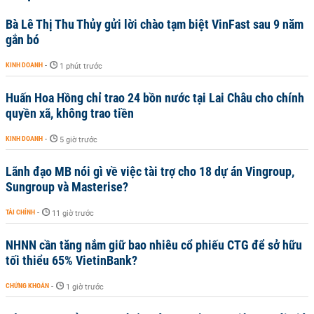
Bà Lê Thị Thu Thủy gửi lời chào tạm biệt VinFast sau 9 năm
gắn bó
KINH DOANH
-
1 phút trước
Huấn Hoa Hồng chỉ trao 24 bồn nước tại Lai Châu cho chính
quyền xã, không trao tiền
KINH DOANH
-
5 giờ trước
Lãnh đạo MB nói gì về việc tài trợ cho 18 dự án Vingroup,
Sungroup và Masterise?
TÀI CHÍNH
-
11 giờ trước
NHNN cần tăng nắm giữ bao nhiêu cổ phiếu CTG để sở hữu
tối thiểu 65% VietinBank?
CHỨNG KHOÁN
-
1 giờ trước