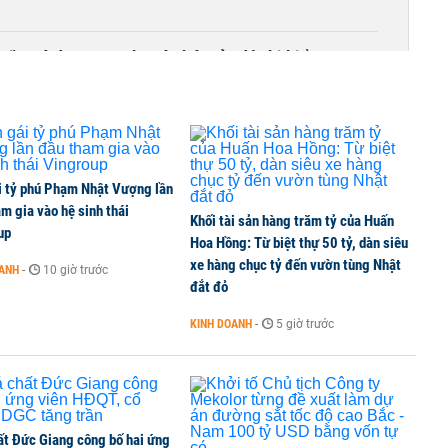
iều gì đang tạo nên sức hút của đô thị biển?
i tỷ phú Phạm Nhật Vượng lần
m gia vào hệ sinh thái
Khối tài sản hàng trăm tỷ của Huấn
up
Hoa Hồng: Từ biệt thự 50 tỷ, dàn siêu
xe hàng chục tỷ đến vườn tùng Nhật
OANH
-
10 giờ trước
đắt đỏ
KINH DOANH
-
5 giờ trước
ất Đức Giang công bố hai ứng