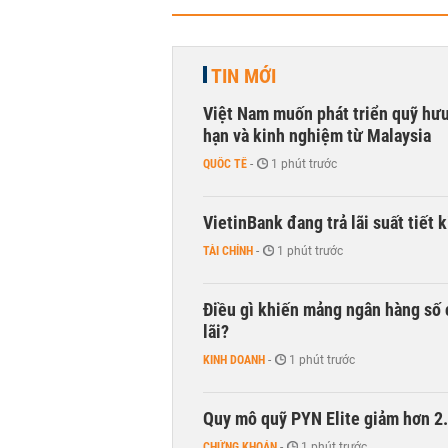
TIN MỚI
Việt Nam muốn phát triển quỹ hưu 
hạn và kinh nghiệm từ Malaysia
QUỐC TẾ
-
1 phút trước
VietinBank đang trả lãi suất tiết
TÀI CHÍNH
-
1 phút trước
Điều gì khiến mảng ngân hàng số 
lãi?
KINH DOANH
-
1 phút trước
Quy mô quỹ PYN Elite giảm hơn 2.1
CHỨNG KHOÁN
-
1 phút trước