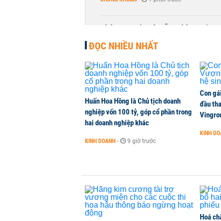
Phía sau một Đà Nẵng đáng sống: Đ
CHUYỂN ĐỘNG THỊ TRƯỜNG
-
1 phút trước
ĐỌC NHIỀU NHẤT
Con gá
Huấn Hoa Hồng là Chủ tịch doanh
đầu tha
nghiệp vốn 100 tỷ, góp cổ phần trong
Vingro
hai doanh nghiệp khác
KINH D
KINH DOANH
-
9 giờ trước
Hoá ch