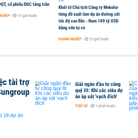
ĐQT, cổ phiếu DGC tăng trần
Khởi tố Chủ tịch Công ty Mekolor
từng đề xuất làm dự án đường sắt
NGHIỆP
-
15 giờ trước
tốc độ cao Bắc - Nam 100 tỷ USD
bằng vốn tự có
DOANH NGHIỆP
-
13 giờ trước
c tài trợ
Giải ngân đầu tư công
Sungroup
quý III: Khi các siêu dự
án áp sát 'vạch đích'
THỜI SỰ
-
1 phút trước