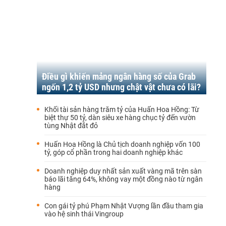
Điều gì khiến mảng ngân hàng số của Grab
ngốn 1,2 tỷ USD nhưng chật vật chưa có lãi?
Khối tài sản hàng trăm tỷ của Huấn Hoa Hồng: Từ
biệt thự 50 tỷ, dàn siêu xe hàng chục tỷ đến vườn
tùng Nhật đắt đỏ
Huấn Hoa Hồng là Chủ tịch doanh nghiệp vốn 100
tỷ, góp cổ phần trong hai doanh nghiệp khác
Doanh nghiệp duy nhất sản xuất vàng mã trên sàn
báo lãi tăng 64%, không vay một đồng nào từ ngân
hàng
Con gái tỷ phú Phạm Nhật Vượng lần đầu tham gia
vào hệ sinh thái Vingroup