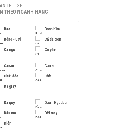
BÁN LẺ
XE
IN THEO NGÀNH HÀNG
Bạc
Bạch Kim
Bông - Sợi
Cá da trơn
Cá ngừ
Cà phê
Cacao
Cao su
Chất dẻo
Chè
Da giày
Đá quý
Dầu - Hạt dầu
Dầu mỏ
Dệt may
Điện