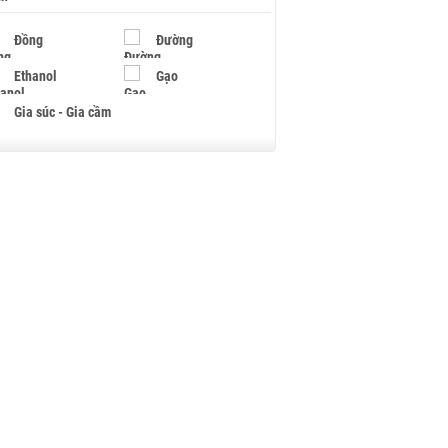
Đồng
Đường
Ethanol
Gạo
Gia súc - Gia cầm
Giấy
Gỗ
Hạt điều
Hồ tiêu - Hạt tiêu
Khí đốt
Kim loại khác
Mắc ca
Muối
Ngũ cốc
Nhựa - Hạt nhựa
Palladium
Phân bón