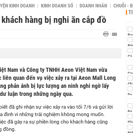
YỆN KINH DOANH
KINH DOANH SỐ
DOANH NHÂN
CHUỖI - 
T
i khách hàng bị nghi ăn cắp đồ
c liên quan đến vụ việc xảy ra tại Aeon Mall Long
ng phản ánh bị lực lượng an ninh nghi ngờ lấy
ết đã ghi nhận sự việc xảy ra vào tối 7/6 và gửi lời
gia đình vì những trải nghiệm không mong muốn.
iệc đã gây ra sự phiền lòng cho khách hàng cũng