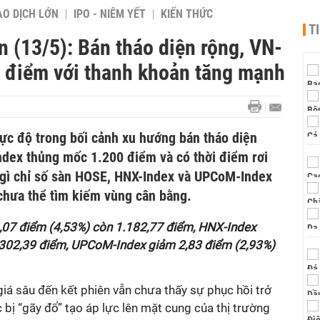
AO DỊCH LỚN
IPO - NIÊM YẾT
KIẾN THỨC
T
 (13/5): Bán tháo diện rộng, VN-
 điểm với thanh khoản tăng mạnh
cực độ trong bối cảnh xu hướng bán tháo diện
ndex thủng mốc 1.200 điểm và có thời điểm rơi
 gì chỉ số sàn HOSE, HNX-Index và UPCoM-Index
 chưa thể tìm kiếm vùng cân bằng.
,07 điểm (4,53%) còn 1.182,77 điểm, HNX-Index
 302,39 điểm, UPCoM-Index giảm 2,83 điểm (2,93%)
 giá sâu đến kết phiên vẫn chưa thấy sự phục hồi trở
ục bị “gãy đổ” tạo áp lực lên mặt cung của thị trường