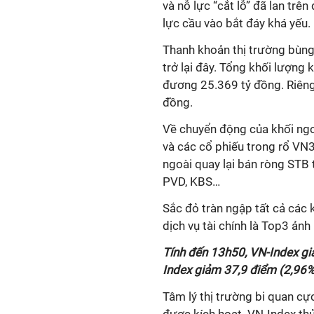
và nỗ lực “cắt lỗ” đã lan trên
lực cầu vào bắt đáy khá yếu.
Thanh khoản thị trường bùng 
trở lại đây. Tổng khối lượng 
đương 25.369 tỷ đồng. Riêng 
đồng.
Về chuyển động của khối ngo
và các cổ phiếu trong rổ VN
ngoài quay lại bán ròng STB 
PVD, KBS…
Sắc đỏ tràn ngập tất cả các 
dịch vụ tài chính là Top3 ản
Tính đến 13h50, VN-Index gi
Index giảm 37,9 điểm (2,96%
Tâm lý thị trường bi quan cự