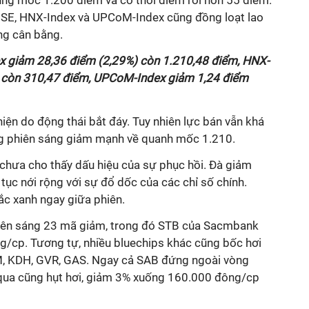
ủng mốc 1.200 điểm và có thời điểm rơi hơn 55 điểm.
OSE, HNX-Index và UPCoM-Index cũng đồng loạt lao
ng cân bằng.
x giảm 28,36 điểm (2,29%) còn 1.210,48 điểm, HNX-
) còn 310,47 điểm, UPCoM-Index giảm 1,24 điểm
hiện do động thái bắt đáy. Tuy nhiên lực bán vẫn khá
ng phiên sáng giảm mạnh về quanh mốc 1.210.
chưa cho thấy dấu hiệu của sự phục hồi. Đà giảm
 tục nới rộng với sự đổ dốc của các chỉ số chính.
c xanh ngay giữa phiên.
iên sáng 23 mã giảm, trong đó STB của Sacmbank
g/cp. Tương tự, nhiều bluechips khác cũng bốc hơi
M, KDH, GVR, GAS. Ngay cả SAB đứng ngoài vòng
ua cũng hụt hơi, giảm 3% xuống 160.000 đông/cp