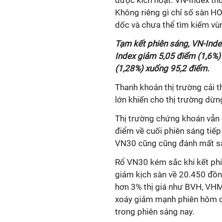
được kích hoạt. VN-Index th
Không riêng gì chỉ số sàn H
dốc và chưa thể tìm kiếm vù
Tạm kết phiên sáng, VN-Inde
Index giảm 5,05 điểm (1,6%
(1,28%) xuống 95,2 điểm.
Thanh khoản thị trường cải t
lớn khiến cho thị trường dừ
Thị trường chứng khoán vẫn 
điểm về cuối phiên sáng tiếp
VN30 cũng cũng đánh mất sắ
Rổ VN30 kém sắc khi kết ph
giảm kịch sàn về 20.450 đồn
hơn 3% thị giá như BVH, VH
xoáy giảm mạnh phiên hôm q
trong phiên sáng nay.