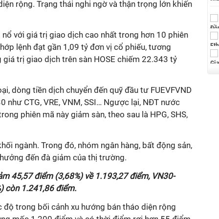
 diện rộng. Trạng thái nghi ngờ và thận trọng lớn khiến
nổ với giá trị giao dịch cao nhất trong hơn 10 phiên
khớp lệnh đạt gần 1,09 tỷ đơn vị cổ phiếu, tương
giá trị giao dịch trên sàn HOSE chiếm 22.343 tỷ
ại, dòng tiền dịch chuyển đến quỹ đầu tư FUEVFVND
30 như CTG, VRE, VNM, SSI… Ngược lại, NĐT nước
trong phiên mã này giảm sàn, theo sau là HPG, SHS,
khối ngành. Trong đó, nhóm ngân hàng, bất động sản,
h hưởng đến đà giảm của thị trường.
ảm 45,57 điểm (3,68%) về 1.193,27 điểm, VN30-
) còn 1.241,86 điểm.
c độ trong bối cảnh xu hướng bán tháo diện rộng