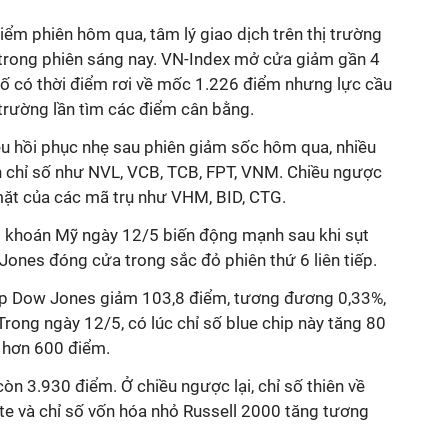
ểm phiên hôm qua, tâm lý giao dịch trên thị trường
trong phiên sáng nay. VN-Index mở cửa giảm gần 4
số có thời điểm rơi về mốc 1.226 điểm nhưng lực cầu
 trường lần tìm các điểm cân bằng.
u hồi phục nhẹ sau phiên giảm sốc hôm qua, nhiều
h chỉ số như NVL, VCB, TCB, FPT, VNM. Chiều ngược
 mặt của các mã trụ như VHM, BID, CTG.
ng khoán Mỹ ngày 12/5 biến động mạnh sau khi sụt
ones đóng cửa trong sắc đỏ phiên thứ 6 liên tiếp.
iệp Dow Jones giảm 103,8 điểm, tương đương 0,33%,
Trong ngày 12/5, có lúc chỉ số blue chip này tăng 80
 hơn 600 điểm.
n 3.930 điểm. Ở chiều ngược lại, chỉ số thiên về
 và chỉ số vốn hóa nhỏ Russell 2000 tăng tương