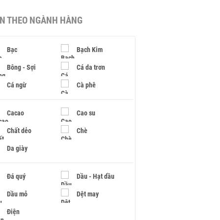
IN THEO NGÀNH HÀNG
Bạc
Bạch Kim
Bông - Sợi
Cá da trơn
Cá ngừ
Cà phê
Cacao
Cao su
Chất dẻo
Chè
Da giày
Đá quý
Dầu - Hạt dầu
Dầu mỏ
Dệt may
Điện