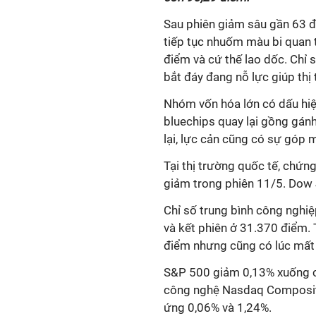
Sau phiên giảm sâu gần 63 đi
tiếp tục nhuốm màu bi quan 
điểm và cứ thế lao dốc. Chỉ 
bắt đáy đang nỗ lực giúp thị
Nhóm vốn hóa lớn có dấu hiệ
bluechips quay lại gồng gán
lại, lực cản cũng có sự góp
Tại thị trường quốc tế, chứ
giảm trong phiên 11/5. Dow J
Chỉ số trung bình công ngh
và kết phiên ở 31.370 điểm. 
điểm nhưng cũng có lúc mất
S&P 500 giảm 0,13% xuống cò
công nghệ Nasdaq Composite
ứng 0,06% và 1,24%.