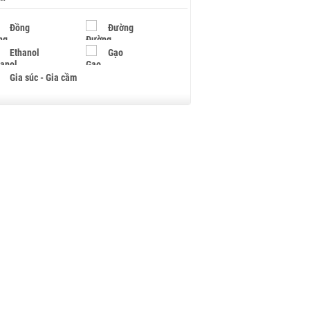
Đồng
Đường
Ethanol
Gạo
Gia súc - Gia cầm
Giấy
Gỗ
Hạt điều
Hồ tiêu - Hạt tiêu
Khí đốt
Kim loại khác
Mắc ca
Muối
Ngũ cốc
Nhựa - Hạt nhựa
Palladium
Phân bón