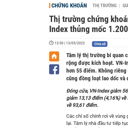
CHỨNG KHOÁN
THỊ TRƯỜNG
GI
Thị trường chứng khoán
Index thủng mốc 1.200
13:50 | 13/05/2022
Chia sẻ
Tâm lý thị trường bi quan 
rộng được kích hoạt. VN-I
hơn 55 điểm. Không riêng
cũng đồng loạt lao dốc và
Đóng cửa, VN-Index giảm 56
giảm 13,13 điểm (4,16%) về
về 93,61 điểm.
Các chỉ số chính rơi về vùng
lại. Tâm lý nhà đầu tư tiếp t