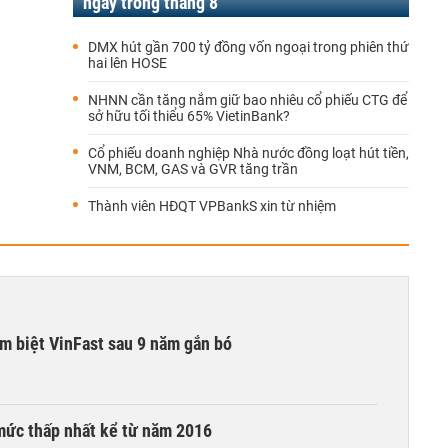
ngay trong tháng 8
DMX hút gần 700 tỷ đồng vốn ngoại trong phiên thứ
hai lên HOSE
NHNN cần tăng nắm giữ bao nhiêu cổ phiếu CTG để
sở hữu tối thiểu 65% VietinBank?
Cổ phiếu doanh nghiệp Nhà nước đồng loạt hút tiền,
VNM, BCM, GAS và GVR tăng trần
Thành viên HĐQT VPBankS xin từ nhiệm
ạm biệt VinFast sau 9 năm gắn bó
mức thấp nhất kể từ năm 2016