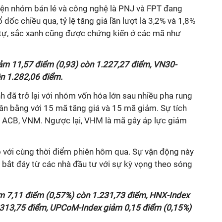
 diện nhóm bán lẻ và công nghệ là PNJ và FPT đang
 dốc chiều qua, tỷ lệ tăng giá lần lượt là 3,2% và 1,8%
tự, sắc xanh cũng được chứng kiến ở các mã như
ảm 11,57 điểm (0,93) còn 1.227,27 điểm, VN30-
ên 1.282,06 điểm.
h đã trở lại với nhóm vốn hóa lớn sau nhiều pha rung
ân bằng với 15 mã tăng giá và 15 mã giảm. Sự tích
, ACB, VNM. Ngược lại, VHM là mã gây áp lực giảm
 với cùng thời điểm phiên hôm qua. Sự vận động này
n bắt đáy từ các nhà đầu tư với sự kỳ vọng theo sóng
m 7,11 điểm (0,57%) còn 1.231,73 điểm, HNX-Index
 313,75 điểm, UPCoM-Index giảm 0,15 điểm (0,15%)