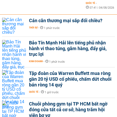
QUỐC TẾ
-
07:41 | 04/08/2026
Cán cân thương mại sắp đổi chiều?
THỜI SỰ
-
1 phút trước
Bảo Tín Mạnh Hải lên tiếng phủ nhận
hành vi thao túng, găm hàng, đẩy giá,
trục lợi
KINH DOANH
-
1 phút trước
Tập đoàn của Warren Buffett mua ròng
gần 20 tỷ USD cổ phiếu, chấm dứt chuỗi
bán ròng 14 quý
QUỐC TẾ
-
1 giờ trước
Chuỗi phòng gym tại TP HCM bất ngờ
đóng cửa tất cả cơ sở, hàng trăm hội
viên bơ vơ