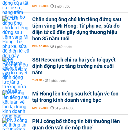
KINH DOANH
-
2 giờ trước
Chân dung ông chủ kín tiếng đứng sau
tiệm vàng Mi Hồng: Từ phụ xe, sửa đồ
điện tử cũ đến gây dựng thương hiệu
hơn 35 năm tuổi
KINH DOANH
-
1 phút trước
SSI Research chỉ ra hai yếu tố quyết
định động lực tăng trưởng nửa cuối
năm
THỜI SỰ
-
1 phút trước
Mi Hồng lên tiếng sau kết luận về tồn
tại trong kinh doanh vàng bạc
KINH DOANH
-
34 phút trước
PNJ công bố thông tin bất thường liên
quan đến vấn đề nộp thuế