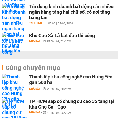
Tín dụng kinh doanh bất động sản nhiều
ngân hàng tăng hai chữ số, có nơi tăng
bằng lần
TÀI CHÍNH
-
07:00 | 05/02/2026
Khu Cao Xà Lá bắt đầu thi công
NHÀ ĐẤT
-
15:00 | 01/02/2026
Cùng chuyên mục
Thành lập khu công nghệ cao Hưng Yên
gần 500 ha
NHÀ ĐẤT
-
21:00 | 07/08/2026
TP HCM sắp có chung cư cao 35 tầng tại
khu Chợ Gà - Gạo
NHÀ ĐẤT
-
21:46 | 07/08/2026