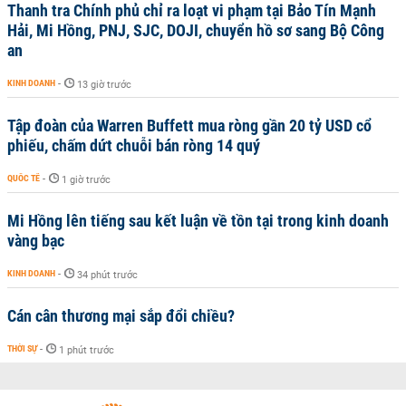
Thanh tra Chính phủ chỉ ra loạt vi phạm tại Bảo Tín Mạnh
Hải, Mi Hồng, PNJ, SJC, DOJI, chuyển hồ sơ sang Bộ Công
an
KINH DOANH
-
13 giờ trước
Tập đoàn của Warren Buffett mua ròng gần 20 tỷ USD cổ
phiếu, chấm dứt chuỗi bán ròng 14 quý
QUỐC TẾ
-
1 giờ trước
Mi Hồng lên tiếng sau kết luận về tồn tại trong kinh doanh
vàng bạc
KINH DOANH
-
34 phút trước
Cán cân thương mại sắp đổi chiều?
THỜI SỰ
-
1 phút trước