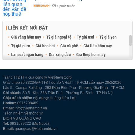
KINH DOANH
-
1 phút trước
LIÊN KẾT NỔI BẬT
Giá vàng hôm nay
Tỷ giá ngoại tệ
Tỷ giá usd
Tỷ giá yen
Tỷ giá euro
Giá heo hơi
Giá cà phê
Giá tiêu hôm nay
Lãi suất ngân hàng
Giá xăng dầu
Giá thép hôm nay
Giá sầu riêng
Giá thịt heo
Giá gạo
Giá cao su
Best Retail Brokers
Diễn đàn đầu tư Việt Nam 2026
Trang TTĐTTH của công ty VietNewsCorp
Giấy phép số 3323/GP-TTĐT do Sở VH&TT TP.HCM cấp ngày 20/3/2026
Lầu 5 - Compa Building - 293 Điện Biên Phủ - Phường Gia Định - TP.HCM
Chi nhánh:
Số 5 - Khu 38A Trần Phú - Phường Ba Đình - TP. Hà Nội
Chịu trách nhiệm nội dung:
Hoàng Hữu Lợi
Hotline:
0975798489
Email:
info@vietnambiz.vn
Trách nhiệm về thông tin
DỊCH VỤ QUẢNG CÁO
Tel:
0931589222 (Ms Ngọc)
Email:
quangcao@vietnambiz.vn