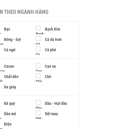
IN THEO NGÀNH HÀNG
Bạc
Bạch Kim
Bông - Sợi
Cá da trơn
Cá ngừ
Cà phê
Cacao
Cao su
Chất dẻo
Chè
Da giày
Đá quý
Dầu - Hạt dầu
Dầu mỏ
Dệt may
Điện