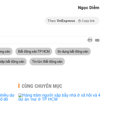
Ngọc Diễm
Theo
VnExpress
Copy link
ộng sản
Bất động sản TP HCM
tín dụng bất động sản
iệp bất động sản
Tin tức Bất động sản
CÙNG CHUYÊN MỤC