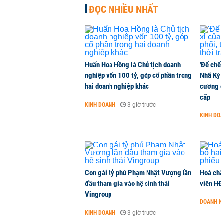
ĐỌC NHIỀU NHẤT
Huấn Hoa Hồng là Chủ tịch doanh
'Đế chế
nghiệp vốn 100 tỷ, góp cổ phần trong
Nhã Kỳ:
hai doanh nghiệp khác
cương đ
cấp
KINH DOANH
-
3 giờ trước
KINH D
Con gái tỷ phú Phạm Nhật Vượng lần
Hoá ch
đầu tham gia vào hệ sinh thái
viên H
Vingroup
DOANH 
KINH DOANH
-
3 giờ trước