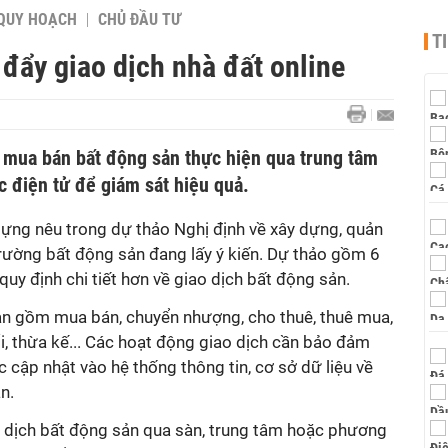
QUY HOẠCH
CHỦ ĐẦU TƯ
T
đẩy giao dịch nhà đất online
mua bán bất động sản thực hiện qua trung tâm
 điện tử để giám sát hiệu quả.
ựng nêu trong dự thảo Nghị định về xây dựng, quản
ị trường bất động sản đang lấy ý kiến. Dự thảo gồm 6
uy định chi tiết hơn về giao dịch bất động sản.
sản gồm mua bán, chuyển nhượng, cho thuê, thuê mua,
i, thừa kế... Các hoạt động giao dịch cần bảo đảm
 cập nhật vào hệ thống thông tin, cơ sở dữ liệu về
n.
 dịch bất động sản qua sàn, trung tâm hoặc phương