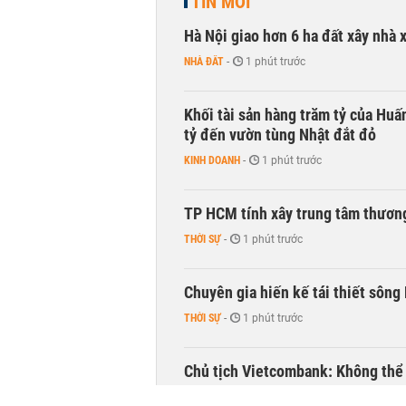
TIN MỚI
Hà Nội giao hơn 6 ha đất xây nhà 
NHÀ ĐẤT
-
1 phút trước
Khối tài sản hàng trăm tỷ của Huấ
tỷ đến vườn tùng Nhật đắt đỏ
KINH DOANH
-
1 phút trước
TP HCM tính xây trung tâm thương
THỜI SỰ
-
1 phút trước
Chuyên gia hiến kế tái thiết sông
THỜI SỰ
-
1 phút trước
Chủ tịch Vietcombank: Không thể q
TÀI CHÍNH
-
1 phút trước