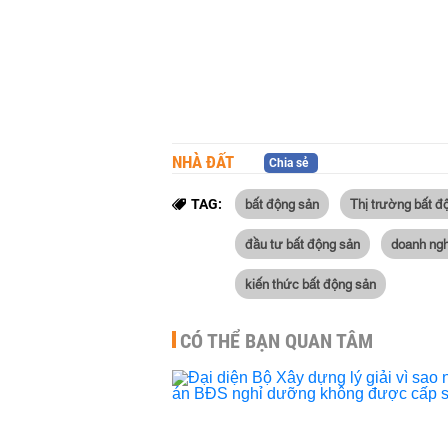
NHÀ ĐẤT
Chia sẻ
bất động sản
Thị trường bất đ
TAG:
đầu tư bất động sản
doanh ngh
kiến thức bất động sản
CÓ THỂ BẠN QUAN TÂM