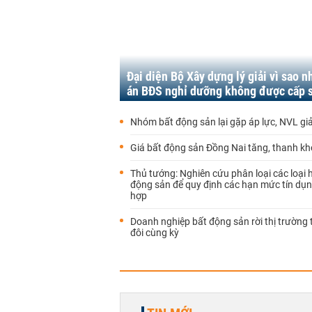
Đại diện Bộ Xây dựng lý giải vì sao n
án BĐS nghỉ dưỡng không được cấp 
Nhóm bất động sản lại gặp áp lực, NVL g
Giá bất động sản Đồng Nai tăng, thanh k
Thủ tướng: Nghiên cứu phân loại các loại 
động sản để quy định các hạn mức tín dụ
hợp
Doanh nghiệp bất động sản rời thị trường
đôi cùng kỳ