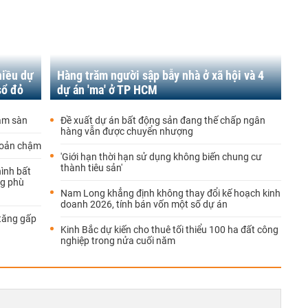
hiều dự
Hàng trăm người sập bẫy nhà ở xã hội và 4
sổ đỏ
dự án 'ma' ở TP HCM
iảm sàn
Đề xuất dự án bất động sản đang thế chấp ngân
hàng vẫn được chuyển nhượng
hoản chậm
'Giới hạn thời hạn sử dụng không biến chung cư
thành tiêu sản'
hình bất
ng phù
Nam Long khẳng định không thay đổi kế hoạch kinh
doanh 2026, tính bán vốn một số dự án
 tăng gấp
Kinh Bắc dự kiến cho thuê tối thiểu 100 ha đất công
nghiệp trong nửa cuối năm