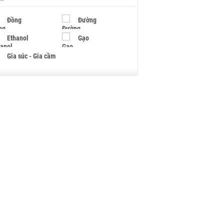
Đồng
Đường
Ethanol
Gạo
Gia súc - Gia cầm
Giấy
Gỗ
Hạt điều
Hồ tiêu - Hạt tiêu
Khí đốt
Kim loại khác
Mắc ca
Muối
Ngũ cốc
Nhựa - Hạt nhựa
Palladium
Phân bón