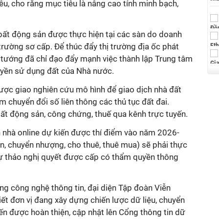
êu, cho rằng mục tiêu là nâng cao tính minh bạch,
 bất động sản được thực hiện tại các sàn do doanh
 trường sơ cấp. Để thúc đẩy thị trường địa ốc phát
ủ tướng đã chỉ đạo đẩy mạnh việc thành lập Trung tâm
uyền sử dụng đất của Nhà nước.
ợc giao nghiên cứu mô hình để giao dịch nhà đất
 chuyển đổi số liên thông các thủ tục đất đai.
ất động sản, công chứng, thuế qua kênh trực tuyến.
h nhà online dự kiến được thí điểm vào năm 2026-
n, chuyển nhượng, cho thuê, thuê mua) sẽ phải thực
dự thảo nghị quyết được cấp có thẩm quyền thông
ng công nghệ thông tin, đại diện Tập đoàn Viễn
iết đơn vị đang xây dựng chiến lược dữ liệu, chuyển
iến được hoàn thiện, cập nhật lên Cổng thông tin dữ