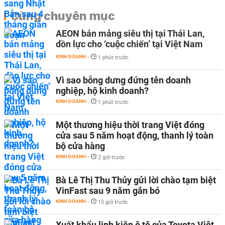
Cùng chuyên mục
AEON bán mảng siêu thị tại Thái Lan,
dồn lực cho ‘cuộc chiến’ tại Việt Nam
KINH DOANH
-
1 phút trước
Vì sao bỗng dưng đứng tên doanh
nghiệp, hộ kinh doanh?
KINH DOANH
-
1 phút trước
Một thương hiệu thời trang Việt đóng
cửa sau 5 năm hoạt động, thanh lý toàn
bộ cửa hàng
KINH DOANH
-
2 giờ trước
Bà Lê Thị Thu Thủy gửi lời chào tạm biệt
VinFast sau 9 năm gắn bó
KINH DOANH
-
15 giờ trước
Xuất khẩu linh kiện ô tô của Toyota Việt