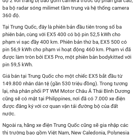
độ 2 với trang bị bao gồm camera trước độ phân giải cao,
ba bộ radar sóng milimet tầm trung và hệ thống camera
360 độ.
Tại Trung Quốc, đây là phiên bản đầu tiên trong số ba
phiên bản, cùng với EX5 400 có bộ pin 52,5 kWh cho
phạm vi sạc đầy 400 km. Phiên bản thứ ba, EX5 500 có
pin 56,9 kWh cho phạm vi hoạt động 460 km. Phạm vi đã
được làm tròn bởi EX5 Pro, một phiên bản bodykitted với
pin 59,5 kWh.
Giá bán tại Trung Quốc cho một chiếc EX5 bắt đầu từ
149.800 nhân dân tệ (gần 530 triệu đồng). Trong tương
lại, nhà phân phối PT WM Motor Châu Á Thái Bình Dương
cũng sẽ có mặt tại Philippines, nơi đã có 7.000 xe điện
được đăng ký với cơ quan vận tải đường bộ của đất
nước.
Ngoài ra, hãng xe điện Trung Quốc cũng sẽ gia nhập các
thị trường bao gồm Việt Nam, New Caledonia, Polynesia