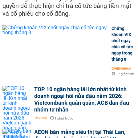
quyền để thực hiện chi trả cổ tức bằng tiền mặt
và cổ phiếu cho cổ đông.
Chứng
khoán VIX
chốt ngày
chia cổ tức
ngay trong
tháng 8
CHỨNG KHOÁN
-
17 giờ trước
TOP 10 ngân hàng lãi lớn nhất từ kinh
doanh ngoại hối nửa đầu năm 2026:
Vietcombank quán quân, ACB dẫn đầu
nhóm tư nhân
TÀI CHÍNH
-
1 phút trước
AEON bán mảng siêu thị tại Thái Lan,