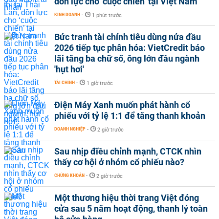
dồn lực cho ‘cuộc chiến’ tại Việt Nam
KINH DOANH
-
1 phút trước
Bức tranh tài chính tiêu dùng nửa đầu
2026 tiếp tục phân hóa: VietCredit báo
lãi tăng ba chữ số, ông lớn đầu ngành
'hụt hơi'
TÀI CHÍNH
-
1 giờ trước
Điện Máy Xanh muốn phát hành cổ
phiếu với tỷ lệ 1:1 để tăng thanh khoản
DOANH NGHIỆP
-
2 giờ trước
Sau nhịp điều chỉnh mạnh, CTCK nhìn
thấy cơ hội ở nhóm cổ phiếu nào?
CHỨNG KHOÁN
-
2 giờ trước
Một thương hiệu thời trang Việt đóng
cửa sau 5 năm hoạt động, thanh lý toàn