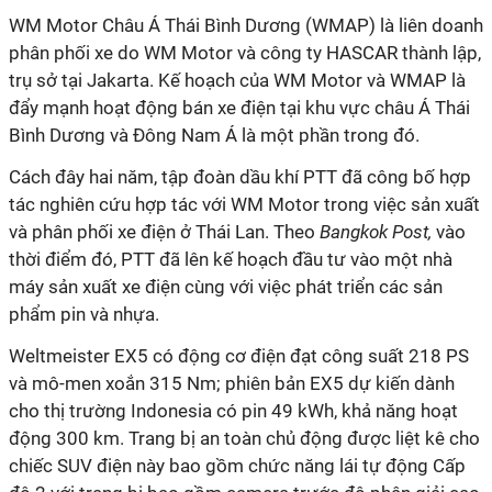
WM Motor Châu Á Thái Bình Dương (WMAP) là liên doanh
phân phối xe do WM Motor và công ty HASCAR thành lập,
trụ sở tại Jakarta. Kế hoạch của WM Motor và WMAP là
đẩy mạnh hoạt động bán xe điện tại khu vực châu Á Thái
Bình Dương và Đông Nam Á là một phần trong đó.
Cách đây hai năm, tập đoàn dầu khí PTT đã công bố hợp
tác nghiên cứu hợp tác với WM Motor trong việc sản xuất
và phân phối xe điện ở Thái Lan. Theo
Bangkok Post,
vào
thời điểm đó, PTT đã lên kế hoạch đầu tư vào một nhà
máy sản xuất xe điện cùng với việc phát triển các sản
phẩm pin và nhựa.
Weltmeister EX5 có động cơ điện đạt công suất 218 PS
và mô-men xoắn 315 Nm; phiên bản EX5 dự kiến dành
cho thị trường Indonesia có pin 49 kWh, khả năng hoạt
động 300 km. Trang bị an toàn chủ động được liệt kê cho
chiếc SUV điện này bao gồm chức năng lái tự động Cấp