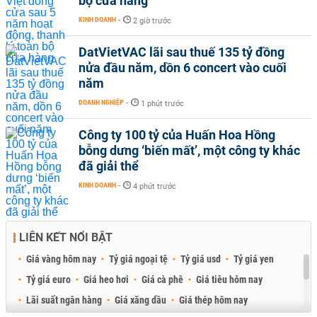
bộ cửa hàng
KINH DOANH
-
2 giờ trước
DatVietVAC lãi sau thuế 135 tỷ đồng
nửa đầu năm, dồn 6 concert vào cuối
năm
DOANH NGHIỆP
-
1 phút trước
Công ty 100 tỷ của Huấn Hoa Hồng
bỗng dưng ‘biến mất’, một công ty khác
đã giải thể
KINH DOANH
-
4 phút trước
LIÊN KẾT NỔI BẬT
Giá vàng hôm nay
Tỷ giá ngoại tệ
Tỷ giá usd
Tỷ giá yen
Tỷ giá euro
Giá heo hơi
Giá cà phê
Giá tiêu hôm nay
Lãi suất ngân hàng
Giá xăng dầu
Giá thép hôm nay