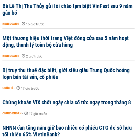
Bà Lê Thị Thu Thủy gửi lời chào tạm biệt VinFast sau 9 năm
gắn bó
KINH DOANH
-
15 giờ trước
Một thương hiệu thời trang Việt đóng cửa sau 5 năm hoạt
động, thanh lý toàn bộ cửa hàng
KINH DOANH
-
2 giờ trước
Bị truy thu thuế đặc biệt, giới siêu giàu Trung Quốc hoảng
loạn bán tài sản, cổ phiếu
QUỐC TẾ
-
17 giờ trước
Chứng khoán VIX chốt ngày chia cổ tức ngay trong tháng 8
CHỨNG KHOÁN
-
17 giờ trước
NHNN cần tăng nắm giữ bao nhiêu cổ phiếu CTG để sở hữu
tối thiểu 65% VietinBank?