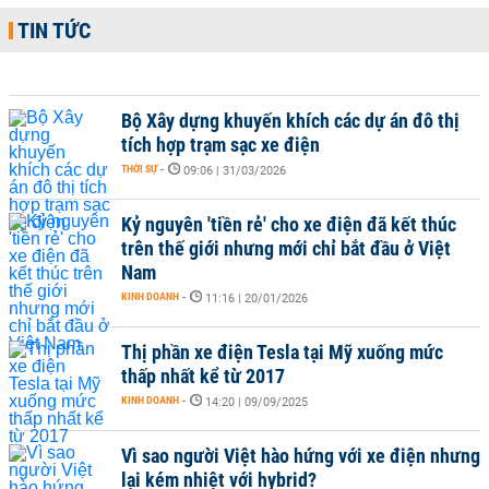
TIN TỨC
Bộ Xây dựng khuyến khích các dự án đô thị
tích hợp trạm sạc xe điện
THỜI SỰ
-
09:06 | 31/03/2026
Kỷ nguyên 'tiền rẻ' cho xe điện đã kết thúc
trên thế giới nhưng mới chỉ bắt đầu ở Việt
Nam
KINH DOANH
-
11:16 | 20/01/2026
Thị phần xe điện Tesla tại Mỹ xuống mức
thấp nhất kể từ 2017
KINH DOANH
-
14:20 | 09/09/2025
Vì sao người Việt hào hứng với xe điện nhưng
lại kém nhiệt với hybrid?