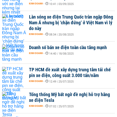
KINH DOANH
-
10:41 | 03/09/2025
Làn sóng xe điện Trung Quốc tràn ngập Đông
Nam Á nhưng bị ‘chặn đứng’ ở Việt Nam vì lý
do này
KINH DOANH
-
08:34 | 20/08/2025
Doanh số bán xe điện toàn cầu tăng mạnh
KINH DOANH
-
14:40 | 18/08/2025
TP HCM đề xuất xây dựng trung tâm tái chế
pin xe điện, công suất 3.000 tấn/năm
KINH DOANH
-
12:49 | 25/07/2025
Tổng thống Mỹ bất ngờ đề nghị hỗ trợ hãng
xe điện Tesla
KINH DOANH
-
07:02 | 25/07/2025