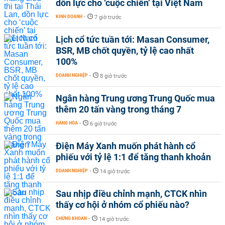
dồn lực cho ‘cuộc chiến’ tại Việt Nam
KINH DOANH
-
7 giờ trước
Lịch cổ tức tuần tới: Masan Consumer,
BSR, MB chốt quyền, tỷ lệ cao nhất
100%
DOANH NGHIỆP
-
8 giờ trước
Ngân hàng Trung ương Trung Quốc mua
thêm 20 tấn vàng trong tháng 7
HÀNG HÓA
-
6 giờ trước
Điện Máy Xanh muốn phát hành cổ
phiếu với tỷ lệ 1:1 để tăng thanh khoản
DOANH NGHIỆP
-
14 giờ trước
Sau nhịp điều chỉnh mạnh, CTCK nhìn
thấy cơ hội ở nhóm cổ phiếu nào?
CHỨNG KHOÁN
-
14 giờ trước