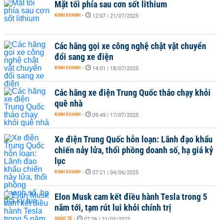
Mặt tối phía sau cơn sốt lithium
KINH DOANH
-
12:07 | 21/07/2025
Các hãng gọi xe công nghệ chật vật chuyển
đổi sang xe điện
KINH DOANH
-
14:01 | 18/07/2025
Các hãng xe điện Trung Quốc tháo chạy khỏi
quê nhà
KINH DOANH
-
09:49 | 17/07/2025
Xe điện Trung Quốc hỗn loạn: Lãnh đạo khẩu
chiến nảy lửa, thổi phồng doanh số, hạ giá kỷ
lục
KINH DOANH
-
07:21 | 04/06/2025
Elon Musk cam kết điều hành Tesla trong 5
năm tới, tạm rút lui khỏi chính trị
QUỐC TẾ
-
07:26 | 21/05/2025