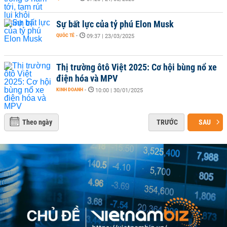
Sự bất lực của tỷ phú Elon Musk
QUỐC TẾ
-
09:37 | 23/03/2025
Thị trường ôtô Việt 2025: Cơ hội bùng nổ xe
điện hóa và MPV
KINH DOANH
-
10:00 | 30/01/2025
Theo ngày
TRƯỚC
SAU