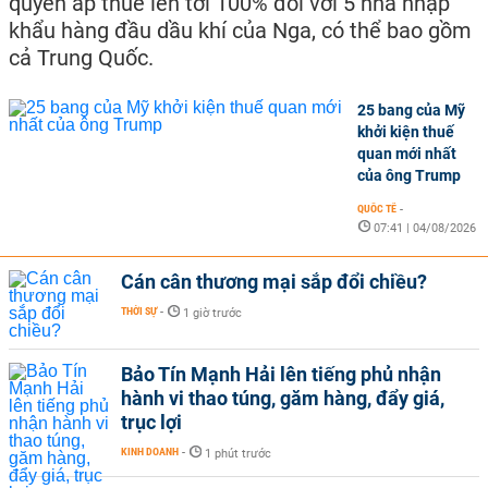
quyền áp thuế lên tới 100% đối với 5 nhà nhập
khẩu hàng đầu dầu khí của Nga, có thể bao gồm
cả Trung Quốc.
25 bang của Mỹ
khởi kiện thuế
quan mới nhất
của ông Trump
QUỐC TẾ
-
07:41 | 04/08/2026
Cán cân thương mại sắp đổi chiều?
THỜI SỰ
-
1 giờ trước
Bảo Tín Mạnh Hải lên tiếng phủ nhận
hành vi thao túng, găm hàng, đẩy giá,
trục lợi
KINH DOANH
-
1 phút trước