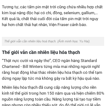
Tương tự, các tấm pin mặt trời cũng chứa nhiều hợp chất
kim loại nặng độc hại có chì, đồng, selenium, gallium,…
Kết quả là, chất thải cuối đời của tấm pin mặt trời nguy
hại hơn chất thải hạt nhân, Viện Fraser cảnh báo.
Thế giới vẫn cần nhiên liệu hoá thạch. (Ảnh minh họa:
Yu Hai
).
Thế giới vẫn cần nhiên liệu hóa thạch
“Thật nực cười và ngây thơ”, CEO ngân hàng Standard
Chartered - Bill Winters từng mỉa mai những người nghĩ
rằng hoạt động khai thác nhiên liệu hóa thạch có thể tạm
dừng ngay lập tức mà không gây ra bất kỳ hậu quả nào.
Nhiên liệu hóa thạch đã cung cấp năng lượng cho nền
kinh tế thế giới trong hơn 150 năm qua và hiện chiếm 80%
nguồn năng lượng toàn cầu. Năng lượng tái tạo tuy tiềm
năng nhưng còn nhiều thiếu sót, do đó thế giới có lẽ vẫn