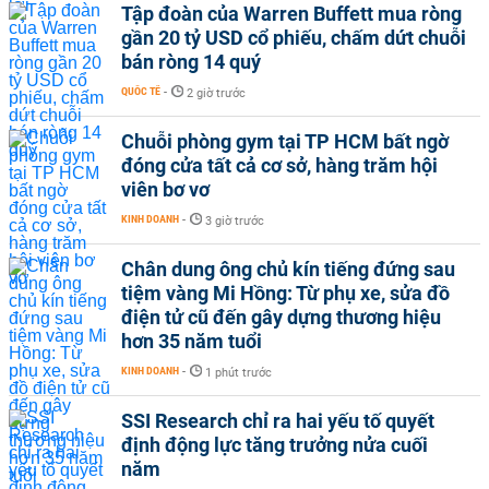
Tập đoàn của Warren Buffett mua ròng
gần 20 tỷ USD cổ phiếu, chấm dứt chuỗi
bán ròng 14 quý
QUỐC TẾ
-
2 giờ trước
Chuỗi phòng gym tại TP HCM bất ngờ
đóng cửa tất cả cơ sở, hàng trăm hội
viên bơ vơ
KINH DOANH
-
3 giờ trước
Chân dung ông chủ kín tiếng đứng sau
tiệm vàng Mi Hồng: Từ phụ xe, sửa đồ
điện tử cũ đến gây dựng thương hiệu
hơn 35 năm tuổi
KINH DOANH
-
1 phút trước
SSI Research chỉ ra hai yếu tố quyết
định động lực tăng trưởng nửa cuối
năm