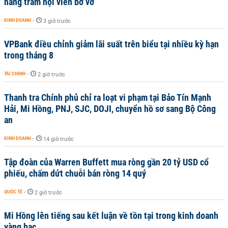
hàng trăm hội viên bơ vơ
KINH DOANH
-
3 giờ trước
VPBank điều chỉnh giảm lãi suất trên biểu tại nhiều kỳ hạn
trong tháng 8
TÀI CHÍNH
-
2 giờ trước
Thanh tra Chính phủ chỉ ra loạt vi phạm tại Bảo Tín Mạnh
Hải, Mi Hồng, PNJ, SJC, DOJI, chuyển hồ sơ sang Bộ Công
an
KINH DOANH
-
14 giờ trước
Tập đoàn của Warren Buffett mua ròng gần 20 tỷ USD cổ
phiếu, chấm dứt chuỗi bán ròng 14 quý
QUỐC TẾ
-
2 giờ trước
Mi Hồng lên tiếng sau kết luận về tồn tại trong kinh doanh
vàng bạc