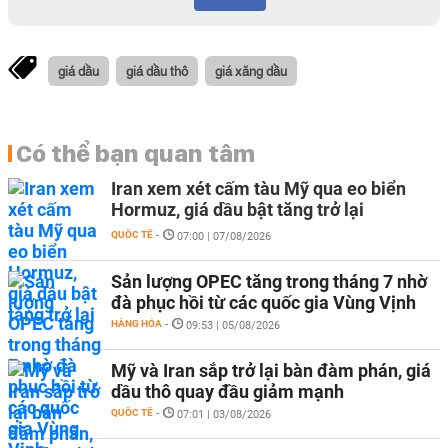
giá dầu
giá dầu thô
giá xăng dầu
Có thể bạn quan tâm
Iran xem xét cấm tàu Mỹ qua eo biển
Hormuz, giá dầu bật tăng trở lại
QUỐC TẾ
-
07:00 | 07/08/2026
Sản lượng OPEC tăng trong tháng 7 nhờ
đà phục hồi từ các quốc gia Vùng Vịnh
HÀNG HÓA
-
09:53 | 05/08/2026
Mỹ và Iran sắp trở lại bàn đàm phán, giá
dầu thô quay đầu giảm mạnh
QUỐC TẾ
-
07:01 | 03/08/2026