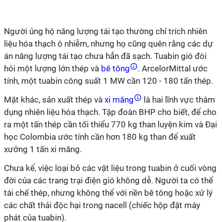
Người ủng hộ năng lượng tái tạo thường chỉ trích nhiên
liệu hóa thạch ô nhiễm, nhưng họ cũng quên rằng các dự
án năng lượng tái tạo chưa hẳn đã sạch. Tuabin gió đòi
hỏi một lượng lớn thép và
bê tông
. ArcelorMittal ước
tính, một tuabin công suất 1 MW cần 120 - 180 tấn thép.
Mặt khác, sản xuất thép và
xi măng
là hai lĩnh vực thâm
dụng nhiên liệu hóa thạch. Tập đoàn BHP cho biết, để cho
ra một tấn thép cần tối thiểu 770 kg than luyện kim và Đại
học Colombia ước tính cần hơn 180 kg than để xuất
xưởng 1 tấn xi măng.
Chưa kể, việc loại bỏ các vật liệu trong tuabin ở cuối vòng
đời của các trang trại điện gió không dễ. Người ta có thể
tái chế thép, nhưng không thể với nền bê tông hoặc xử lý
các chất thải độc hại trong nacell (chiếc hộp đặt máy
phát của tuabin).