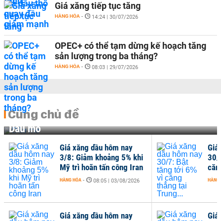
Giá xăng tiếp tục tăng
HÀNG HÓA
-
14:24 | 30/07/2026
OPEC+ có thể tạm dừng kế hoạch tăng
sản lượng trong ba tháng?
HÀNG HÓA
-
08:03 | 29/07/2026
Cùng chủ đề
Dầu mỏ
Giá xăng dầu hôm nay
Giá
3/8: Giảm khoảng 5% khi
30/7
Mỹ trì hoãn tấn công Iran
căng
HÀNG HÓA
-
HÀNG
08:05 | 03/08/2026
Giá xăng dầu hôm nay
Giá