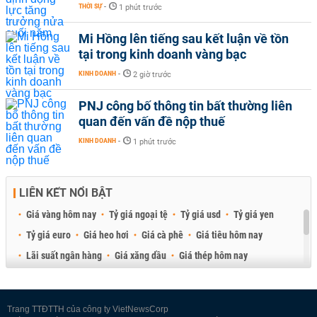
THỜI SỰ
-
1 phút trước
Mi Hồng lên tiếng sau kết luận về tồn
tại trong kinh doanh vàng bạc
KINH DOANH
-
2 giờ trước
PNJ công bố thông tin bất thường liên
quan đến vấn đề nộp thuế
KINH DOANH
-
1 phút trước
LIÊN KẾT NỔI BẬT
Giá vàng hôm nay
Tỷ giá ngoại tệ
Tỷ giá usd
Tỷ giá yen
Tỷ giá euro
Giá heo hơi
Giá cà phê
Giá tiêu hôm nay
Lãi suất ngân hàng
Giá xăng dầu
Giá thép hôm nay
Giá sầu riêng
Giá thịt heo
Giá gạo
Giá cao su
Best Retail Brokers
Diễn đàn đầu tư Việt Nam 2026
Trang TTĐTTH của công ty VietNewsCorp