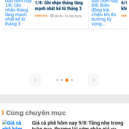
1/8: Ghi nhận tháng tăng
6/8
mạnh nhất kể từ tháng 3
khi 
HÀNG HÓA
-
HÀNG
08:09 | 01/08/2026
Cùng chuyên mục
Giá cà phê hôm nay 9/8: Tăng nhẹ trong
tuần qua, thương lái sớm chào giá vụ