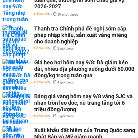
2026-2027
HÀNG HÓA
-
39 phút trước
Thanh tra Chính phủ đề nghị sớm cấp
phép nhập khẩu, sản xuất vàng miếng
cho doanh nghiệp
HÀNG HÓA
-
2 giờ trước
Giá heo hơi hôm nay 9/8: Đà giảm kéo
dài, nhiều địa phương xuống dưới 60.000
đồng/kg trong tuần qua
HÀNG HÓA
-
4 giờ trước
Bảng giá vàng hôm nay 9/8 vàng SJC và
nhẫn tròn leo dốc, nữ trang tăng tới 6
triệu đồng/lượng
HÀNG HÓA
-
5 giờ trước
Xuất khẩu đất hiếm của Trung Quốc sang
Nhật Bản và Mỹ giảm mạnh