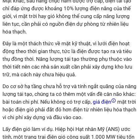
Mặt khác, sau hàng chục năm được trợ cấp, điện tái tạo
chỉ đáp ứng được khoảng 10% lượng điện năng của thế
giới, vì mặt trời hay gió không thể cung cấp năng lượng
liên tục, cần phải có nguồn điện dự phòng từ nhiên liệu
hóa thạch.
Đây là một thách thức về mặt kỹ thuật, vì lưới điện hoạt
động theo thời gian thực, tức là điện được tạo ra và tiêu
thụ đồng thời. Năng lượng tái tạo thường phụ thuộc vào
thời tiết nên các nhà sản xuất cần phải xây dựng kho lưu
trữ, mà cách này chưa hiệu quả.
Do cơ sở hạ tầng chưa hỗ trợ và tính ngắt quãng của năng
lượng tái tạo, chúng ta có thêm một vấn đề cân não khác:
bài toán chi phí. Nếu không có trợ cấp,
giá điện
mặt trời
hoặc điện gió phải đắt đỏ hơn điện từ nhiên liệu hóa thạch
vì chi phí xây dựng và đầu vào cao.
Lấy điện gió làm ví dụ. Hiệp hội Hạt nhân Mỹ (ANS) ước
tính, một trang trại điện gió công suất 1.000 MW tiêu tốn